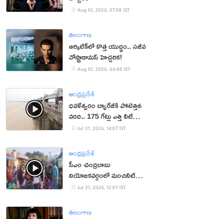
Aug 01, 2026, 07:08 IST
తెలంగాణ
ఆర్కిటిక్‌లో కొత్త యుద్ధం.. సజీవ
నోస్ట్రాడామస్ హెచ్చరిక!
Aug 01, 2026, 04:08 IST
ఆంధ్రప్రదేశ్
ధవళేశ్వరం బ్యారేజీకి పోటెత్తిన
వరద.. 175 గేట్లు ఎత్తి నీటి
విడుదల
Jul 31, 2026, 14:07 IST
ఆంధ్రప్రదేశ్
సీఎం చంద్రబాబు
నియోజకవర్గంలో మంచినీటి
కష్టాలు.. మహిళలు ఆందోళన
Jul 31, 2026, 12:07 IST
తెలంగాణ