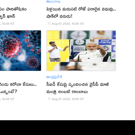
తెలంగాణ
ోసం పారితోషికం
పెళ్లయిన మరుసటి రోజే పరారైన వధువు..
మాన్ ఖాన్
షాక్‌లో వరుడు!
, 16:08 IST
Aug 01, 2026, 16:08 IST
ఆంధ్రప్రదేశ్
ెండు కరోనా కేసులు..
సీఐడీ కేసుపై స్పందించిన వైసీపీ మాజీ
 ఎన్నంటే?
మంత్రి అంబటి రాంబాబు
, 16:08 IST
Aug 01, 2026, 16:08 IST