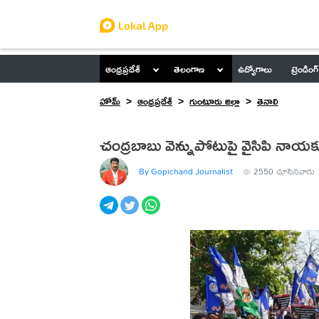
ఆంధ్రప్రదేశ్
తెలంగాణ
ఉద్యోగాలు
ట్రెండింగ్
హోమ్
ఆంధ్రప్రదేశ్
గుంటూరు జిల్లా
తెనాలి
చంద్రబాబు వెన్నుపోటుపై వైసిపి నాయ
By Gopichand Journalist
2550
చూసినవారు