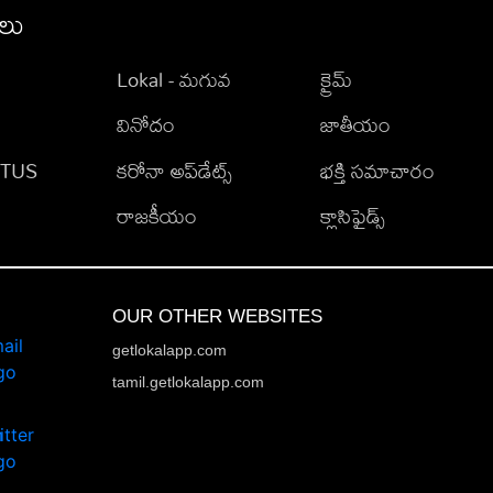
ీలు
Lokal - మగువ
క్రైమ్
వినోదం
జాతీయం
TATUS
కరోనా అప్‌డేట్స్
భక్తి సమాచారం
రాజకీయం
క్లాసిఫైడ్స్
OUR OTHER WEBSITES
getlokalapp.com
tamil.getlokalapp.com