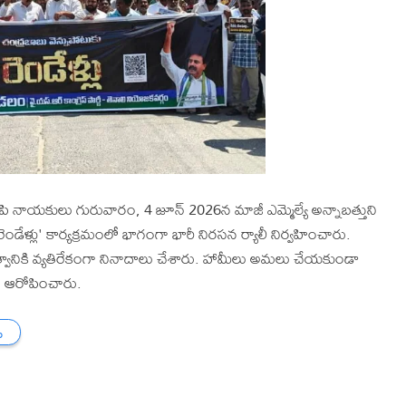
సిపి నాయకులు గురువారం, 4 జూన్ 2026న మాజీ ఎమ్మెల్యే అన్నాబత్తుని
ండేళ్లు' కార్యక్రమంలో భాగంగా భారీ నిరసన ర్యాలీ నిర్వహించారు.
రభుత్వానికి వ్యతిరేకంగా నినాదాలు చేశారు. హామీలు అమలు చేయకుండా
ర్ ఆరోపించారు.
ు