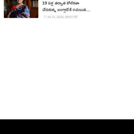
19 ఏళ్ల త‌ర్వాత కోల్‌క‌తా
చేరుకున్న బంగ్లాదేశీ ర‌చ‌యిత
త‌స్లీమా న‌స్రీన్‌
Jul 31, 2026, 09:07 IST