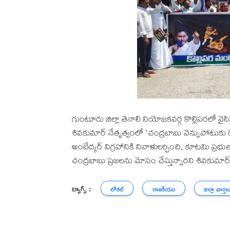
గుంటూరు జిల్లా తెనాలి నియోజకవర్గ కొల్లిపరలో వై
శివకుమార్ నేతృత్వంలో 'చంద్రబాబు వెన్నుపోటుకు రె
అంబేద్కర్ విగ్రహానికి నివాళులర్పించి, కూటమి ప్
చంద్రబాబు ప్రజలను మోసం చేస్తున్నారని శివకుమా
ట్యాగ్స్ :
లోకల్
రాజకీయం
జిల్లా వార్తల