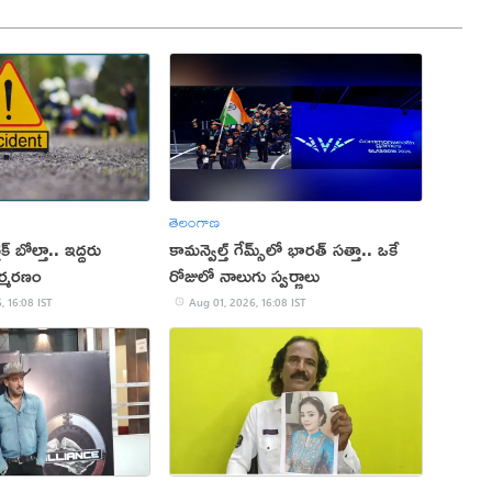
తెలంగాణ
్ బోల్తా.. ఇద్దరు
కామన్వెల్త్ గేమ్స్‌లో భారత్‌ సత్తా.. ఒకే
్మరణం
రోజులో నాలుగు స్వర్ణాలు
, 16:08 IST
Aug 01, 2026, 16:08 IST