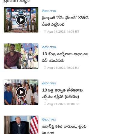
ట్రెండింగ్ న్యూస్
తెలంగాణ
సైన్యానికి 'గేమ్ ఛేంజర్' XWG
డీజిల్ వచ్చేసింది
Aug 01, 2026, 14:08 IST
తెలంగాణ
13 కేంద్ర ఉద్యోగాలు సాధించిన
ఏపీ యువకుడు
Aug 01, 2026, 10:08 IST
తెలంగాణ
19 ఏళ్ల తర్వాత కోల్‌కతాకు
తస్లీమా నస్రీన్! (వీడియో)
Aug 01, 2026, 09:08 IST
తెలంగాణ
ఇరాన్‌పై కఠిన దాడులు.. ట్రంప్
హెచ్చరిక