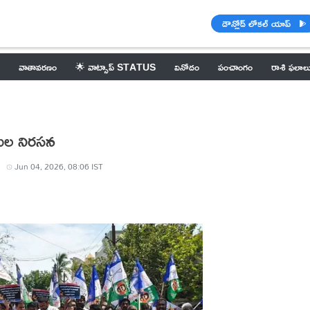
డౌన్లోడ్ లోకల్ యాప్
వాతావరణం
🌟 వాట్సాప్ STATUS
వినోదం
పంచాంగం
రాశి ఫలాల
కుల నిరసన
Jun 04, 2026, 08:06 IST