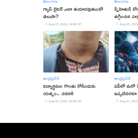
తెలంగాణ
తెలంగాణ
గ్యాస్ లైటర్ ఎలా తయారవుతుందో
స్నేహితుడి క
తెలుసా?
తగ్గించిన సల్
Aug 01, 2026, 16:08 IST
Aug 01, 2026
ఆంధ్రప్రదేశ్
ఆంధ్రప్రదేశ్
విద్యార్థినుల గొంతు కోసేందుకు
ఏపీలో మరో ర
యత్నం.. చివరికి
ఇప్పటివరకూ
Aug 01, 2026, 16:08 IST
Aug 01, 2026