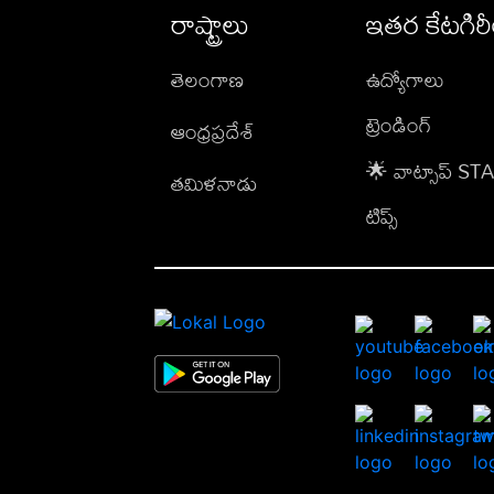
రాష్ట్రాలు
ఇతర కేటగిర
తెలంగాణ
ఉద్యోగాలు
ట్రెండింగ్
ఆంధ్రప్రదేశ్
🌟 వాట్సాప్ S
తమిళనాడు
టిప్స్