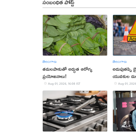
సంబంధిత పోస్ట్
తెలంగాణ
తెలంగాణ
తమలపాకుతో అద్భుత ఆరోగ్య
అదుపుతప్పి బైక
ప్రయోజనాలు!
యువకుల దుర
Aug 01, 2026, 16:08 IST
Aug 01, 2026