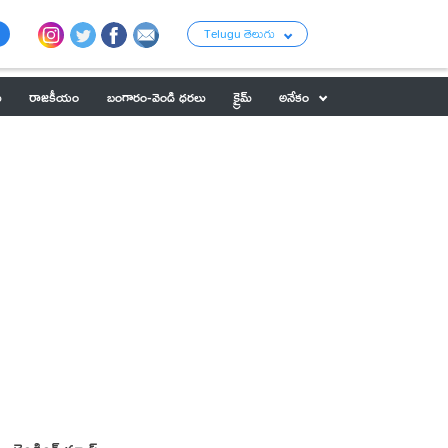
Telugu తెలుగు
ు
రాజకీయం
బంగారం-వెండి ధరలు
క్రైమ్
అనేకం