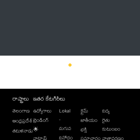
Thatstelugu
బిగ్ బాస్
అనేకం
రాష్ట్రాలు
ఇతర కేటగిరీలు
తెలంగాణ
ఉద్యోగాలు
Lokal
క్రైమ్
విద్య
-
ట్రెండింగ్
జాతీయం
రైతు
ఆంధ్రప్రదేశ్
మగువ
కుటుంబం
🌟
భక్తి
తమిళనాడు
వినోదం
వాట్సాప్
సమాచారం
వాతావరణం