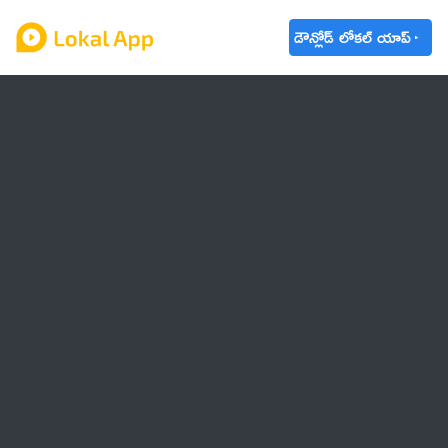
డౌన్లోడ్ లోకల్ యాప్
ఆంధ్రప్రదేశ్
తెలంగాణ
ఉద్యోగాలు
ట్రెండింగ్
వాతావరణం
బడ్జెట్ 2023-24
🌟 వాట్సాప్ STATUS