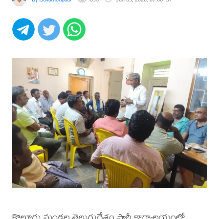
కొల్లూరు మండల తెలుగుదేశం పార్టీ కార్యాలయంలో