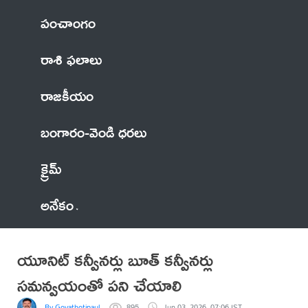
పంచాంగం
రాశి ఫలాలు
రాజకీయం
బంగారం-వెండి ధరలు
క్రైమ్
అనేకం
యూనిట్ కన్వీనర్లు బూత్ కన్వీనర్లు
సమన్వయంతో పని చేయాలి
By Govathotipaul
895
Jun 03, 2026, 07:06 IST