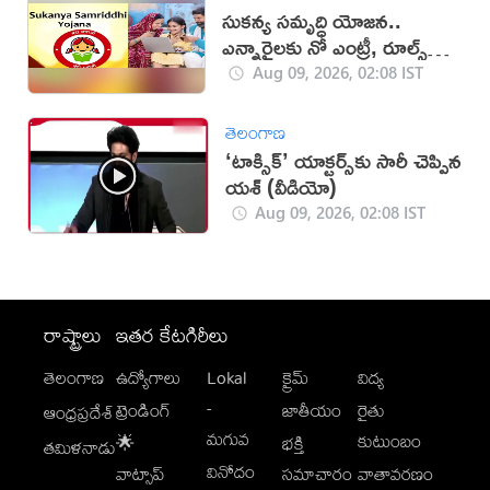
సుకన్య సమృద్ధి యోజన..
ఎన్నారైలకు నో ఎంట్రీ, రూల్స్
ఇవే!
Aug 09, 2026, 02:08 IST
తెలంగాణ
‘టాక్సిక్’ యాక్టర్స్‌కు సారీ చెప్పిన
యశ్ (వీడియో)
Aug 09, 2026, 02:08 IST
రాష్ట్రాలు
ఇతర కేటగిరీలు
తెలంగాణ
ఉద్యోగాలు
Lokal
క్రైమ్
విద్య
-
ట్రెండింగ్
జాతీయం
రైతు
ఆంధ్రప్రదేశ్
మగువ
కుటుంబం
🌟
భక్తి
తమిళనాడు
వినోదం
వాట్సాప్
సమాచారం
వాతావరణం