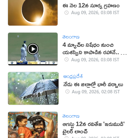
ఈ నెల 12న సూర్య గ్రహణం
Aug 09, 2026, 03:08 IST
తెలంగాణ
4 మ్యాచ్‌ల నిషేధం నుంచి
యశస్విని కాపాడిన రహానే.. ఏం
జరిగిందంటే? (వీడియో)
Aug 09, 2026, 03:08 IST
ఆంధ్రప్రదేశ్
నేడు ఈ జిల్లాల్లో భారీ వర్షాలు
Aug 09, 2026, 02:08 IST
తెలంగాణ
ఆగస్టు 12న రవితేజ 'ఇరుముడి'
ట్రైలర్ లాంచ్‌