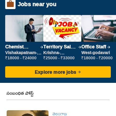
Jobs near you
Chemist
Territory Sales
Office Staff
Production
Manager
Vishakapatnam-
Krishna-
West-godavari
new
vijayawada
Executive
₹18000 - ₹24000
₹25000 - ₹33000
₹18000 - ₹20000
Explore more jobs
సంబంధిత పోస్ట్
తెలంగాణ