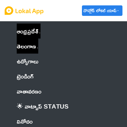
డౌన్లోడ్ లోకల్ యాప్
ఆంధ్రప్రదేశ్
తెలంగాణ
ఉద్యోగాలు
ట్రెండింగ్
వాతావరణం
🌟 వాట్సాప్ STATUS
వినోదం