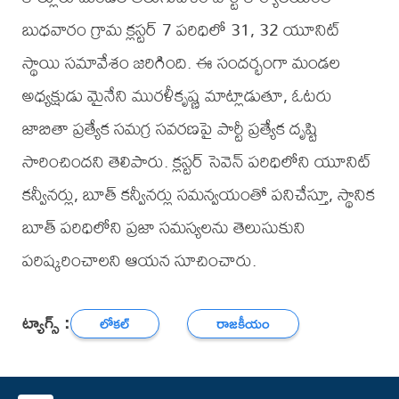
బుధవారం గ్రామ క్లస్టర్ 7 పరిధిలో 31, 32 యూనిట్
స్థాయి సమావేశం జరిగింది. ఈ సందర్భంగా మండల
అధ్యక్షుడు మైనేని మురళీకృష్ణ మాట్లాడుతూ, ఓటరు
జాబితా ప్రత్యేక సమగ్ర సవరణపై పార్టీ ప్రత్యేక దృష్టి
సారించిందని తెలిపారు. క్లస్టర్ సెవెన్ పరిధిలోని యూనిట్
కన్వీనర్లు, బూత్ కన్వీనర్లు సమన్వయంతో పనిచేస్తూ, స్థానిక
బూత్ పరిధిలోని ప్రజా సమస్యలను తెలుసుకుని
పరిష్కరించాలని ఆయన సూచించారు.
ట్యాగ్స్ :
లోకల్
రాజకీయం