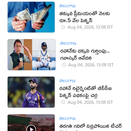
తెలంగాణ
తక్కువ ప్రీమియంతో నెలకు
రూ.5 వేల పెన్షన్
Aug 04, 2026, 13:08 IST
తెలంగాణ
రహానేకు దక్కని గుర్తింపు..
గవాస్కర్ ఆవేదన
Aug 04, 2026, 13:08 IST
తెలంగాణ
రహానే రిటైర్మెంట్‌తో బీసీసీఐ
పెన్షన్ పథకంపై చర్చ
Aug 04, 2026, 13:08 IST
తెలంగాణ
తరగతి గదిలో నిద్రపోయిన టీచర్