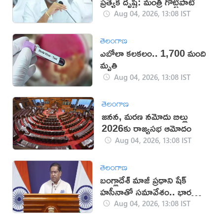
ప్రత్యేక దృష్టి: మంత్రి గొట్టిపాటి
Aug 04, 2026, 13:08 IST
తెలంగాణ
ఎబోలా కలకలం.. 1,700 మంది
మృతి
Aug 04, 2026, 13:08 IST
తెలంగాణ
జనన, మరణ నమోదు బిల్లు
2026కు రాజ్యసభ ఆమోదం
Aug 04, 2026, 13:08 IST
తెలంగాణ
బంగ్లాదేశ్ మాజీ ప్రధాని షేక్
హసీనాతో సమావేశం.. భారత్
క్లారిటీ
Aug 04, 2026, 13:08 IST