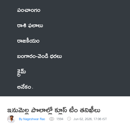
పంచాంగం
రాశి ఫలాలు
రాజకీయం
బంగారం-వెండి ధరలు
క్రైమ్
అనేకం
ఇనుమెల్ల పొలాల్లో క్లూస్ టీం తనిఖీలు
By Nageshwar Rao
1594
Jun 02, 2026, 17:06 IST