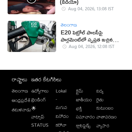
(వీడియో)
Aug 04, 2026, 13:08 IST
తెలంగాణ
E20 పెట్రోల్ పాలసీపై
పార్లమెంట్‌లో స్పష్టత ఇచ్చిన
కేంద్రం
Aug 04, 2026, 12:08 IST
రాష్ట్రాలు
ఇతర కేటగిరీలు
తెలంగాణ
ఉద్యోగాలు
Lokal
క్రైమ్
విద్య
-
ట్రెండింగ్
జాతీయం
రైతు
ఆంధ్రప్రదేశ్
మగువ
కుటుంబం
🌟
భక్తి
తమిళనాడు
వినోదం
వాట్సాప్
సమాచారం
వాతావరణం
STATUS
కరోనా
క్లాసిఫైడ్స్
వ్యాపార