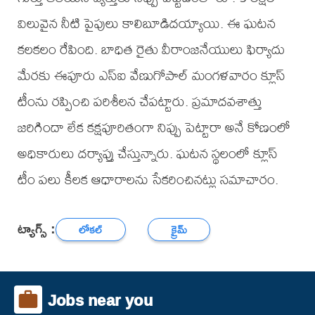
విలువైన నీటి పైపులు కాలిబూడిదయ్యాయి. ఈ ఘటన
కలకలం రేపింది. బాధిత రైతు వీరాంజనేయులు ఫిర్యాదు
మేరకు ఈపూరు ఎస్‌ఐ వేణుగోపాల్ మంగళవారం క్లూస్
టీంను రప్పించి పరిశీలన చేపట్టారు. ప్రమాదవశాత్తు
జరిగిందా లేక కక్షపూరితంగా నిప్పు పెట్టారా అనే కోణంలో
అధికారులు దర్యాప్తు చేస్తున్నారు. ఘటన స్థలంలో క్లూస్
టీం పలు కీలక ఆధారాలను సేకరించినట్లు సమాచారం.
ట్యాగ్స్ :
లోకల్
క్రైమ్
Jobs near you