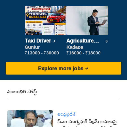
Taxi Driver
Agriculture
Labour
Guntur
Kadapa
₹13000 - ₹30000
₹16000 - ₹18000
Explore more jobs
సంబంధిత పోస్ట్
ఆంధ్రప్రదేశ్
పీఎం సూర్యఘర్ స్కీమ్ అమలుపై