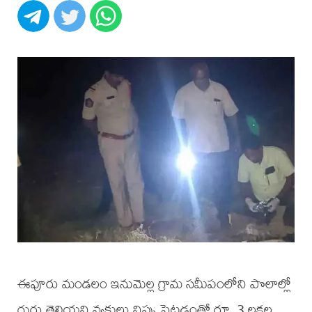
ఈపూరు మండలం ఇనుమెల్ల గ్రామ సమీపంలోని పొలాల్లో
గుర్తు తెలియని వ్యక్తులు నిప్పు పెట్టడంతో రూ. 3 లక్షల