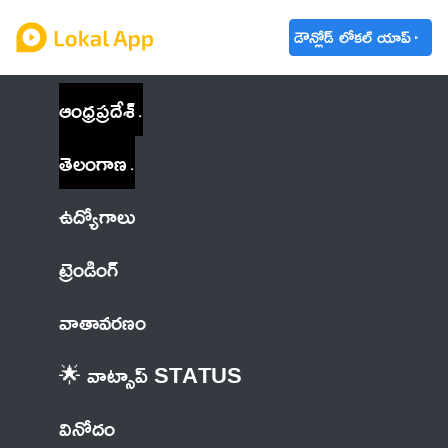
డౌన్లోడ్ లోకల్ యాప్
ఆంధ్రప్రదేశ్
తెలంగాణ
ఉద్యోగాలు
ట్రెండింగ్
వాతావరణం
🌟 వాట్సాప్ STATUS
వినోదం