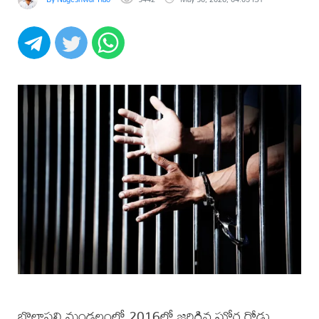
బొల్లాపల్లి మండలంలో 2016లో జరిగిన ఘోర రోడ్డు