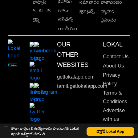
వినోదం
వాట్సాప్
సమాచారం
వాతావరణం
STATUS
కరోనా
క్లాసిఫైడ్స్
వ్యాపార
అప్‌డేట్స్
టిప్స్
ప్రపంచం
రాజకీయం
OUR
LOKAL
OTHER
Contact Us
WEBSITES
About Us
Privacy
getlokalapp.com
Policy
tamil.getlokalapp.com
Terms &
Conditions
Advertise
with us
Sitemap
తాజా వార్తలు & ఉద్యోగాలను పొందడానికి Lokal
డౌన్లోడ్ Lokal App
Appని ఇన్‌స్టాల్ చేయండి
This material may not be published, transmitted, rewritten or redistributed. © 2020 Lokal App. All rights reserved.