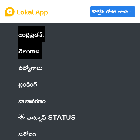
డౌన్లోడ్ లోకల్ యాప్
ఆంధ్రప్రదేశ్
తెలంగాణ
ఉద్యోగాలు
ట్రెండింగ్
వాతావరణం
🌟 వాట్సాప్ STATUS
వినోదం