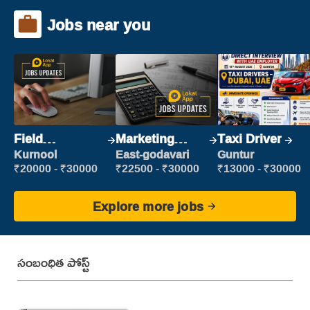
Jobs near you
Field
Marketing
Taxi Driver
Marketing
Executive
Kurnool
East-godavari
Guntur
Executive
₹20000 - ₹30000
₹22500 - ₹30000
₹13000 - ₹30000
Explore more jobs
సంబంధిత పోస్ట్