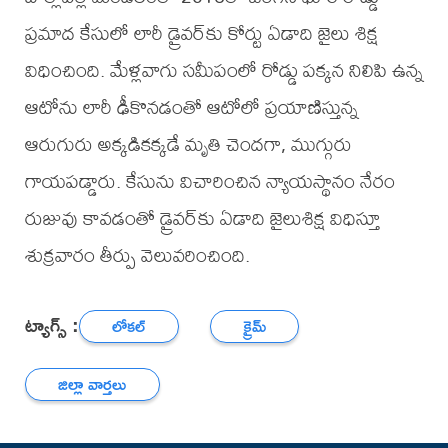
ప్రమాద కేసులో లారీ డ్రైవర్‌కు కోర్టు ఏడాది జైలు శిక్ష
విధించింది. మేళ్లవాగు సమీపంలో రోడ్డు పక్కన నిలిపి ఉన్న
ఆటోను లారీ ఢీకొనడంతో ఆటోలో ప్రయాణిస్తున్న
ఆరుగురు అక్కడికక్కడే మృతి చెందగా, ముగ్గురు
గాయపడ్డారు. కేసును విచారించిన న్యాయస్థానం నేరం
రుజువు కావడంతో డ్రైవర్‌కు ఏడాది జైలుశిక్ష విధిస్తూ
శుక్రవారం తీర్పు వెలువరించింది.
ట్యాగ్స్ :
లోకల్
క్రైమ్
జిల్లా వార్తలు