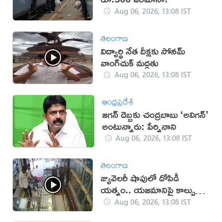
Aug 06, 2026, 13:08 IST
తెలంగాణ
విద్యార్థి నేత దీక్షకు సోనమ్
వాంగ్‌చుక్ మద్దతు
Aug 06, 2026, 13:08 IST
ఆంధ్రప్రదేశ్
జగన్ దెబ్బకు చంద్రబాబు ‘అవిగన్’
అంటున్నారు: పేర్నినాని
Aug 06, 2026, 13:08 IST
తెలంగాణ
జ్యువెలరీ షాపులో దోపిడీ
యత్నం.. యజమానిపై కాల్పులు
(వీడియో)
Aug 06, 2026, 13:08 IST