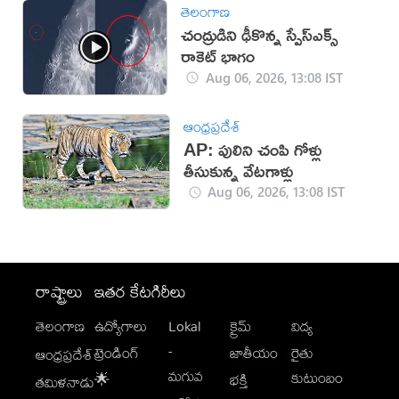
తెలంగాణ
చంద్రుడిని ఢీకొన్న స్పేస్‌ఎక్స్
రాకెట్ భాగం
Aug 06, 2026, 13:08 IST
ఆంధ్రప్రదేశ్
AP: పులిని చంపి గోళ్లు
తీసుకున్న వేటగాళ్లు
Aug 06, 2026, 13:08 IST
రాష్ట్రాలు
ఇతర కేటగిరీలు
తెలంగాణ
ఉద్యోగాలు
Lokal
క్రైమ్
విద్య
-
ట్రెండింగ్
జాతీయం
రైతు
ఆంధ్రప్రదేశ్
మగువ
కుటుంబం
🌟
భక్తి
తమిళనాడు