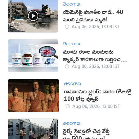
తెలంగాణ
యెమెన్‌పై హూతీల దాడి.. 40
మంది సైనికులు మృతి!
Aug 06, 2026, 13:08 IST
తెలంగాణ
మూడు రకాల మందులను
క్యాన్సర్ కారకాలుగా గుర్తించిన
WHO
Aug 06, 2026, 13:08 IST
తెలంగాణ
రామాయణ ట్రైలర్: వారం రోజుల్లో
100 కోట్ల వ్యూస్
Aug 06, 2026, 13:08 IST
తెలంగాణ
రైల్వే స్టేషన్లలో చెత్త వేస్తే
రూ.500 జరిమానా!