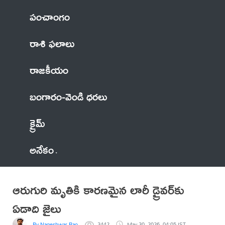
పంచాంగం
రాశి ఫలాలు
రాజకీయం
బంగారం-వెండి ధరలు
క్రైమ్
అనేకం
ఆరుగురి మృతికి కారణమైన లారీ డ్రైవర్‌కు
ఏడాది జైలు
By Nageshwar Rao
3442
May 30, 2026, 04:05 IST