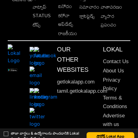
వినోదం
వాట్సాప్
సమాచారం
వాతావరణం
STATUS
కరోనా
క్లాసిఫైడ్స్
వ్యాపార
అప్‌డేట్స్
టిప్స్
ప్రపంచం
రాజకీయం
OUR
LOKAL
OTHER
Contact Us
WEBSITES
About Us
Privacy
getlokalapp.com
Policy
tamil.getlokalapp.com
Terms &
Conditions
Advertise
with us
Sitemap
తాజా వార్తలు & ఉద్యోగాలను పొందడానికి Lokal
డౌన్లోడ్ Lokal App