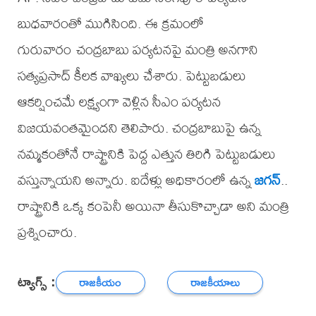
బుధవారంతో ముగిసింది. ఈ క్రమంలో
గురువారం చంద్రబాబు పర్యటనపై మంత్రి అనగాని
సత్యప్రసాద్ కీలక వాఖ్యలు చేశారు. పెట్టుబడులు
ఆకర్షించమే లక్ష్యంగా వెళ్లిన సీఎం పర్యటన
విజయవంతమైందని తెలిపారు. చంద్రబాబుపై ఉన్న
నమ్మకంతోనే రాష్ట్రానికి పెద్ద ఎత్తున తిరిగి పెట్టుబడులు
వస్తున్నాయని అన్నారు. ఐదేళ్లు అధికారంలో ఉన్న
జగన్
..
రాష్ట్రానికి ఒక్క కంపెనీ అయినా తీసుకొచ్చాడా అని మంత్రి
ప్రశ్నించారు.
ట్యాగ్స్ :
రాజకీయం
రాజకీయాలు