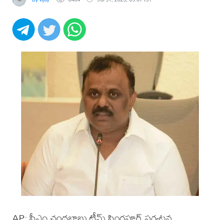
AP: సీఎం చంద్రబాబు టీమ్ సింగపూర్ పర్యటన