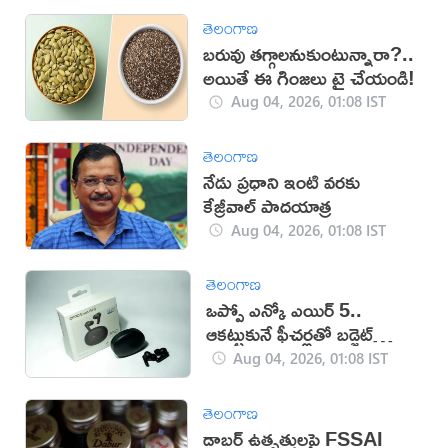
తెలంగాణ
బరువు తగ్గాలనుకుంటున్నారా?..
అయితే ఈ గింజలు ట్రై చేయండి!
Aug 04, 2026, 01:08 IST
తెలంగాణ
నేడు ప్రధాని ఇంటి వరకు
కేజ్రీవాల్‌ పాదయాత్ర
Aug 04, 2026, 01:08 IST
తెలంగాణ
ఒప్పో ఎన్కో ఎయిర్ 5..
ఆకట్టుకునే ఫీచర్లతో బడ్జెట్
ఇయర్‌బడ్స్
Aug 04, 2026, 01:08 IST
తెలంగాణ
డాబర్ ఉత్పత్తులపై FSSAI