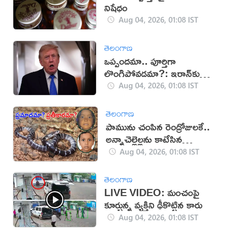
నిషేధం
Aug 04, 2026, 01:08 IST
తెలంగాణ
ఒప్పందమా.. పూర్తిగా
లొంగిపోవడమా?: ఇరాన్‌కు
ట్రంప్ అల్టిమేటం
Aug 04, 2026, 01:08 IST
తెలంగాణ
పామును చంపిన రెండ్రోజులకే..
అన్నాచెల్లెల్లను కాటేసిన
మరోపాము
Aug 04, 2026, 01:08 IST
తెలంగాణ
LIVE VIDEO: మంచంపై
కూర్చున్న వ్యక్తిని ఢీకొట్టిన కారు
Aug 04, 2026, 01:08 IST