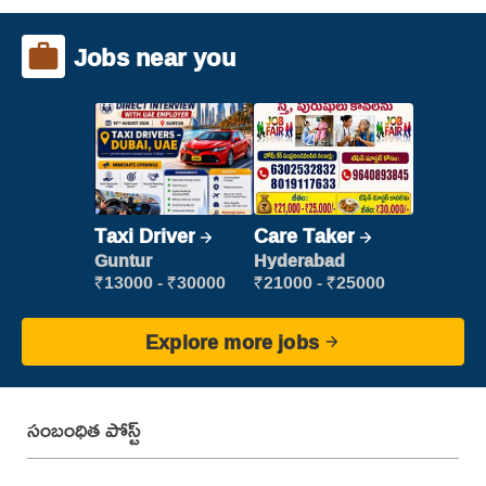
Jobs near you
Taxi Driver
Care Taker
Guntur
Hyderabad
₹13000 - ₹30000
₹21000 - ₹25000
Explore more jobs
సంబంధిత పోస్ట్