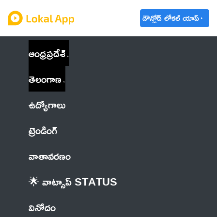
డౌన్లోడ్ లోకల్ యాప్
ఆంధ్రప్రదేశ్
తెలంగాణ
ఉద్యోగాలు
ట్రెండింగ్
వాతావరణం
🌟 వాట్సాప్ STATUS
వినోదం