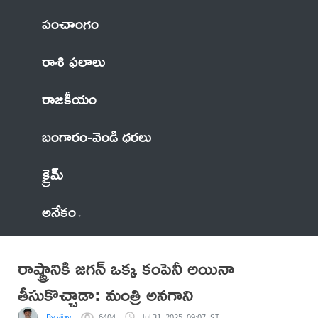
పంచాంగం
రాశి ఫలాలు
రాజకీయం
బంగారం-వెండి ధరలు
క్రైమ్
అనేకం
రాష్ట్రానికి జగన్ ఒక్క కంపెనీ అయినా
తీసుకొచ్చాడా: మంత్రి అనగాని
By vijay
6404
Jul 31, 2025, 09:07 IST