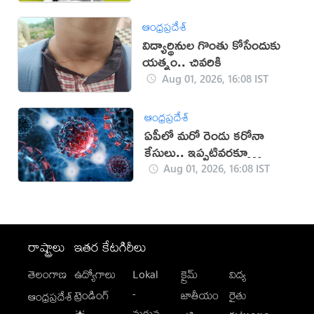
ఆంధ్రప్రదేశ్
విద్యార్థినుల గొంతు కోసేందుకు
యత్నం.. చివరికి
Aug 01, 2026, 16:08 IST
ఆంధ్రప్రదేశ్
ఏపీలో మరో రెండు కరోనా
కేసులు.. ఇప్పటివరకూ
ఎన్నంటే?
Aug 01, 2026, 16:08 IST
రాష్ట్రాలు
ఇతర కేటగిరీలు
తెలంగాణ
ఉద్యోగాలు
Lokal
క్రైమ్
విద్య
-
ట్రెండింగ్
జాతీయం
రైతు
ఆంధ్రప్రదేశ్
మగువ