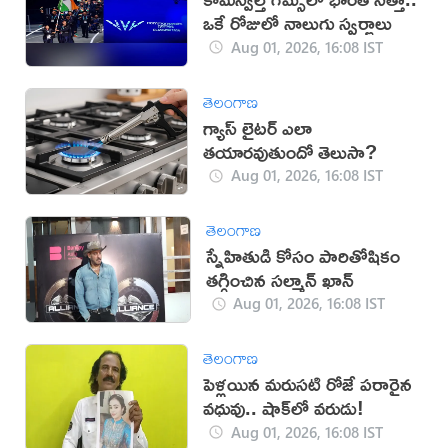
ఒకే రోజులో నాలుగు స్వర్ణాలు
Aug 01, 2026, 16:08 IST
తెలంగాణ
గ్యాస్ లైటర్ ఎలా
తయారవుతుందో తెలుసా?
Aug 01, 2026, 16:08 IST
తెలంగాణ
స్నేహితుడి కోసం పారితోషికం
తగ్గించిన సల్మాన్ ఖాన్
Aug 01, 2026, 16:08 IST
తెలంగాణ
పెళ్లయిన మరుసటి రోజే పరారైన
వధువు.. షాక్‌లో వరుడు!
Aug 01, 2026, 16:08 IST