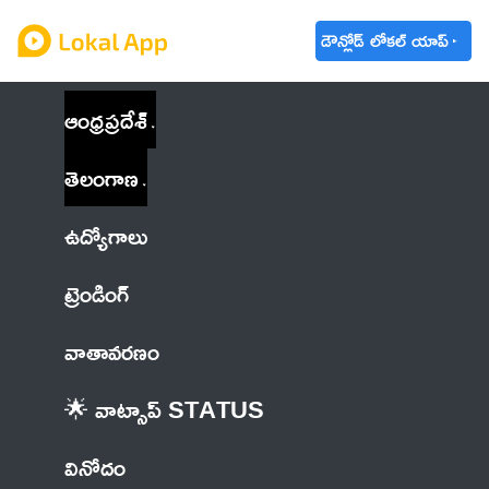
డౌన్లోడ్ లోకల్ యాప్
ఆంధ్రప్రదేశ్
తెలంగాణ
ఉద్యోగాలు
ట్రెండింగ్
వాతావరణం
🌟 వాట్సాప్ STATUS
వినోదం