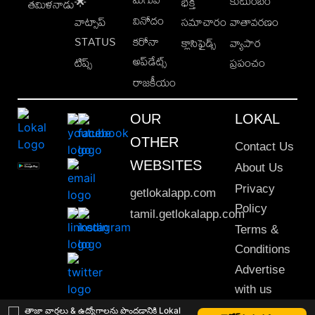
కుటుంబం
🌟
భక్తి
తమిళనాడు
వినోదం
వాట్సాప్
సమాచారం
వాతావరణం
STATUS
కరోనా
క్లాసిఫైడ్స్
వ్యాపార
అప్‌డేట్స్
టిప్స్
ప్రపంచం
రాజకీయం
OUR
LOKAL
OTHER
Contact Us
WEBSITES
About Us
Privacy
getlokalapp.com
Policy
tamil.getlokalapp.com
Terms &
Conditions
Advertise
with us
Sitemap
తాజా వార్తలు & ఉద్యోగాలను పొందడానికి Lokal