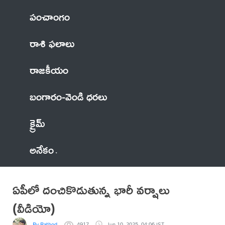
పంచాంగం
రాశి ఫలాలు
రాజకీయం
బంగారం-వెండి ధరలు
క్రైమ్
అనేకం
ఏపీలో దంచికొడుతున్న భారీ వర్షాలు
(వీడియో)
By Rathod
4917
Jun 10, 2025, 04:06 IST