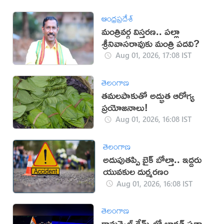
ఆంధ్రప్రదేశ్
మంత్రివర్గ విస్తరణ.. పల్లా
శ్రీనివాసరావుకు మంత్రి పదవి?
Aug 01, 2026, 17:08 IST
తెలంగాణ
తమలపాకుతో అద్భుత ఆరోగ్య
ప్రయోజనాలు!
Aug 01, 2026, 16:08 IST
తెలంగాణ
అదుపుతప్పి బైక్ బోల్తా.. ఇద్దరు
యువకుల దుర్మరణం
Aug 01, 2026, 16:08 IST
తెలంగాణ
కామన్వెల్త్ గేమ్స్‌లో భారత్‌ సత్తా..