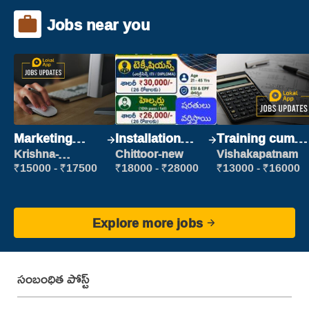
Jobs near you
Marketing
Installation
Training cum
Executive
Engineer/
Placement
Krishna-
Chittoor-new
Vishakapatnam
vijayawada
Helper
₹15000 - ₹17500
₹18000 - ₹28000
₹13000 - ₹16000
Explore more jobs
సంబంధిత పోస్ట్