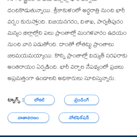
దంచికొడుతున్నాయి. శ్రీకాకుళంలో అర్ధరాత్రి నుంచి భారీ
వర్షం కురుస్తోంది. విజయనగరం, విశాఖ, పార్వతీపురం
మన్యం జిల్లాల్లోని పలు ప్రాంతాల్లో మంగళవారం ఉదయం
నుంచి వాన పడుతోంది. దాంతో లోతట్టు ప్రాంతాలు
జలమయమయ్యాయి. కొన్ని ప్రాంతాల్లో విద్యుత్ సరఫరాకు
అంతరాయం ఏర్పడింది. భారీ వర్షాల నేపథ్యంలో ప్రజలు
అప్రమత్తంగా ఉండాలని అధికారులు సూచిస్తున్నారు.
ట్యాగ్స్ :
లోకల్
ట్రెండింగ్
వాతావరణం
నోటిఫికేషన్