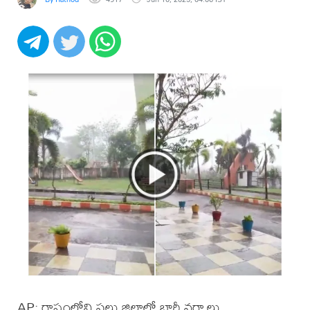
AP: రాష్ట్రంలోని పలు జిల్లాల్లో భారీ వర్షాలు