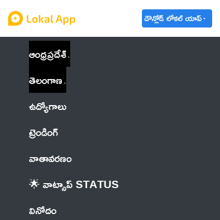
డౌన్లోడ్ లోకల్ యాప్
ఆంధ్రప్రదేశ్
తెలంగాణ
ఉద్యోగాలు
ట్రెండింగ్
వాతావరణం
🌟 వాట్సాప్ STATUS
వినోదం