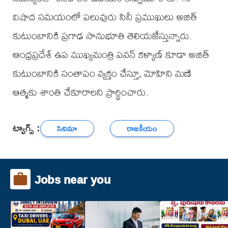
విషాద సమయంలో పలువురు సినీ ప్రముఖులు అజిత్
కుటుంబానికి ప్రగాఢ సానుభూతి తెలియజేస్తున్నారు.
ఆంధ్రప్రదేశ్ ఉప ముఖ్యమంత్రి పవన్ కళ్యాణ్ కూడా అజిత్
కుటుంబానికి సంతాపం వ్యక్తం చేస్తూ, మోహిని మణి
ఆత్మకు శాంతి చేకూరాలని ప్రార్థించారు.
ట్యాగ్స్ :
సినిమా
రాజకీయం
Jobs near you