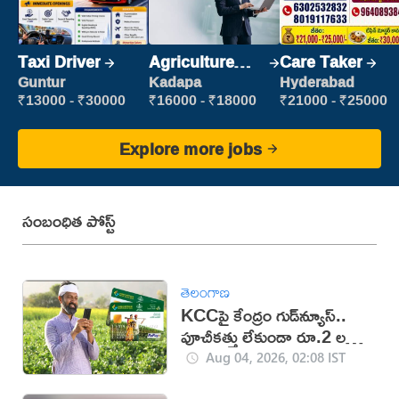
Taxi Driver
Agriculture
Care Taker
Labour
Guntur
Kadapa
Hyderabad
₹13000 - ₹30000
₹16000 - ₹18000
₹21000 - ₹25000
Explore more jobs
సంబంధిత పోస్ట్
తెలంగాణ
KCCపై కేంద్రం గుడ్‌న్యూస్..
పూచీకత్తు లేకుండా రూ.2 లక్షల
వరకు రుణం
Aug 04, 2026, 02:08 IST