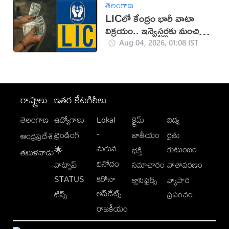
తెలంగాణ
LICలో కేంద్రం భారీ వాటా
విక్రయం.. ఇన్వెస్టర్లకు మంచి
ఛాన్స్
Aug 04, 2026, 01:08 IST
రాష్ట్రాలు
ఇతర కేటగిరీలు
తెలంగాణ
ఉద్యోగాలు
Lokal
క్రైమ్
విద్య
-
ట్రెండింగ్
జాతీయం
రైతు
ఆంధ్రప్రదేశ్
మగువ
కుటుంబం
🌟
భక్తి
తమిళనాడు
వినోదం
వాట్సాప్
సమాచారం
వాతావరణం
STATUS
కరోనా
క్లాసిఫైడ్స్
వ్యాపార
అప్‌డేట్స్
టిప్స్
ప్రపంచం
రాజకీయం