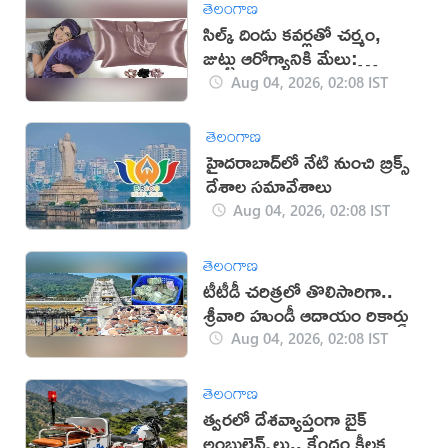
తెలంగాణ
సిల్క్ దిండు కవర్లతో చర్మం,
జుట్టు ఆరోగ్యానికి మేలు:
నిపుణులు
Aug 04, 2026, 02:08 IST
తెలంగాణ
హైదరాబాద్‌లో నేటి నుంచి బ్రిక్స్
దేశాల సమావేశాలు
Aug 04, 2026, 02:08 IST
తెలంగాణ
టీటీడీ చరిత్రలో తొలిసారిగా..
శ్రీవారి హుండీ ఆదాయం రికార్డు
Aug 04, 2026, 02:08 IST
తెలంగాణ
త్వరలో దేశవ్యాప్తంగా బైక్
అంబులెన్స్‌లు.. కేంద్రం కీలక