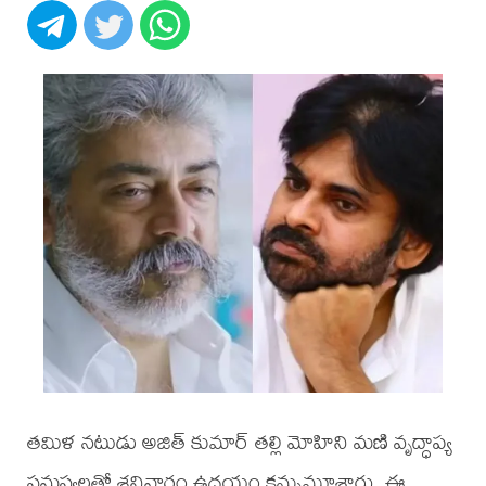
తమిళ నటుడు అజిత్ కుమార్ తల్లి మోహిని మణి వృద్ధాప్య
సమస్యలతో శనివారం ఉదయం కన్నుమూశారు. ఈ