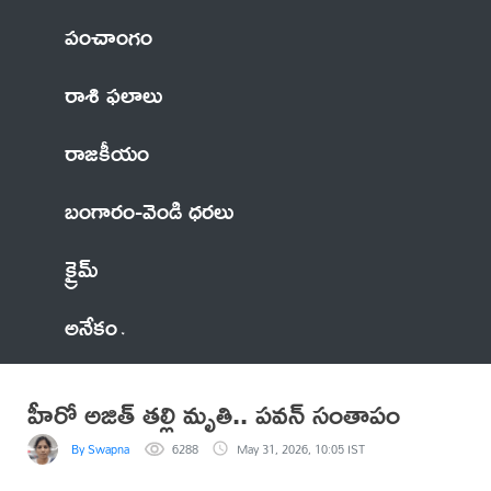
పంచాంగం
రాశి ఫలాలు
రాజకీయం
బంగారం-వెండి ధరలు
క్రైమ్
అనేకం
హీరో అజిత్ తల్లి మృతి.. పవన్ సంతాపం
By Swapna
6288
May 31, 2026, 10:05 IST