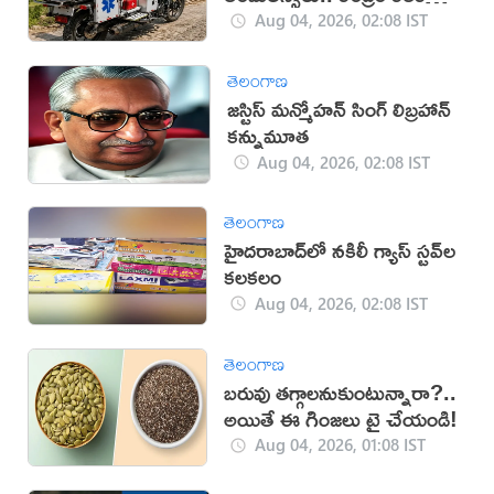
నిర్ణయం!
Aug 04, 2026, 02:08 IST
తెలంగాణ
జస్టిస్ మన్మోహన్ సింగ్ లిబ్రహాన్
కన్నుమూత
Aug 04, 2026, 02:08 IST
తెలంగాణ
హైదరాబాద్‌లో నకిలీ గ్యాస్ స్టవ్‌ల
కలకలం
Aug 04, 2026, 02:08 IST
తెలంగాణ
బరువు తగ్గాలనుకుంటున్నారా?..
అయితే ఈ గింజలు ట్రై చేయండి!
Aug 04, 2026, 01:08 IST