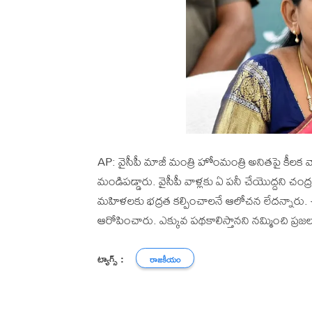
AP: వైసీపీ మాజీ మంత్రి హోంమంత్రి అనితపై కీలక వ్
మండిపడ్డారు. వైసీపీ వాళ్లకు ఏ పనీ చేయొద్దని చంద
మహిళలకు భద్రత కల్పించాలనే ఆలోచన లేదన్నారు. ఈ 
ఆరోపించారు. ఎక్కువ పథకాలిస్తానని నమ్మించి ప్ర
ట్యాగ్స్ :
రాజకీయం