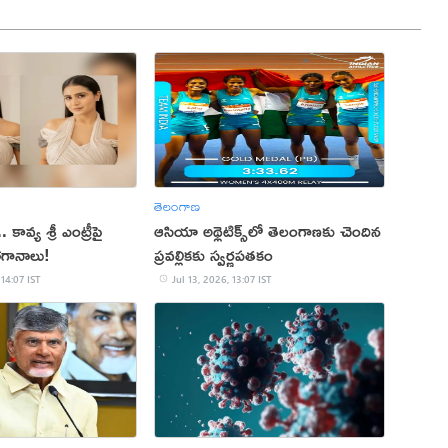
తెలంగాణ
 కావ్య శ్రీ ఎంట్రీపై
ఆసియా అథ్లెటిక్స్‌లో తెలంగాణకు చెందిన
గానాలు!
ప్రవల్లికకు స్వర్ణపతకం
 14:07 IST
Jul 13, 2026, 13:07 IST