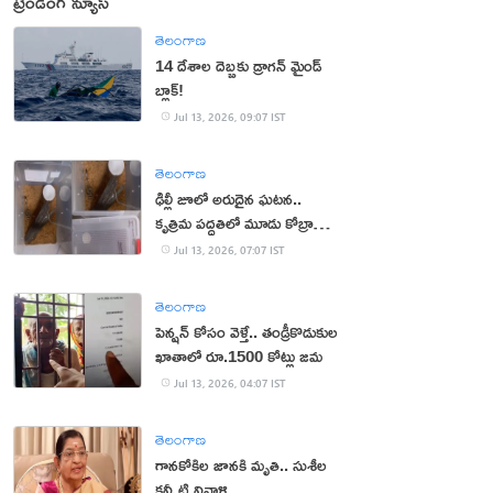
ట్రెండింగ్ న్యూస్
తెలంగాణ
14 దేశాల దెబ్బకు డ్రాగన్ మైండ్
బ్లాక్!
Jul 13, 2026, 09:07 IST
తెలంగాణ
ఢిల్లీ జూలో అరుదైన ఘటన..
కృత్రిమ పద్ధతిలో మూడు కోబ్రా
పిల్లల జననం
Jul 13, 2026, 07:07 IST
తెలంగాణ
పెన్షన్‌ కోసం వెళ్తే.. తండ్రీకొడుకుల
ఖాతాలో రూ.1500 కోట్లు జమ
Jul 13, 2026, 04:07 IST
తెలంగాణ
గానకోకిల జానకి మృతి.. సుశీల
కన్నీటి నివాళి