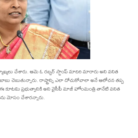
యాఖ్యలు చేశారు. ఆమె ఓ రబ్బర్ స్టాంప్ మాదిరి మారారు అని వనిత
్రబాబు చెబుతున్నారు. రాష్ట్రాన్ని ఎలా దోచుకోవాలా అనే ఆలోచన తప్ప
కూటమి ప్రభుత్వానికి అని వైసీపీ మాజీ హోంమంత్రి తానేటి వనిత
జలను మోసం చేశారన్నారు.