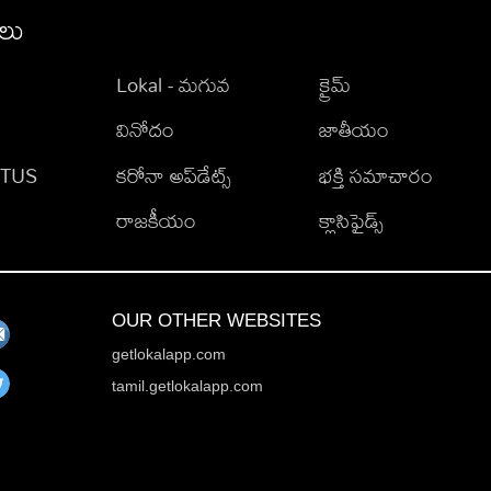
ీలు
Lokal - మగువ
క్రైమ్
వినోదం
జాతీయం
TATUS
కరోనా అప్‌డేట్స్
భక్తి సమాచారం
రాజకీయం
క్లాసిఫైడ్స్
OUR OTHER WEBSITES
getlokalapp.com
tamil.getlokalapp.com