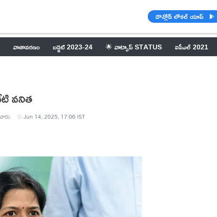
డౌన్లోడ్ లోకల్ యాప్
వాతావరణం
బడ్జెట్ 2023-24
🌟 వాట్సాప్ STATUS
ఐపీఎల్ 2021
నేటి వనిత
వారు
Jun 14, 2025, 17:06 IST