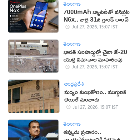
తెలంగాణ
7000mAh బ్యాటరీతో వన్‌ప్లస్
N6x.. జులై 31న గ్రాండ్ లాంచ్
Jul 27, 2026, 15:07 IST
తెలంగాణ
భారత్ సరిహద్దుల్లో చైనా జే-20
యుద్ధ విమానాల మోహరింపు
Jul 27, 2026, 15:07 IST
ఆంధ్రప్రదేశ్
మద్యం కుంభకోణం.. ముగ్గురికి
బెయిల్ మంజూరు
Jul 27, 2026, 15:07 IST
తెలంగాణ
తప్పుడు ప్రచారం..
న్యాయపోరాటానికి సిద్ధమైన