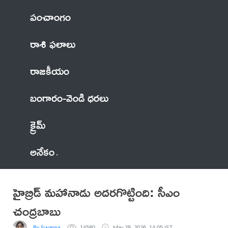
పంచాంగం
రాశి ఫలాలు
రాజకీయం
బంగారం-వెండి ధరలు
క్రైమ్
అనేకం
హైబ్రిడ్ మహానాడు అదరగొట్టింది: సీఎం
చంద్రబాబు
By Swapna
14580
May 28, 2026, 14:05 IST