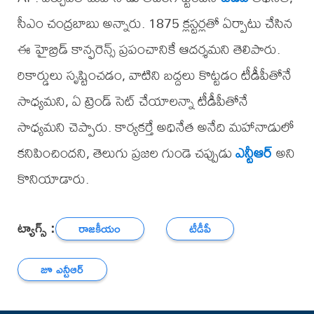
సీఎం చంద్రబాబు అన్నారు. 1875 క్లస్టర్లతో ఏర్పాటు చేసిన
ఈ హైబ్రిడ్ కాన్ఫరెన్స్ ప్రపంచానికే ఆదర్శమని తెలిపారు.
రికార్డులు సృష్టించడం, వాటిని బద్దలు కొట్టడం టీడీపీతోనే
సాధ్యమని, ఏ ట్రెండ్ సెట్ చేయాలన్నా టీడీపీతోనే
సాధ్యమని చెప్పారు. కార్యకర్తే అధినేత అనేది మహానాడులో
కనిపించిందని, తెలుగు ప్రజల గుండె చప్పుడు
ఎన్టీఆర్
అని
కొనియాడారు.
ట్యాగ్స్ :
రాజకీయం
టీడీపీ
జూ ఎన్టీఆర్