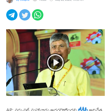
AP: వర్చువల్ మహానాడు అదరగొట్టిందని
టీడీపీ
అధినేత,