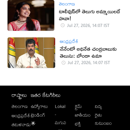
తెలంగాణ
టాలీవుడ్‌లో తెలుగు అమ్మాయిలదే
హవా!
Jul 27, 2026, 14:07 IST
ఆంధ్రప్రదేశ్
నేనేంటో అధినేత చంద్రబాబుకు
తెలుసు: బోండా ఉమా
Jul 27, 2026, 14:07 IST
రాష్ట్రాలు
ఇతర కేటగిరీలు
తెలంగాణ
ఉద్యోగాలు
Lokal
క్రైమ్
విద్య
-
ట్రెండింగ్
జాతీయం
రైతు
ఆంధ్రప్రదేశ్
మగువ
కుటుంబం
🌟
భక్తి
తమిళనాడు