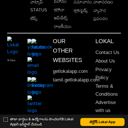
వినోదం
వాట్సాప్
సమాచారం
వాతావరణం
STATUS
కరోనా
క్లాసిఫైడ్స్
వ్యాపార
అప్‌డేట్స్
టిప్స్
ప్రపంచం
రాజకీయం
OUR
LOKAL
OTHER
Contact Us
WEBSITES
About Us
Privacy
getlokalapp.com
Policy
tamil.getlokalapp.com
Terms &
Conditions
Advertise
with us
Sitemap
తాజా వార్తలు & ఉద్యోగాలను పొందడానికి Lokal
డౌన్లోడ్ Lokal App
Appని ఇన్‌స్టాల్ చేయండి
This material may not be published, transmitted, rewritten or redistributed. © 2020 Lokal App. All rights reserved.