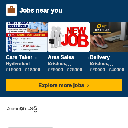
Jobs near you
Care Taker
Area Sales
Delivery
Manager (Field
Executive
Hyderabad
Krishna-
Krishna-
vijayawada
vijayawada
Sales)
₹15000 - ₹18000
₹25000 - ₹25000
₹20000 - ₹40000
Explore more jobs
సంబంధిత పోస్ట్