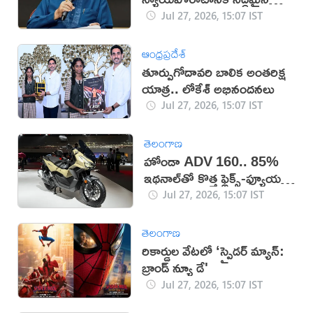
గడ్కరీ!
Jul 27, 2026, 15:07 IST
ఆంధ్రప్రదేశ్
తూర్పుగోదావరి బాలిక అంతరిక్ష
యాత్ర.. లోకేశ్ అభినందనలు
Jul 27, 2026, 15:07 IST
తెలంగాణ
హోండా ADV 160.. 85%
ఇథనాల్‌తో కొత్త ఫ్లెక్స్-ఫ్యూయల్
స్కూటర్
Jul 27, 2026, 15:07 IST
తెలంగాణ
రికార్డుల వేటలో ‘స్పైడర్ మ్యాన్:
బ్రాండ్ న్యూ డే'
Jul 27, 2026, 15:07 IST