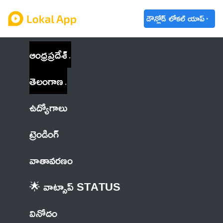
డౌన్లోడ్ లోకల్ యాప్
ఆంధ్రప్రదేశ్
తెలంగాణ
ఉద్యోగాలు
ట్రెండింగ్
వాతావరణం
🌟 వాట్సాప్ STATUS
వినోదం