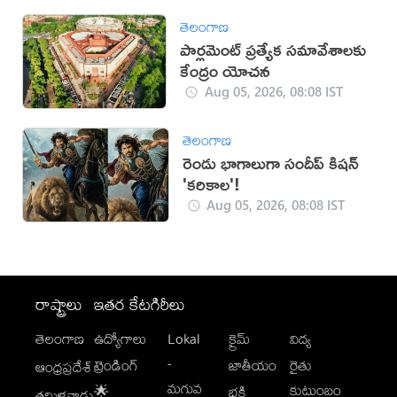
తెలంగాణ
పార్లమెంట్‌ ప్రత్యేక సమావేశాలకు
కేంద్రం యోచన
Aug 05, 2026, 08:08 IST
తెలంగాణ
రెండు భాగాలుగా సందీప్ కిషన్
'కరికాల'!
Aug 05, 2026, 08:08 IST
రాష్ట్రాలు
ఇతర కేటగిరీలు
తెలంగాణ
ఉద్యోగాలు
Lokal
క్రైమ్
విద్య
-
ట్రెండింగ్
జాతీయం
రైతు
ఆంధ్రప్రదేశ్
మగువ
కుటుంబం
🌟
భక్తి
తమిళనాడు