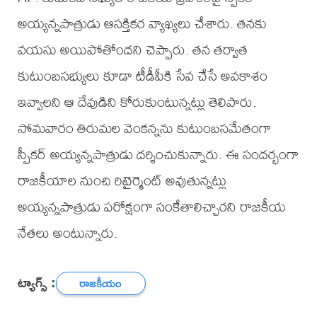
అయ్యన్నపాత్రుడు ఆసక్తికర వ్యాఖ్యలు చేశారు. తనకు
వయసు అయిపోతోందని చెప్పారు. తన తర్వాత
కుటుంబసభ్యులు కూడా టీడీపీకి సేవ చేసే అవకాశం
ఇవ్వాలని ఆ దేవుడిని కోరుకుంటున్నట్లు తెలిపారు.
సోమవారం తిరుమల వెంకన్నను కుటుంబసమేతంగా
స్పీకర్ అయ్యన్నపాత్రుడు దర్శించుకున్నారు. ఈ సందర్భంగా
రాజకీయాల నుంచి రిటైర్మెంట్ అవుతున్నట్లు
అయ్యన్నపాత్రుడు పరోక్షంగా సంకేతాలిచ్చారని రాజకీయ
నేతలు అంటున్నారు.
ట్యాగ్స్ :
రాజకీయం