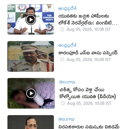
ఆంధ్రప్రదేశ్
యువతకు ఇచ్చిన హామీలను
లోకేశ్ నెరవేర్చలేదు: వంగవీటి
నరేంద్ర
Aug 05, 2026, 10:08 IST
ఆంధ్రప్రదేశ్
కారంపూడి ఎస్ఐ వాసు స‌స్పెండ్‌
Aug 05, 2026, 10:08 IST
తెలంగాణ
చికిత్స కోసం వెళ్లి చేయి
కోల్పోయిన యువతి (వీడియో)
Aug 05, 2026, 10:08 IST
తెలంగాణ
నిరసనకారుల సమస్యను వినడమే