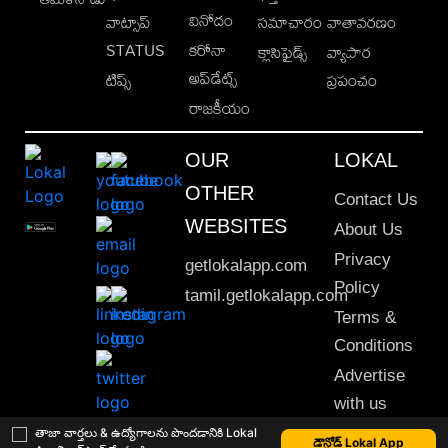
వినోదం
వాట్సాప్
సమాచారం
వాతావరణం
STATUS
కరోనా
క్లాసిఫైడ్స్
వ్యాపార
అప్‌డేట్స్
టిప్స్
ప్రపంచం
రాజకీయం
OUR
LOKAL
OTHER
Contact Us
WEBSITES
About Us
Privacy
getlokalapp.com
Policy
tamil.getlokalapp.com
Terms &
Conditions
Advertise
with us
Sitemap
తాజా వార్తలు & ఉద్యోగాలను పొందడానికి Lokal
డౌన్లోడ్ Lokal App