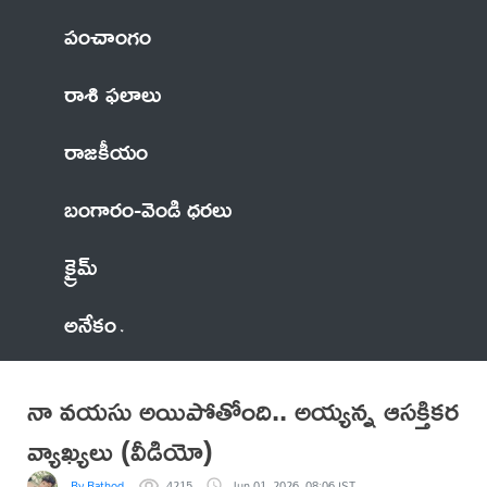
పంచాంగం
రాశి ఫలాలు
రాజకీయం
బంగారం-వెండి ధరలు
క్రైమ్
అనేకం
నా వయసు అయిపోతోంది.. అయ్యన్న ఆసక్తికర
వ్యాఖ్యలు (వీడియో)
By Rathod
4215
Jun 01, 2026, 08:06 IST