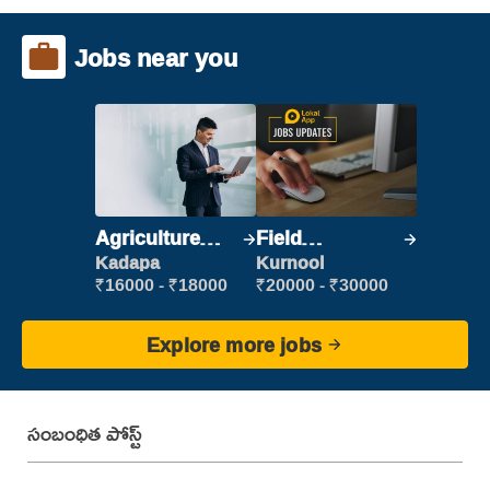
Jobs near you
Agriculture
Field
Labour
Marketing
Kadapa
Kurnool
Executive
₹16000 - ₹18000
₹20000 - ₹30000
Explore more jobs
సంబంధిత పోస్ట్