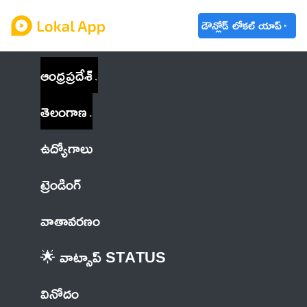
డౌన్లోడ్ లోకల్ యాప్
ఆంధ్రప్రదేశ్
తెలంగాణ
ఉద్యోగాలు
ట్రెండింగ్
వాతావరణం
🌟 వాట్సాప్ STATUS
వినోదం