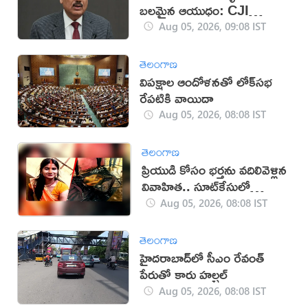
బలమైన ఆయుధం: CJI
సూర్యకాంత్
Aug 05, 2026, 09:08 IST
తెలంగాణ
విపక్షాల ఆందోళనతో లోక్‌సభ
రేపటికి వాయిదా
Aug 05, 2026, 08:08 IST
తెలంగాణ
ప్రియుడి కోసం భర్తను వదిలివెళ్లిన
వివాహిత.. సూట్‌కేసులో
మృతదేహం
Aug 05, 2026, 08:08 IST
తెలంగాణ
హైదరాబాద్‌లో సీఎం రేవంత్
పేరుతో కారు హల్చల్
Aug 05, 2026, 08:08 IST