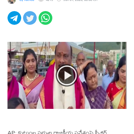
AP: కుటుంబ సభ్యుల రాజకీయ ప్రవేశంపై స్పీకర్