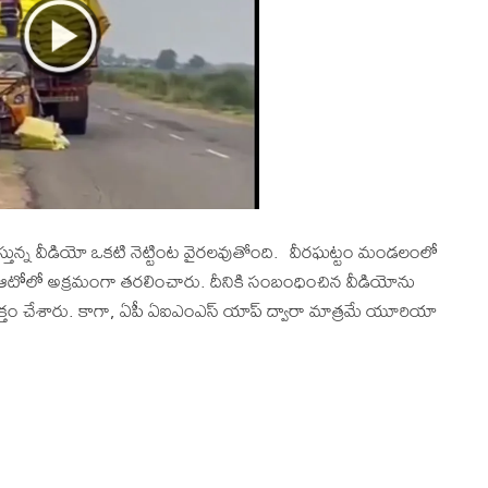
్తున్న వీడియో ఒకటి నెట్టింట వైరలవుతోంది. వీరఘట్టం మండలంలో
ు ఆటోలో అక్రమంగా తరలించారు. దీనికి సంబంధించిన వీడియోను
ం వ్యక్తం చేశారు. కాగా, ఏపీ ఏఐఎంఎస్ యాప్ ద్వారా మాత్రమే యూరియా