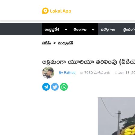
ఆంధ్రప్రదేశ్
తెలంగాణ
ఉద్యోగాలు
ట్రెండింగ్
హోమ్
ఆంధ్రప్రదేశ్
అక్రమంగా యూరియా తరలింపు (వీడి
By Rathod
7630
చూసినవారు
Jun 13, 2