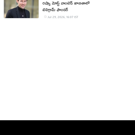
రష్యా మోస్ట్ వాంటెడ్ జాబితాలో
టెలిగ్రామ్ ఫౌండర్
Jul 29, 2026, 16:07 IST