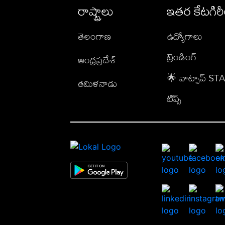
రాష్ట్రాలు
ఇతర కేటగిర
తెలంగాణ
ఉద్యోగాలు
ట్రెండింగ్
ఆంధ్రప్రదేశ్
🌟 వాట్సాప్ S
తమిళనాడు
టిప్స్