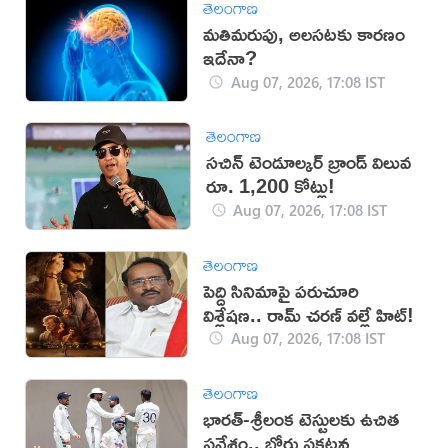
తెలంగాణ
మతిమరుపు, అలసటకు కారణం
ఇదేనా?
Aug 07, 2026, 17:08 IST
తెలంగాణ
సచిన్ టెండూల్కర్ బ్రాండ్ విలువ
రూ. 1,200 కోట్లు!
Aug 07, 2026, 17:08 IST
తెలంగాణ
పెద్ది సినిమాపై పరుచూరి
విశ్లేషణ.. రామ్ చరణ్ వల్లే హిట్!
Aug 07, 2026, 17:08 IST
తెలంగాణ
భారత్-శ్రీలంక టెస్టులకు ఉచిత
ప్రవేశం.. బోర్డు ప్రకటన