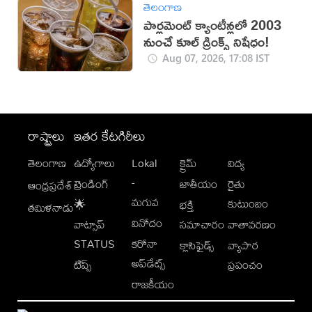
తెలంగాణ
పార్లమెంట్ క్యాంటీన్లలో 2003
నుంచే కూల్ డ్రింక్స్ నిషేధం!
Aug 07, 2026, 17:08 IST
రాష్ట్రాలు
ఇతర కేటగిరీలు
తెలంగాణ
ఉద్యోగాలు
Lokal
క్రైమ్
విద్య
-
ట్రెండింగ్
జాతీయం
రైతు
ఆంధ్రప్రదేశ్
మగువ
కుటుంబం
🌟
భక్తి
తమిళనాడు
వినోదం
వాట్సాప్
సమాచారం
వాతావరణం
STATUS
కరోనా
క్లాసిఫైడ్స్
వ్యాపార
అప్‌డేట్స్
టిప్స్
ప్రపంచం
రాజకీయం