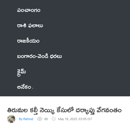
పంచాంగం
రాశి ఫలాలు
రాజకీయం
బంగారం-వెండి ధరలు
క్రైమ్
అనేకం
తిరుమల కల్తీ నెయ్యి కేసులో దర్యాప్తు వేగవంతం
By Rathod
80
May 18, 2025, 03:05 IST