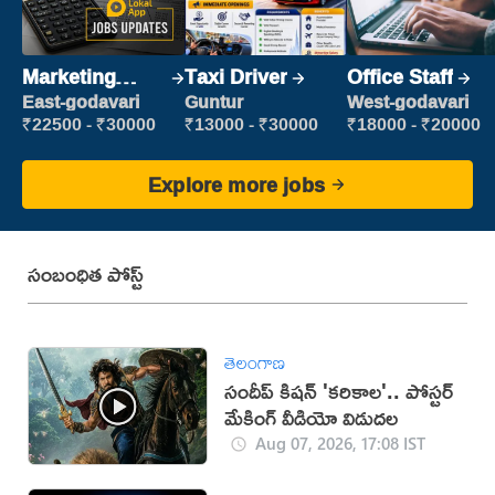
Marketing
Taxi Driver
Office Staff
Executive
East-godavari
Guntur
West-godavari
₹22500 - ₹30000
₹13000 - ₹30000
₹18000 - ₹20000
Explore more jobs
సంబంధిత పోస్ట్
తెలంగాణ
సందీప్ కిషన్ 'కరికాల'.. పోస్టర్
మేకింగ్ వీడియో విడుదల
Aug 07, 2026, 17:08 IST