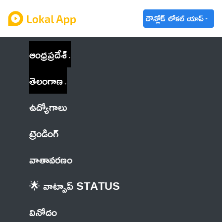
డౌన్లోడ్ లోకల్ యాప్
ఆంధ్రప్రదేశ్
తెలంగాణ
ఉద్యోగాలు
ట్రెండింగ్
వాతావరణం
🌟 వాట్సాప్ STATUS
వినోదం