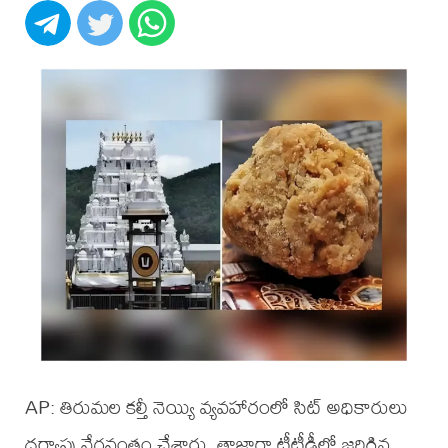
AP: తిరుమల కల్తీ నెయ్యి వ్యవహారంలో సిట్ అధికారులు
దర్యాప్తు వేగవంతం చేశారు. తాజాగా టీటీడీలో జరిగిన