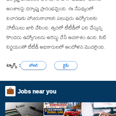
అంశాలపై దర్యాప్తు ప్రారంభమైంది. ఈ నేపథ్యంలో
విచారణకు హాజరుకావాలని పలువురు ఉద్యోగులకు
నోటీసులు జారీ చేసింది. త్వరలో టీటీడీలో పని చేస్తున్న
కొందరు ఉద్యోగులను అరెస్టు చేసే అవకాశం ఉంది. సిట్
నిర్ణయంతో టీటీడీ అధికారులలో ఆందోళన మొదలైంది.
ట్యాగ్స్ :
లోకల్
క్రైమ్
Jobs near you