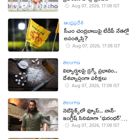
Aug 07, 2026, 17:08 IST
ఆంధ్రప్రదేశ్
సీఎం చంద్రబాబుపై టీడీపీ నేతల్లో
అసంతృప్తి?
Aug 07, 2026, 17:08 IST
తెలంగాణ
విద్యార్థులపై డ్రగ్స్ ప్రభావం..
దేశవ్యాప్తంగా పరీక్షలు
Aug 07, 2026, 17:08 IST
తెలంగాణ
నెట్‌ఫ్లిక్స్‌లో వ్యూస్.. నాన్-
ఇంగ్లీష్ సినిమాగా ‘ధురంధర్’
రికార్డు
Aug 07, 2026, 17:08 IST