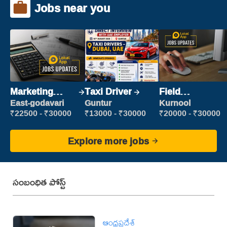
Jobs near you
Marketing
Taxi Driver
Field
Executive
Marketing
East-godavari
Guntur
Kurnool
Executive
₹22500 - ₹30000
₹13000 - ₹30000
₹20000 - ₹30000
Explore more jobs
సంబంధిత పోస్ట్
ఆంధ్రప్రదేశ్