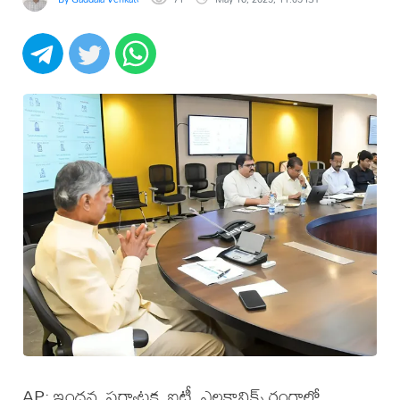
AP: ఇంధన, పర్యాటక, ఐటీ, ఎలక్ట్రానిక్స్‌ రంగాల్లో