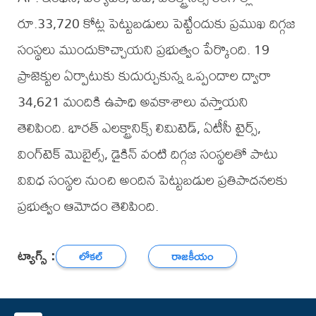
రూ.33,720 కోట్ల పెట్టుబడులు పెట్టేందుకు ప్రముఖ దిగ్గజ
సంస్థలు ముందుకొచ్చాయని ప్రభుత్వం పేర్కొంది. 19
ప్రాజెక్టుల ఏర్పాటుకు కుదుర్చుకున్న ఒప్పందాల ద్వారా
34,621 మందికి ఉపాధి అవకాశాలు వస్తాయని
తెలిపింది. భారత్‌ ఎలక్ట్రానిక్స్‌ లిమిటెడ్, ఏటీసీ టైర్స్,
వింగ్‌టెక్‌ మొబైల్స్, డైకిన్‌ వంటి దిగ్గజ సంస్థలతో పాటు
వివిధ సంస్థల నుంచి అందిన పెట్టుబడుల ప్రతిపాదనలకు
ప్రభుత్వం ఆమోదం తెలిపింది.
ట్యాగ్స్ :
లోకల్
రాజకీయం