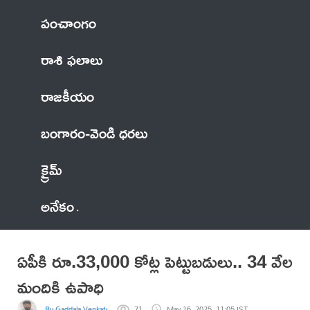
పంచాంగం
రాశి ఫలాలు
రాజకీయం
బంగారం-వెండి ధరలు
క్రైమ్
అనేకం
ఏపీకి రూ.33,000 కోట్ల పెట్టుబడులు.. 34 వేల
మందికి ఉపాధి
By Gaddala VenkateswaraRao
71
May 16, 2025, 11:05 IST