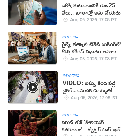
ఒక్కో కుటుంబానికి రూ.25
వేలు.. ఖాతాల్లో జ‌మ చేయ‌నున్న
ప్ర‌భుత్వం..!
Aug 06, 2026, 17:08 IST
తెలంగాణ
రైల్వే తత్కాల్ టికెట్ బుకింగ్‌లో
కొత్త టోకెన్ విధానం అమలు
Aug 06, 2026, 17:08 IST
తెలంగాణ
VIDEO: బస్సు కింద పడ్డ
బైకర్.. యువకుడు మృతి!
Aug 06, 2026, 17:08 IST
తెలంగాణ
వరుణ్ తేజ్ 'కొరియన్
కనకరాజు'.. ట్విట్టర్ టాక్ ఇదే!