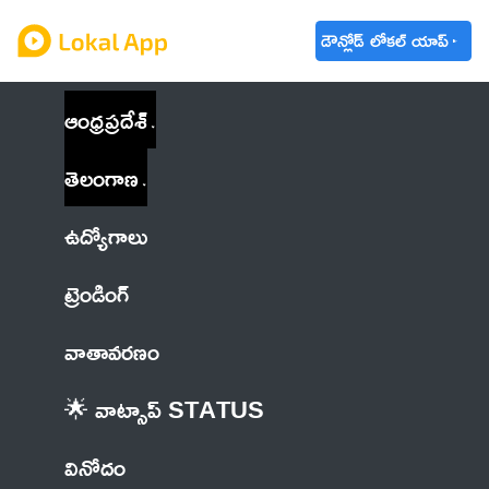
డౌన్లోడ్ లోకల్ యాప్
ఆంధ్రప్రదేశ్
తెలంగాణ
ఉద్యోగాలు
ట్రెండింగ్
వాతావరణం
🌟 వాట్సాప్ STATUS
వినోదం