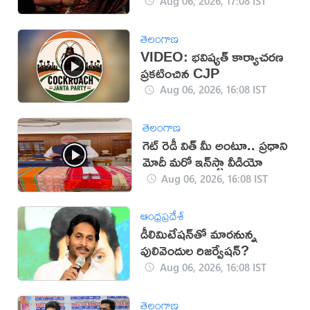
Aug 06, 2026, 17:08 IST
తెలంగాణ
VIDEO: భవిష్యత్ కార్యాచరణ
ప్రకటించిన CJP
Aug 06, 2026, 16:08 IST
తెలంగాణ
గెట్ రెడీ విత్ మీ అంటూ.. ప్రధాని
మోదీ మరో ఇన్‌స్టా వీడియో
Aug 06, 2026, 16:08 IST
ఆంధ్రప్రదేశ్
డీలిమిటేషన్‌తో మారనున్న
పులివెందుల రిజర్వేషన్?
Aug 06, 2026, 16:08 IST
తెలంగాణ