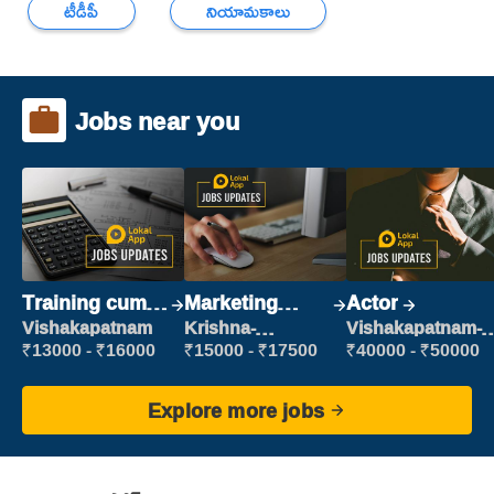
టీడీపీ
నియామకాలు
Jobs near you
Training cum
Marketing
Actor
Placement
Executive
Vishakapatnam
Krishna-
Vishakapatnam-
vijayawada
new
₹13000 - ₹16000
₹15000 - ₹17500
₹40000 - ₹50000
Explore more jobs