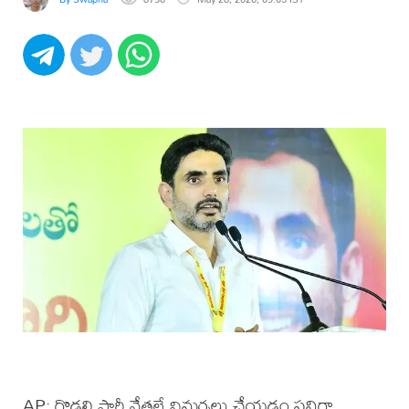
AP: గొడ్డలి పార్టీ నేతలే విమర్శలు చేయడం పనిగా