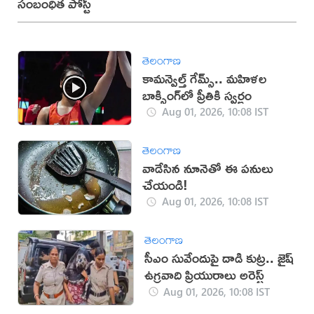
సంబంధిత పోస్ట్
తెలంగాణ
కామన్వెల్త్ గేమ్స్‌.. మహిళల
బాక్సింగ్‌లో ప్రీతికి స్వర్ణం
Aug 01, 2026, 10:08 IST
తెలంగాణ
వాడేసిన నూనెతో ఈ పనులు
చేయండి!
Aug 01, 2026, 10:08 IST
తెలంగాణ
సీఎం సువేందుపై దాడి కుట్ర.. జైష్
ఉగ్రవాది ప్రియురాలు అరెస్ట్
Aug 01, 2026, 10:08 IST