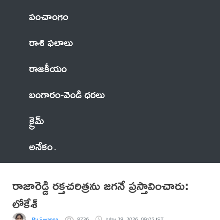
పంచాంగం
రాశి ఫలాలు
రాజకీయం
బంగారం-వెండి ధరలు
క్రైమ్
అనేకం
రాజారెడ్డి రక్తచరిత్రను జగనే ప్రస్తావించారు:
లోకేశ్‌
By Swapna
8736
May 28, 2026, 09:05 IST