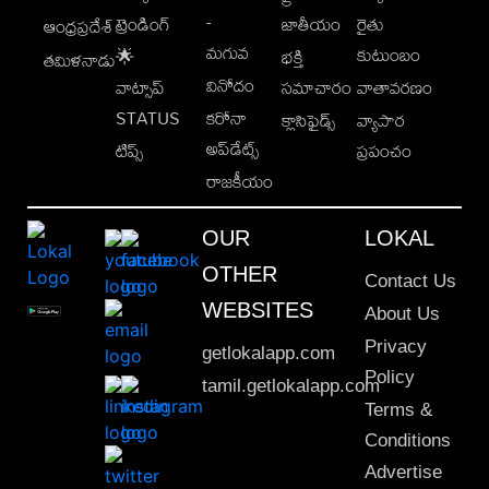
-
ట్రెండింగ్
జాతీయం
రైతు
ఆంధ్రప్రదేశ్
మగువ
కుటుంబం
🌟
భక్తి
తమిళనాడు
వినోదం
వాట్సాప్
సమాచారం
వాతావరణం
STATUS
కరోనా
క్లాసిఫైడ్స్
వ్యాపార
అప్‌డేట్స్
టిప్స్
ప్రపంచం
రాజకీయం
OUR
LOKAL
OTHER
Contact Us
WEBSITES
About Us
Privacy
getlokalapp.com
Policy
tamil.getlokalapp.com
Terms &
Conditions
Advertise