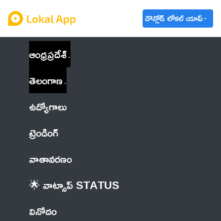
డౌన్లోడ్ లోకల్ యాప్
ఆంధ్రప్రదేశ్
తెలంగాణ
ఉద్యోగాలు
ట్రెండింగ్
వాతావరణం
🌟 వాట్సాప్ STATUS
వినోదం