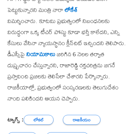
పెట్టుకున్నారని మంత్రి నారా
లోకేశ్
విమర్శించారు. కూటమి ప్రభుత్వంలో నిబంధనలకు
విరుద్ధంగా ఒక్క టీచర్ పోస్టు కూడా భర్తీ కాలేదని, ఎన్ని
కేసులు వేసినా న్యాయస్థానం క్లీన్‌చిట్ ఇచ్చిందని తెలిపారు.
డీఎస్సీపై
నియామకాలు
జరిగిన 6 నెలల తర్వాత
దుష్ప్రచారం చేస్తున్నారని, రాజారెడ్డి రక్తచరిత్రను జగనే
ప్రస్తావించి ప్రజలకు తెలిసేలా చేశారని పేర్కొన్నారు.
రాజకీయాల్లో, ప్రభుత్వంలో సంస్కరణలకు తెలుగుదేశం
నాంది పలికిందని ఆయన చెప్పారు.
ట్యాగ్స్ :
లోకల్
రాజకీయం