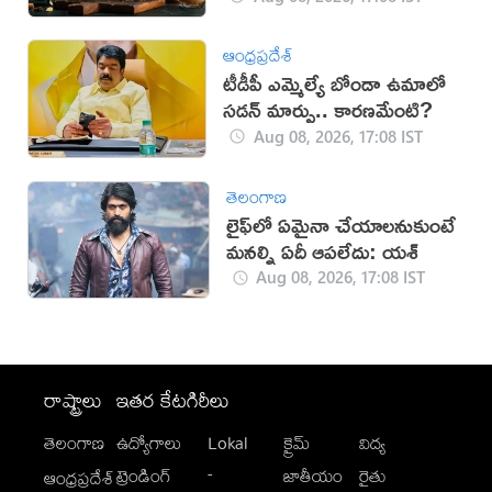
ఆంధ్రప్రదేశ్
టీడీపీ ఎమ్మెల్యే బోండా ఉమాలో
సడన్‌ మార్పు.. కారణమేంటి?
Aug 08, 2026, 17:08 IST
తెలంగాణ
లైఫ్‌లో ఏమైనా చేయాలనుకుంటే
మనల్ని ఏదీ ఆపలేదు: యశ్
Aug 08, 2026, 17:08 IST
రాష్ట్రాలు
ఇతర కేటగిరీలు
తెలంగాణ
ఉద్యోగాలు
Lokal
క్రైమ్
విద్య
-
ట్రెండింగ్
జాతీయం
రైతు
ఆంధ్రప్రదేశ్