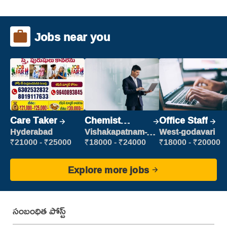
Jobs near you
Care Taker
Chemist
Office Staff
Production
Hyderabad
Vishakapatnam-
West-godavari
new
Executive
₹21000 - ₹25000
₹18000 - ₹24000
₹18000 - ₹20000
Explore more jobs
సంబంధిత పోస్ట్