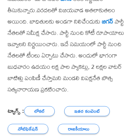
తీసుకున్నారు.వరదలతో విజయవాడ అతలాకుతలం
అయింది. బాధితులకు అండగా నిలిచేందుకు
జగన్
పార్టీ
నేతలతో సమీక్ష చేసారు. పార్టీ నుంచి కోటీ రూపాయాలు
ఇవ్వాలని నిర్ణయించారు. ఇదే సమయంలో పార్టీ నుంచి
నేతలతో టీంలు ఏర్పాటు చేసారు. అందులో భాగంగా
బుధవారం ఉదయం లక్ష పాల ప్యాకెట్లు, 2 లక్షల వాటర్‌
బాటిళ్లు పంపిణీ చేస్తామని మండలి విపక్షనేత బొత్స
సత్యనారాయణ ప్రకటించారు.
ట్యాగ్స్ :
లోకల్
ఇతర కంటెంట్
నోటిఫికేషన్
రాజకీయాలు