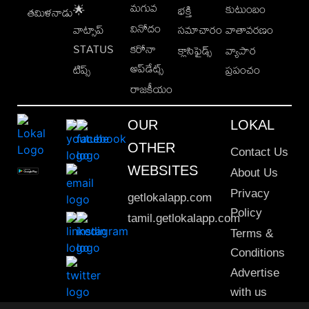
మగువ
కుటుంబం
🌟
భక్తి
తమిళనాడు
వినోదం
వాట్సాప్
సమాచారం
వాతావరణం
STATUS
కరోనా
క్లాసిఫైడ్స్
వ్యాపార
అప్‌డేట్స్
టిప్స్
ప్రపంచం
రాజకీయం
OUR
LOKAL
OTHER
Contact Us
WEBSITES
About Us
Privacy
getlokalapp.com
Policy
tamil.getlokalapp.com
Terms &
Conditions
Advertise
with us