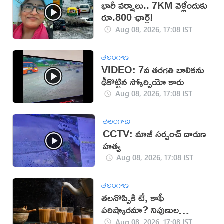
భారీ వర్షాలు.. 7KM వెళ్లేందుకు
రూ.800 ఛార్జ్!
Aug 08, 2026, 17:08 IST
తెలంగాణ
VIDEO: 7వ తరగతి బాలికను
ఢీకొట్టిన స్కోర్పియో కారు
Aug 08, 2026, 17:08 IST
తెలంగాణ
CCTV: మాజీ సర్పంచ్ దారుణ
హత్య
Aug 08, 2026, 17:08 IST
తెలంగాణ
తలనొప్పికి టీ, కాఫీ
పరిష్కారమా? నిపుణుల
సూచనలు ఇవే!
Aug 08, 2026, 17:08 IST