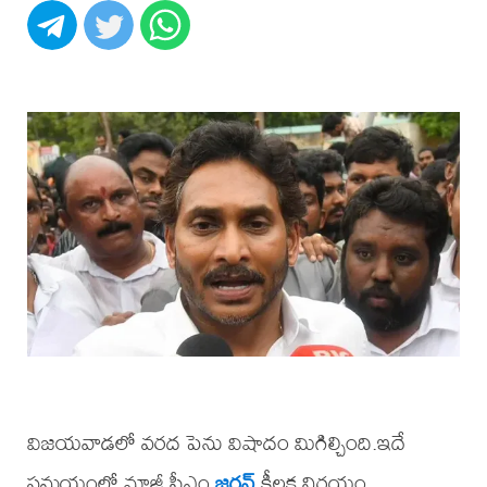
విజయవాడలో వరద పెను విషాదం మిగిల్చింది.ఇదే
సమయంలో మాజీ సీఎం
జగన్
కీలక నిర్ణయం