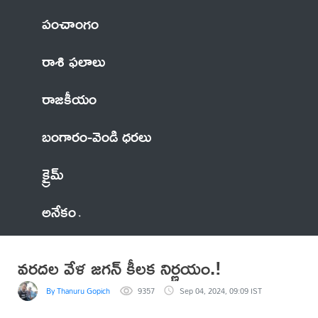
పంచాంగం
రాశి ఫలాలు
రాజకీయం
బంగారం-వెండి ధరలు
క్రైమ్
అనేకం
వరదల వేళ జగన్ కీలక నిర్ణ‌యం.!
By Thanuru Gopichand
9357
Sep 04, 2024, 09:09 IST