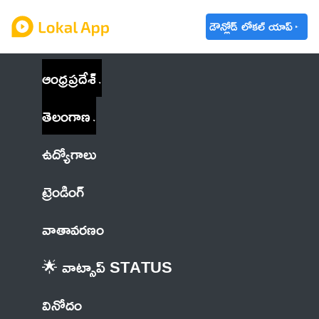
డౌన్లోడ్ లోకల్ యాప్
ఆంధ్రప్రదేశ్
తెలంగాణ
ఉద్యోగాలు
ట్రెండింగ్
వాతావరణం
🌟 వాట్సాప్ STATUS
వినోదం