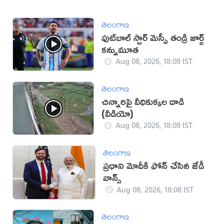
తెలంగాణ
ఫుట్‌బాల్ స్టార్ మెస్సీ తండ్రి జార్జ్
కన్నుమూత
Aug 08, 2026, 18:08 IST
తెలంగాణ
చిన్నారిపై వీధికుక్కల దాడి
(వీడియో)
Aug 08, 2026, 18:08 IST
తెలంగాణ
ప్రధాని మోదీకి ఫోన్ చేసిన జేడీ
వాన్స్
Aug 08, 2026, 18:08 IST
తెలంగాణ