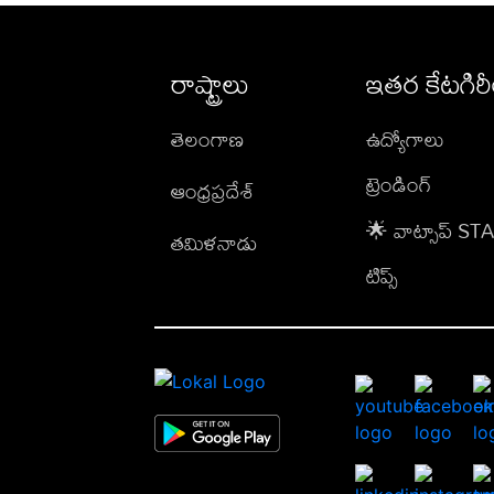
రాష్ట్రాలు
ఇతర కేటగిర
తెలంగాణ
ఉద్యోగాలు
ట్రెండింగ్
ఆంధ్రప్రదేశ్
🌟 వాట్సాప్ S
తమిళనాడు
టిప్స్