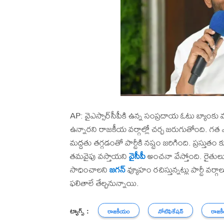
AP: వైఎస్సార్‌సీపీకి ఉన్న సంప్రదాయ ఓటు బ్యాంకు వ
ఉన్నారని రాజకీయ వర్గాల్లో చర్చ జరుగుతోంది. గత ఎన
మద్దతు తగ్గడంతో పార్టీకి నష్టం జరిగింది. ప్రస్తు
తమవైపు వస్తాయని
వైసీపీ
అంచనా వేస్తోంది. రైతుల
సాధించాలని
జగన్
వ్యూహం రచిస్తున్నట్లు పార్టీ
ఫలితాలే తేల్చనున్నాయి.
ట్యాగ్స్ :
రాజకీయం
నోటిఫికేషన్
రాజక