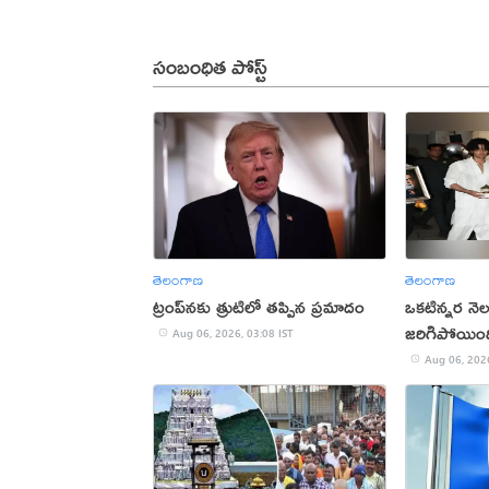
సంబంధిత పోస్ట్
తెలంగాణ
తెలంగాణ
ట్రంప్‌నకు త్రుటిలో తప్పిన ప్రమాదం
ఒకటిన్నర నె
జరిగిపోయింది
Aug 06, 2026, 03:08 IST
కుమారుడు
Aug 06, 2026