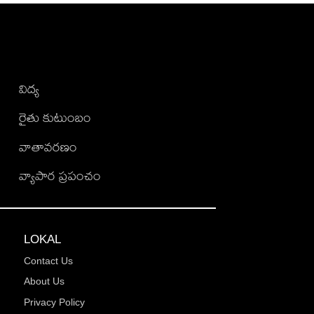
విద్య
రైతు కుటుంబం
వాతావరణం
వ్యాపార ప్రపంచం
LOKAL
Contact Us
About Us
Privacy Policy