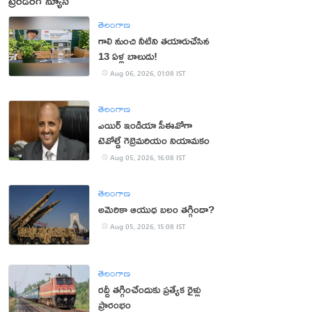
ట్రెండింగ్ న్యూస్
తెలంగాణ
గాలి నుంచి నీటిని తయారుచేసిన
13 ఏళ్ల బాలుడు!
Aug 06, 2026, 01:08 IST
తెలంగాణ
ఎయిర్ ఇండియా సీఈవోగా
టెవోల్డే గెబ్రెమరియం నియామకం
Aug 05, 2026, 16:08 IST
తెలంగాణ
అమెరికా ఆయుధ బలం తగ్గిందా?
Aug 05, 2026, 15:08 IST
తెలంగాణ
రద్దీ తగ్గించేందుకు ప్రత్యేక రైళ్లు
ప్రారంభం