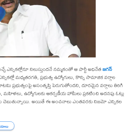
చ్చే ఎన్నికల్లోనూ నిలుస్తుందనే నమ్మకంతో ఆ పార్టీ అధినేత
జగన్
్నికల్లో మధ్యతరగతి, ప్రభుత్వ ఉద్యోగులు, కొన్ని సామాజిక వర్గాల
తం కూటమి ప్రభుత్వంపై అసంతృప్తి పెరుగుతోందని, దూరమైన వర్గాలు తిరిగి
ు, మహిళలు, ఉద్యోగులకు ఆకర్షణీయ హామీలు ప్రకటించి అదనపు ఓట్లు
 వర్గాలు చెబుతున్నాయి. అయితే ఈ అంచనాలు ఎంతవరకు నిజమో ఎన్నికల
ీయాలు