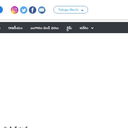
Telugu తెలుగు
ు
రాజకీయం
బంగారం-వెండి ధరలు
క్రైమ్
అనేకం