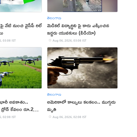
తెలంగాణ
ై నేటి నుంచి వైసీపీ రిలే
మెడికల్ విద్యార్థిని పై కారు ఎక్కించిన
లు
ఇద్దరు యువకులు (వీడియో)
, 03:08 IST
Aug 06, 2026, 03:08 IST
తెలంగాణ
 భారీ అవకాశం..
అమెరికాలో కాల్పులు కలకలం.. ముగ్గురు
డ్రోన్ కేవలం రూ.2
మృతి
, 02:08 IST
Aug 06, 2026, 02:08 IST