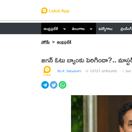
ఆంధ్రప్రదేశ్
తెలంగాణ
ఉద్యోగాలు
ట్రెండింగ్
హోమ్
ఆంధ్రప్రదేశ్
జగన్‌ ఓటు బ్యాంకు పెరిగిందా?.. మాస్టర్‌
By K. Satyaveni
12727
చూసినవారు
Jun 