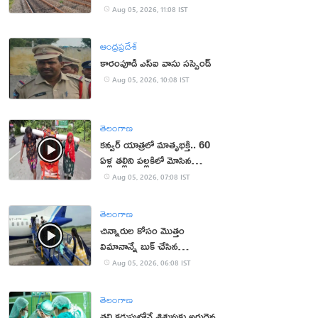
Aug 05, 2026, 11:08 IST
ఆంధ్రప్రదేశ్
కారంపూడి ఎస్ఐ వాసు స‌స్పెండ్‌
Aug 05, 2026, 10:08 IST
తెలంగాణ
కన్వర్ యాత్రలో మాతృభక్తి.. 60
ఏళ్ల తల్లిని పల్లకిలో మోసిన
కొడుకు, కోడలు!
Aug 05, 2026, 07:08 IST
తెలంగాణ
చిన్నారుల కోసం మొత్తం
విమానాన్నే బుక్ చేసిన
యూట్యూబర్
Aug 05, 2026, 06:08 IST
తెలంగాణ
తల్లి కడుపులోనే శిశువుకు అరుదైన