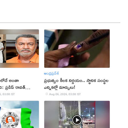
ఆంధ్రప్రదేశ్
లలోనే అంతా
ప్రభుత్వం కీలక నిర్ణయం.. స్థానిక సంస్థల
: ప్రదీప్ రావత్
ఎన్నికల్లో మార్పులు!
, 03:08 IST
Aug 06, 2026, 03:08 IST