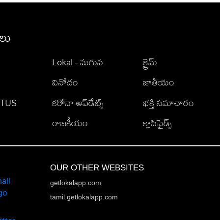
ీలు
Lokal - మగువ
క్రైమ్
వినోదం
జాతీయం
TATUS
కరోనా అప్‌డేట్స్
భక్తి సమాచారం
రాజకీయం
క్లాసిఫైడ్స్
OUR OTHER WEBSITES
getlokalapp.com
tamil.getlokalapp.com