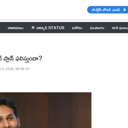
డౌన్లోడ్ లోకల్ యాప్
వాతావరణం
🌟 వాట్సాప్ STATUS
వినోదం
పంచాంగం
రాశి ఫలాల
 ప్లాన్ ఫలిస్తుందా?
13, 2026, 06:06 IST