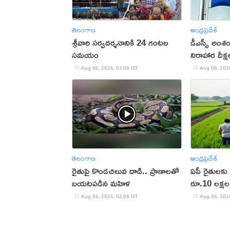
తెలంగాణ
ఆంధ్రప్రదేశ్
శ్రీవారి సర్వదర్శనానికి 24 గంటల
డీఎస్సీ అంశంప
సమయం
నిరాహార దీక్ష
Aug 06, 2026, 03:08 IST
Aug 06, 2026
తెలంగాణ
ఆంధ్రప్రదేశ్
రైతుపై కొండచిలువ దాడి.. ప్రాణాలతో
ఏపీ రైతులకు
బయటపడిన మహిళ
రూ.10 లక్షల 
లక్షలకే!
Aug 06, 2026, 02:08 IST
Aug 06, 2026