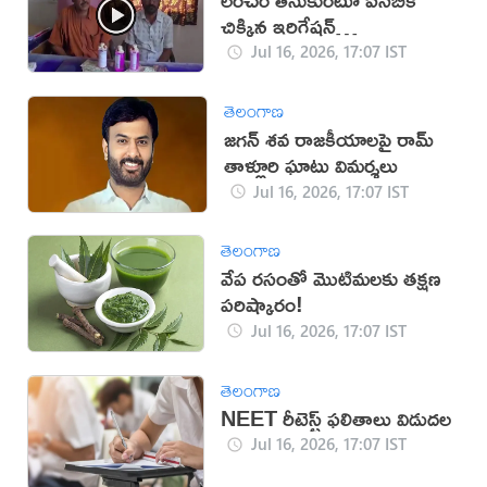
చిక్కిన ఇరిగేషన్
అధికారులు(వీడియో)
Jul 16, 2026, 17:07 IST
తెలంగాణ
జగన్ శవ రాజకీయాలపై రామ్
తాళ్లూరి ఘాటు విమర్శలు
Jul 16, 2026, 17:07 IST
తెలంగాణ
వేప రసంతో మొటిమలకు తక్షణ
పరిష్కారం!
Jul 16, 2026, 17:07 IST
తెలంగాణ
NEET రీటెస్ట్ ఫలితాలు విడుదల
Jul 16, 2026, 17:07 IST