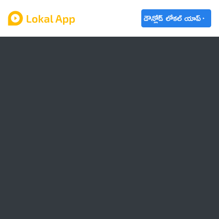
డౌన్లోడ్ లోకల్ యాప్
ఆంధ్రప్రదేశ్
తెలంగాణ
ఉద్యోగాలు
ట్రెండింగ్
వాతావరణం
బడ్జెట్ 2023-24
🌟 వాట్సాప్ STATUS