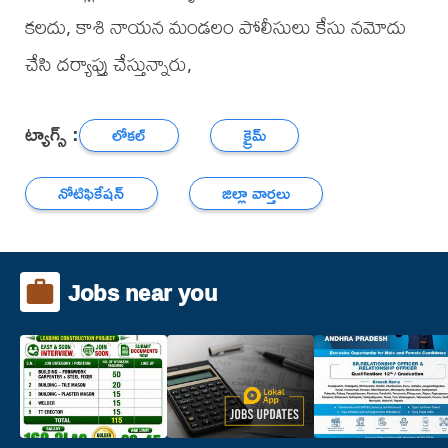
కలదు, కాశి నాయన మండలం పోలీసులు కేసు నమోదు
చేసి దర్యాప్తు చేస్తున్నారు,
ట్యాగ్స్ :
లోకల్
క్రైమ్
నోటిఫికేషన్
జిల్లా వార్తలు
Jobs near you