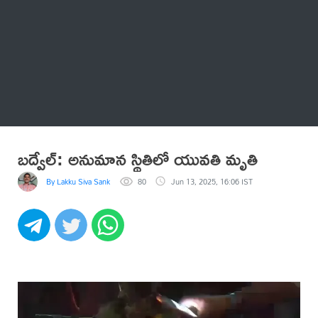
Thatstelugu
బిగ్ బాస్
అనేకం
బద్వేల్: అనుమాన స్థితిలో యువతి మృతి
By Lakku Siva Sankar Reddy
80
Jun 13, 2025, 16:06 IST