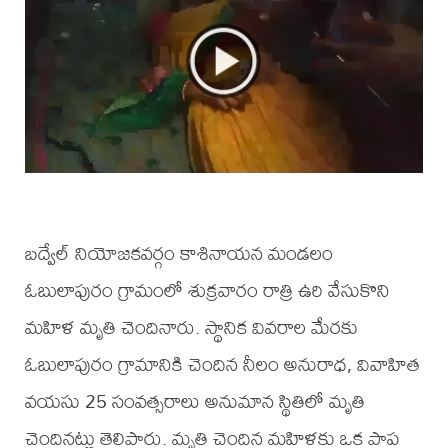
బద్వేల్ నియోజకవర్గం కాశినాయన మండలం
ఓబులాపురం గ్రామంలో శుక్రవారం రాత్రి ఉరి వేసుకొని
మహిళ మృతి చెందినారు. స్థానిక వివరాల మేరకు
ఓబులాపురం గ్రామానికి చెందిన నీలం అనురాధ, వివాహిత
వయసు 25 సంవత్సరాలు అనుమాన స్థితిలో మృతి
చెందినట్లు తెలిపారు. మృతి చెందిన మహిళకు ఒక పాప