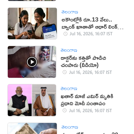
తెలంగాణ
అకౌంట్లోకి రూ.13 వేలు..
బ్యాంక్ ఖాతాతో ఆధార్ లింక్
తప్పనిసరి!
Jul 16, 2026, 16:07 IST
తెలంగాణ
డాక్టర్‌ను కత్తితో పొడిచి
చంపారు (వీడియో)
Jul 16, 2026, 16:07 IST
తెలంగాణ
ఖతార్ మాజీ ఎమిర్ మృతికి
ప్రధాని మోదీ సంతాపం
Jul 16, 2026, 16:07 IST
తెలంగాణ