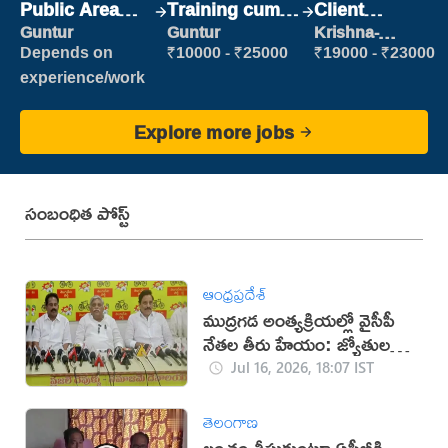
Public Area
Training cum
Client
Cleaner
Placement
Relationship
Guntur
Guntur
Krishna-
vijayawada
Executive
Depends on
₹10000 - ₹25000
₹19000 - ₹23000
experience/work
Explore more jobs
సంబంధిత పోస్ట్
ఆంధ్రప్రదేశ్
ముద్రగడ అంత్యక్రియల్లో వైసీపీ
నేతల తీరు హేయం: జ్యోతుల
నెహ్రూ
Jul 16, 2026, 18:07 IST
తెలంగాణ
లంచం తీసుకుంటూ ఏసీబీకి