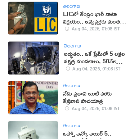
తెలంగాణ
LICలో కేంద్రం భారీ వాటా
విక్రయం.. ఇన్వెస్టర్లకు మంచి
ఛాన్స్
Aug 04, 2026, 01:08 IST
తెలంగాణ
అద్భుతం.. ఒకే ఫ్రేమ్‌లో 5 లక్షల
నక్షత్ర మండలాలు, 50వేల
నక్షత్రాలు
Aug 04, 2026, 01:08 IST
తెలంగాణ
నేడు ప్రధాని ఇంటి వరకు
కేజ్రీవాల్‌ పాదయాత్ర
Aug 04, 2026, 01:08 IST
తెలంగాణ
ఒప్పో ఎన్కో ఎయిర్ 5..