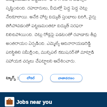
సృష్టించింది. రహదారులు, వీధుల్లో పెద్ద పెద్ద చెట్లు
నేలకూలాయి. అనేక చోట్ల విద్యుత్ స్తంభాలు విరిగి, వైర్లు
తెగిపోవడంతో పట్టణమంతటా విద్యుత్ సరఫరా
నిలిచిపోయింది. చెట్లు రోడ్లపై పడటంతో రవాణాకు తీవ్ర
అంతరాయం ఏర్పడింది. ఎమ్మెల్యే ఆదినారాయణరెడ్డి
పరిస్థితిని సమీక్షించి, మున్సిపల్ కమిషనర్‌తో మాట్లాడి
సహాయక చర్యలు చేపట్టాలని ఆదేశించారు.
ట్యాగ్స్ :
లోకల్
వాతావరణం
Jobs near you