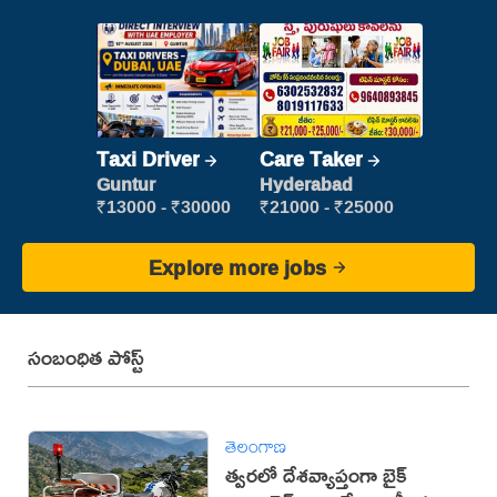
Taxi Driver
Care Taker
Guntur
Hyderabad
₹13000 - ₹30000
₹21000 - ₹25000
Explore more jobs
సంబంధిత పోస్ట్
తెలంగాణ
త్వరలో దేశవ్యాప్తంగా బైక్