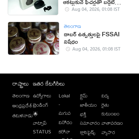
ఆకట్టుకునే ఫీచర్లతో బడ్జెట్
ఇయర్‌బడ్స్
Aug 04, 2026, 01:08 IST
తెలంగాణ
డాబర్ ఉత్పత్తులపై FSSAI
నిషేధం
Aug 04, 2026, 01:08 IST
రాష్ట్రాలు
ఇతర కేటగిరీలు
తెలంగాణ
ఉద్యోగాలు
Lokal
క్రైమ్
విద్య
-
ట్రెండింగ్
జాతీయం
రైతు
ఆంధ్రప్రదేశ్
మగువ
కుటుంబం
🌟
భక్తి
తమిళనాడు
వినోదం
వాట్సాప్
సమాచారం
వాతావరణం
STATUS
కరోనా
క్లాసిఫైడ్స్
వ్యాపార