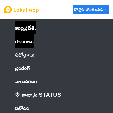
డౌన్లోడ్ లోకల్ యాప్
ఆంధ్రప్రదేశ్
తెలంగాణ
ఉద్యోగాలు
ట్రెండింగ్
వాతావరణం
🌟 వాట్సాప్ STATUS
వినోదం