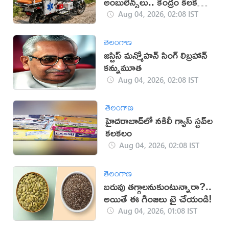
అంబులెన్స్‌లు.. కేంద్రం కీలక
నిర్ణయం!
Aug 04, 2026, 02:08 IST
తెలంగాణ
జస్టిస్ మన్మోహన్ సింగ్ లిబ్రహాన్
కన్నుమూత
Aug 04, 2026, 02:08 IST
తెలంగాణ
హైదరాబాద్‌లో నకిలీ గ్యాస్ స్టవ్‌ల
కలకలం
Aug 04, 2026, 02:08 IST
తెలంగాణ
బరువు తగ్గాలనుకుంటున్నారా?..
అయితే ఈ గింజలు ట్రై చేయండి!
Aug 04, 2026, 01:08 IST