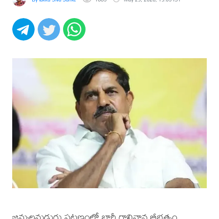
జమ్మలమడుగు పట్టణంలో భారీ గాలివాన బీభత్సం