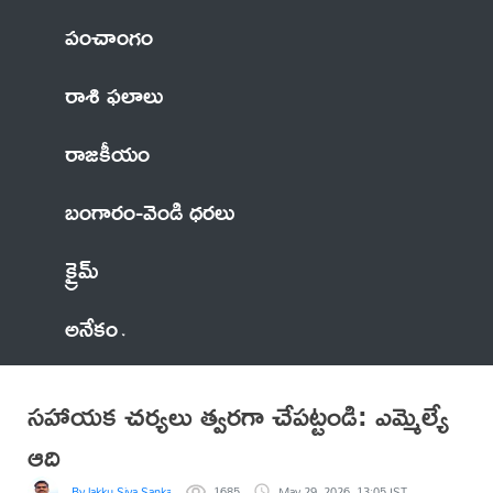
పంచాంగం
రాశి ఫలాలు
రాజకీయం
బంగారం-వెండి ధరలు
క్రైమ్
అనేకం
సహాయక చర్యలు త్వరగా చేపట్టండి: ఎమ్మెల్యే
ఆది
By lakku Siva Sankar Reddy
1685
May 29, 2026, 13:05 IST