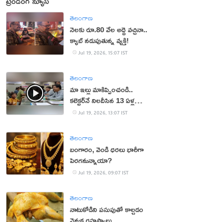
ట్రెండింగ్ న్యూస్
తెలంగాణ
నెలకు రూ.80 వేల అద్దె వచ్చినా..
క్యాబ్ నడుపుతున్న వ్యక్తి!
Jul 19, 2026, 15:07 IST
తెలంగాణ
మా ఇల్లు మాకిప్పించండి..
కలెక్టర్‌నే నిలదీసిన 13 ఏళ్ల
బాలుడు!
Jul 19, 2026, 13:07 IST
తెలంగాణ
బంగారం, వెండి ధరలు భారీగా
పెరగనున్నాయా?
Jul 19, 2026, 09:07 IST
తెలంగాణ
నాటుకోడిని పసుపుతో కాల్చడం
వెనుక రహస్యాలు