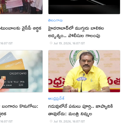
తెలంగాణ
టుంబాలకు వైసీపీ ఆర్థిక
హైదరాబాద్‌లో ముగ్గురు బాలికల
అదృశ్యం.. పోలీసుల గాలంపు
 16:07 IST
Jul 19, 2026, 16:07 IST
ఆంధ్రప్రదేశ్
డుతో బంగారం కొనుగోలు:
గడువులోనే పనులు పూర్తి.. జాప్యానికి
చరిక
తావులేదు: మంత్రి నిమ్మల
 16:07 IST
Jul 19, 2026, 16:07 IST