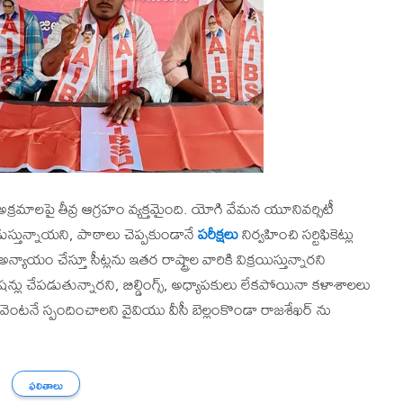
మాలపై తీవ్ర ఆగ్రహం వ్యక్తమైంది. యోగి వేమన యూనివర్సిటీ
్తున్నాయని, పాఠాలు చెప్పకుండానే
పరీక్షలు
నిర్వహించి సర్టిఫికెట్లు
 అన్యాయం చేస్తూ సీట్లను ఇతర రాష్ట్రాల వారికి విక్రయిస్తున్నారని
ిషన్లు చేపడుతున్నారని, బిల్డింగ్స్, అధ్యాపకులు లేకపోయినా కళాశాలలు
టనే స్పందించాలని వైవియు వీసీ బెల్లంకొండా రాజశేఖర్ ను
ఫలితాలు