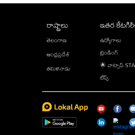
రాష్ట్రాలు
ఇతర కేటగిర
తెలంగాణ
ఉద్యోగాలు
ట్రెండింగ్
ఆంధ్రప్రదేశ్
🌟 వాట్సాప్ S
తమిళనాడు
టిప్స్