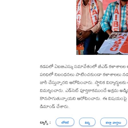
కడపలో ఏఐబిఎస్యు సమావేశంలో బీఎడ్ కళాశాలల అక్ర
పరిధిలో నిబంధనలు పాటించకుండా కళాశాలలు నడుస
జారీ చేస్తున్నారని ఆరోపించారు. స్థానిక విద్యార్థులకు
విమర్శించారు. ఎడ్‌సెట్ పూర్తికాకముందే అక్రమ అడ్మ
కొనసాగుతున్నాయని ఆరోపించారు. ఈ విషయంపై వెం
డిమాండ్ చేశారు.
ట్యాగ్స్ :
లోకల్
విద్య
జిల్లా వార్తలు