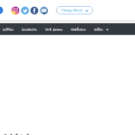
Telugu తెలుగు
వినోదం
పంచాంగం
రాశి ఫలాలు
రాజకీయం
అనేకం