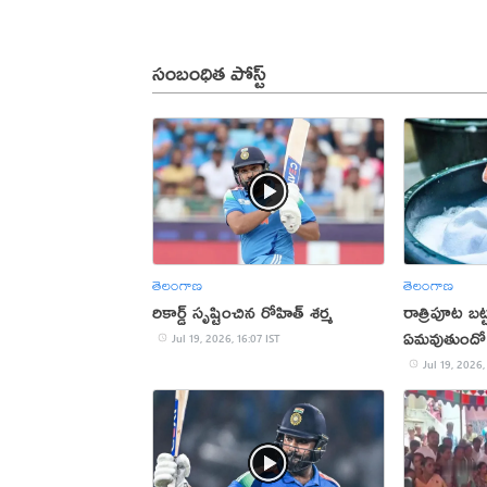
సంబంధిత పోస్ట్
తెలంగాణ
తెలంగాణ
రికార్డ్ సృష్టించిన రోహిత్ శర్మ
రాత్రిపూట బట్
ఏమవుతుందో
Jul 19, 2026, 16:07 IST
Jul 19, 2026,