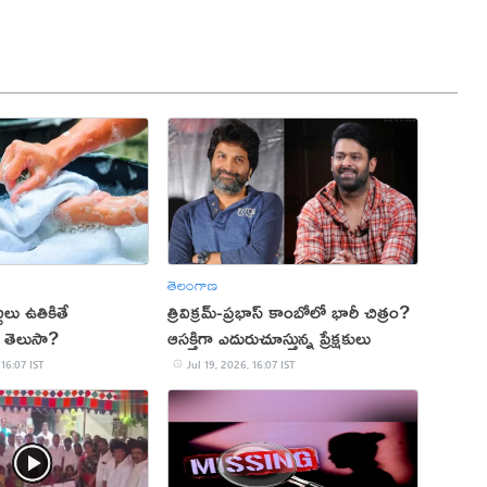
తెలంగాణ
టలు ఉతికితే
త్రివిక్రమ్-ప్రభాస్ కాంబోలో భారీ చిత్రం?
 తెలుసా?
ఆసక్తిగా ఎదురుచూస్తున్న ప్రేక్షకులు
 16:07 IST
Jul 19, 2026, 16:07 IST