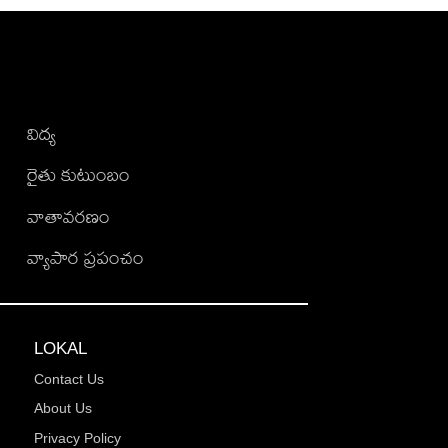
విద్య
రైతు కుటుంబం
వాతావరణం
వ్యాపార ప్రపంచం
LOKAL
Contact Us
About Us
Privacy Policy