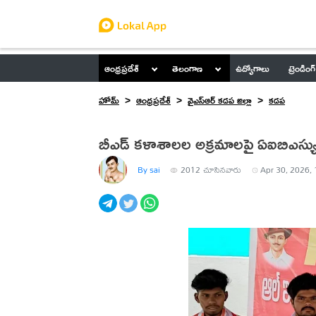
ఆంధ్రప్రదేశ్
తెలంగాణ
ఉద్యోగాలు
ట్రెండింగ్
హోమ్
ఆంధ్రప్రదేశ్
వైఎస్ఆర్ కడప జిల్లా
కడప
బీఎడ్ కళాశాలల అక్రమాలపై ఏఐబిఎస్య
By sai
2012
చూసినవారు
Apr 30, 2026, 