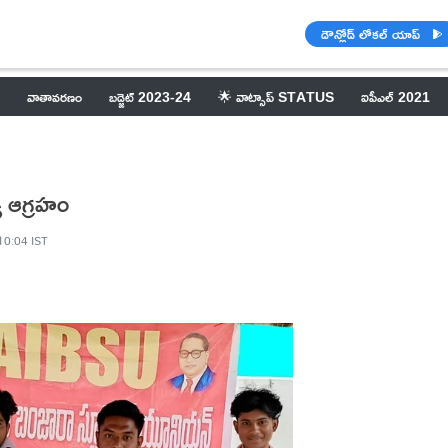
డౌన్లోడ్ లోకల్ యాప్
వాతావరణం
బడ్జెట్ 2023-24
🌟 వాట్సాప్ STATUS
ఐపీఎల్ 2021
ు ఆగ్రహం
10:04 IST