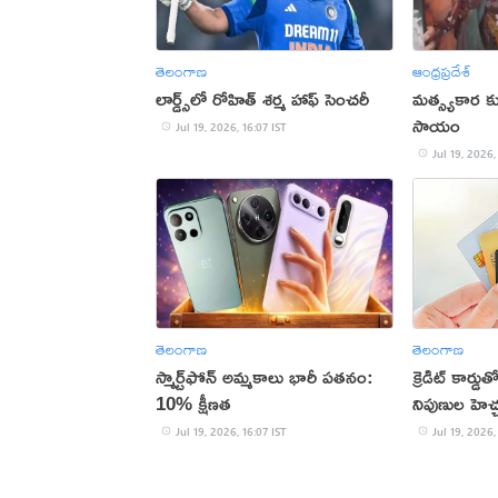
తెలంగాణ
ఆంధ్రప్రదేశ్
లార్డ్స్‌లో రోహిత్ శర్మ హాఫ్ సెంచరీ
మత్స్యకార కు
సాయం
Jul 19, 2026, 16:07 IST
Jul 19, 2026,
తెలంగాణ
తెలంగాణ
స్మార్ట్‌ఫోన్ అమ్మకాలు భారీ పతనం:
క్రెడిట్ కార్
10% క్షీణత
నిపుణుల హెచ్
Jul 19, 2026, 16:07 IST
Jul 19, 2026,