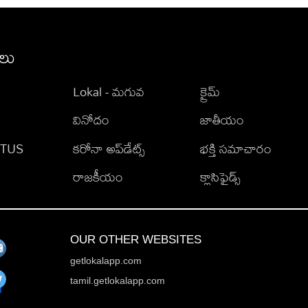
ీలు
Lokal - మగువ
క్రైమ్
వినోదం
జాతీయం
TATUS
కరోనా అప్‌డేట్స్
భక్తి సమాచారం
రాజకీయం
క్లాసిఫైడ్స్
OUR OTHER WEBSITES
getlokalapp.com
tamil.getlokalapp.com