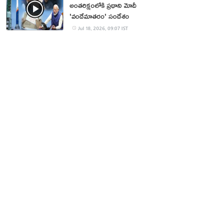
అంతరిక్షంలోకి ప్రధాని మోదీ
'వందేమాతరం' సందేశం
Jul 18, 2026, 09:07 IST