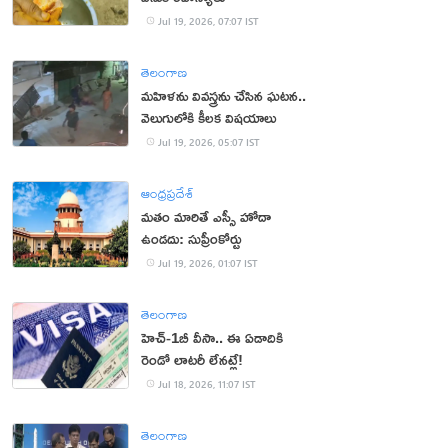
Jul 19, 2026, 07:07 IST
తెలంగాణ
మహిళను వివస్త్రను చేసిన ఘటన..
వెలుగులోకి కీలక విషయాలు
Jul 19, 2026, 05:07 IST
ఆంధ్రప్రదేశ్
మతం మారితే ఎస్సీ హోదా
ఉండదు: సుప్రీంకోర్టు
Jul 19, 2026, 01:07 IST
తెలంగాణ
హెచ్‌-1బీ వీసా.. ఈ ఏడాదికి
రెండో లాటరీ లేనట్లే!
Jul 18, 2026, 11:07 IST
తెలంగాణ