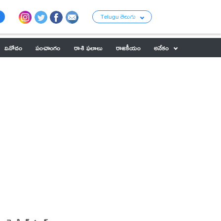
Telugu తెలుగు
వినోదం
పంచాంగం
రాశి ఫలాలు
రాజకీయం
అనేకం