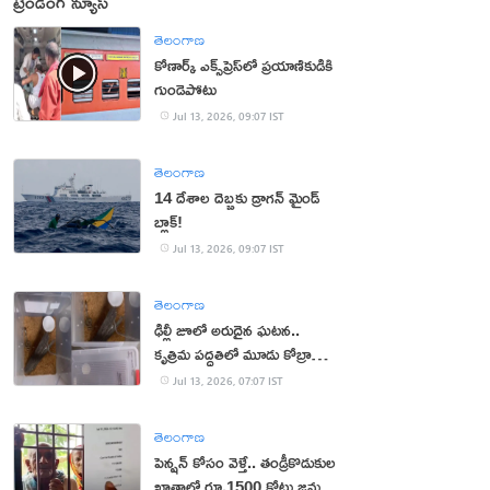
ట్రెండింగ్ న్యూస్
తెలంగాణ
కోణార్క్ ఎక్స్‌ప్రెస్‌లో ప్రయాణికుడికి
గుండెపోటు
Jul 13, 2026, 09:07 IST
తెలంగాణ
14 దేశాల దెబ్బకు డ్రాగన్ మైండ్
బ్లాక్!
Jul 13, 2026, 09:07 IST
తెలంగాణ
ఢిల్లీ జూలో అరుదైన ఘటన..
కృత్రిమ పద్ధతిలో మూడు కోబ్రా
పిల్లల జననం
Jul 13, 2026, 07:07 IST
తెలంగాణ
పెన్షన్‌ కోసం వెళ్తే.. తండ్రీకొడుకుల
ఖాతాలో రూ.1500 కోట్లు జమ