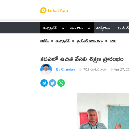
ఆంధ్రప్రదేశ్
తెలంగాణ
ఉద్యోగాలు
ట్రెండింగ్
హోమ్
ఆంధ్రప్రదేశ్
వైఎస్ఆర్ కడప జిల్లా
కడప
కడపలో ఉచిత వేసవి శిక్షణ ప్రారంభం
By Chandan
702
చూసినవారు
Apr 27, 2