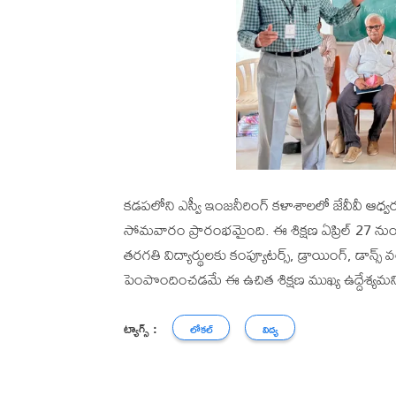
కడపలోని ఎస్వీ ఇంజనీరింగ్ కళాశాలలో జేవీవీ ఆధ్వ
సోమవారం ప్రారంభమైంది. ఈ శిక్షణ ఏప్రిల్ 27 న
తరగతి విద్యార్థులకు కంప్యూటర్స్, డ్రాయింగ్, డాన్స్
పెంపొందించడమే ఈ ఉచిత శిక్షణ ముఖ్య ఉద్దేశ్యమని 
ట్యాగ్స్ :
లోకల్
విద్య