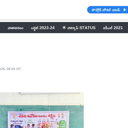
డౌన్లోడ్ లోకల్ యాప్
వాతావరణం
బడ్జెట్ 2023-24
🌟 వాట్సాప్ STATUS
ఐపీఎల్ 2021
026, 06:04 IST