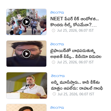
తెలంగాణ
NEET పేపర్ లీక్ ఆందోళన..
కొందరు రీల్స్ కోసమేనా?
(వీడియో)
Jul 25, 2026, 06:07 IST
తెలంగాణ
టైఫాయిడ్‌తో బాధపడుతున్న
అభిజిత్‌ దీప్కే.. వీడియో విడుదల
Jul 25, 2026, 06:07 IST
తెలంగాణ
అన్నీ మూసేస్తారు.. కానీ లీక్‌ను
మాత్రం ఆపలేరు: రాహుల్‌ గాంధీ
Jul 25, 2026, 06:07 IST
తెలంగాణ