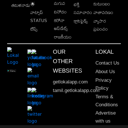
మగువ
కుటుంబం
🌟
భక్తి
తమిళనాడు
వినోదం
వాట్సాప్
సమాచారం
వాతావరణం
STATUS
కరోనా
క్లాసిఫైడ్స్
వ్యాపార
అప్‌డేట్స్
టిప్స్
ప్రపంచం
రాజకీయం
OUR
LOKAL
OTHER
Contact Us
WEBSITES
About Us
Privacy
getlokalapp.com
Policy
tamil.getlokalapp.com
Terms &
Conditions
Advertise
with us