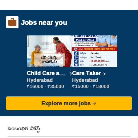
Jobs near you
Child Care and
Care Taker
Patient care
Hyderabad
Hyderabad
₹16000 - ₹35000
₹15000 - ₹18000
Explore more jobs
సంబంధిత పోస్ట్