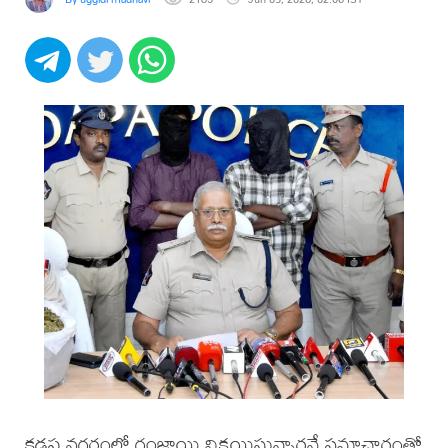
కడప నగరంలో గంజాయి విక్రయిస్తున్నారనే సమాచారంతో