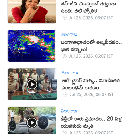
జెన్‌-జీని చూస్తుంటే గర్వంగా
ఉంది: నటి జ్యోతిక
Jul 25, 2026, 06:07 IST
తెలంగాణ
బంగాళాఖాతంలో అల్పపీడనం..
భారీ వర్షాలు!
Jul 25, 2026, 06:07 IST
తెలంగాణ
ఆటో డ్రైవర్ హత్య.. వివాహేతర
సంబంధమే కారణం
Jul 25, 2026, 06:07 IST
తెలంగాణ
ఢిల్లీలో కారు ప్రమాదం.. 20 ఏళ్ల
యువకుడు మృతి
Jul 25, 2026, 06:07 IST