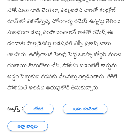
పోలీసులు దాడి చేయగా, పట్టుబడిన వారిలో కంట్రోల్
రూమ్‌లో పనిచేస్తున్న హోంగార్డు రమేష్ ఉన్నట్లు తేలింది.
సులభంగా డబ్బు సంపాదించాలనే ఆశతో రమేష్ ఈ
దందాకు పాల్పడినట్లు అడిషనల్ ఎస్పీ ప్రకాష్ బాబు
తెలిపారు. ఉద్యోగానికి సెలవు పెట్టి ఒరిస్సా బోర్డర్ నుంచి
గంజాయి కొనుగోలు చేసి, పోలీసు ఐడెంటిటీ కార్డును
అడ్డం పెట్టుకుని కడపకు చేర్చినట్లు వెల్లడించారు. తోటి
పోలీసులే అతడిని అదుపులోకి తీసుకున్నారు.
ట్యాగ్స్ :
లోకల్
ఇతర కంటెంట్
జిల్లా వార్తలు