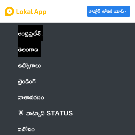
డౌన్లోడ్ లోకల్ యాప్
ఆంధ్రప్రదేశ్
తెలంగాణ
ఉద్యోగాలు
ట్రెండింగ్
వాతావరణం
🌟 వాట్సాప్ STATUS
వినోదం