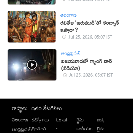
తెలంగాణ
రవితేజ 'ఇరుముడి'తో కంబ్యాక్
ఇస్తాడా?
Jul 25, 2026, 05:07 IST
ఆంధ్రప్రదేశ్
విజయవాడలో గ్యాంగ్ వార్
(వీడియో)
Jul 25, 2026, 05:07 IST
రాష్ట్రాలు
ఇతర కేటగిరీలు
తెలంగాణ
ఉద్యోగాలు
Lokal
క్రైమ్
విద్య
-
ట్రెండింగ్
జాతీయం
రైతు
ఆంధ్రప్రదేశ్