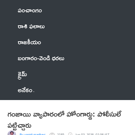
పంచాంగం
రాశి ఫలాలు
రాజకీయం
బంగారం-వెండి ధరలు
క్రైమ్
అనేకం
గంజాయి వ్యాపారంలో హోంగార్డు: పోలీసులే
పట్టిచ్చారు
By uggidi madhavi
2185
Jun 03, 2026, 02:06 IST