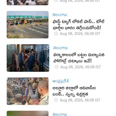
అరెస్ట్ (వీడియో)
Aug 08, 2026, 06:08 IST
తెలంగాణ
ఫాస్ట్ ట్యాగ్ లోకల్ పాస్.. టోల్
ఛార్జీల భారం తగ్గించుకోండి!
Aug 08, 2026, 06:08 IST
తెలంగాణ
వర్షాకాలంలో బట్టల దుర్వాసన
పోగొట్టే చిట్కాలు ఇవే!
Aug 08, 2026, 06:08 IST
ఆంధ్రప్రదేశ్
అల్లూరి జిల్లాలో ఆదివాసీల
బంద్.. స్వల్ప ఉద్రిక్తత
Aug 08, 2026, 06:08 IST
తెలంగాణ