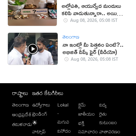
అల్లోపతి, ఆయుర్వేద మందులు
కలిపి వాడుతున్నారా.. అయితే
జాగ్రత్త!
Aug 08, 2026, 05:08 IST
తెలంగాణ
నా ఇంట్లో మీ పెత్తనం ఏంటి?..
అభిజిత్‌ దీప్కే ఫైర్‌ (వీడియో)
Aug 08, 2026, 05:08 IST
రాష్ట్రాలు
ఇతర కేటగిరీలు
తెలంగాణ
ఉద్యోగాలు
Lokal
క్రైమ్
విద్య
-
ట్రెండింగ్
జాతీయం
రైతు
ఆంధ్రప్రదేశ్
మగువ
కుటుంబం
🌟
భక్తి
తమిళనాడు
వినోదం
వాట్సాప్
సమాచారం
వాతావరణం