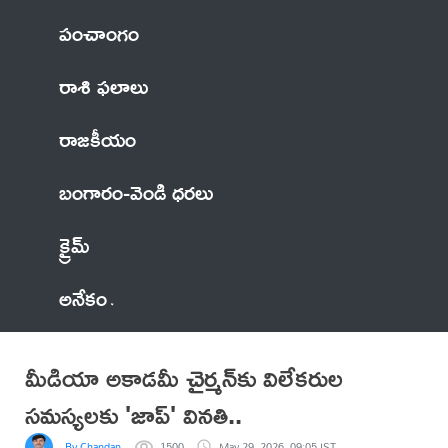
పంచాంగం
రాశి ఫలాలు
రాజకీయం
బంగారం-వెండి ధరలు
క్రైమ్
అనేకం
మీడియా అకాడమీ చైర్మన్‌కు విలేకరుల
సమస్యలకు 'జాప్' వినతి..
By Chandan
1500
May 29, 2026, 09:05 IST