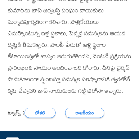
కుమార్‌ను జాప్ జర్నలిస్ట్ సంఘం నాయకులు
మర్యాదపూర్వకంగా కలిశారు. పాత్రికేయులు
ఎదుర్కొంటున్న ఇళ్ల స్థలాలు, పెన్షన్ల సమస్యలను ఆయన
దృష్టికి తీసుకెళ్లారు. పాలసీ పేరుతో ఇళ్ల స్థలాల
కేటాయింపులో జాప్యం జరుగుతోందని, వెంటనే ప్రక్రియను
ప్రారంభించి సాయం అందించాలని కోరారు. దీనిపై చైర్మన్
సానుకూలంగా స్పందిస్తూ సమస్యల పరిష్కారానికి త్వరలోనే
కృషి చేస్తానని జాప్ నాయకులకు గట్టి భరోసా ఇచ్చారు.
ట్యాగ్స్ :
లోకల్
రాజకీయం