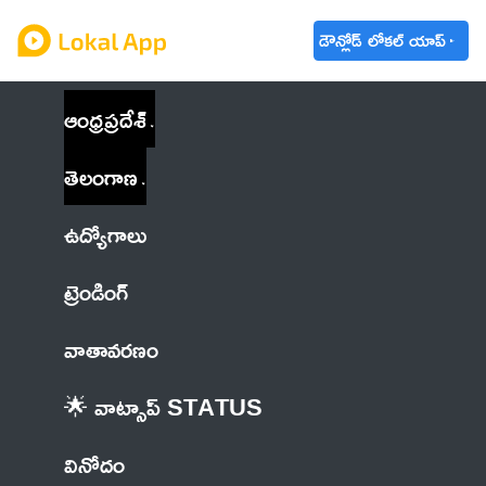
డౌన్లోడ్ లోకల్ యాప్
ఆంధ్రప్రదేశ్
తెలంగాణ
ఉద్యోగాలు
ట్రెండింగ్
వాతావరణం
🌟 వాట్సాప్ STATUS
వినోదం