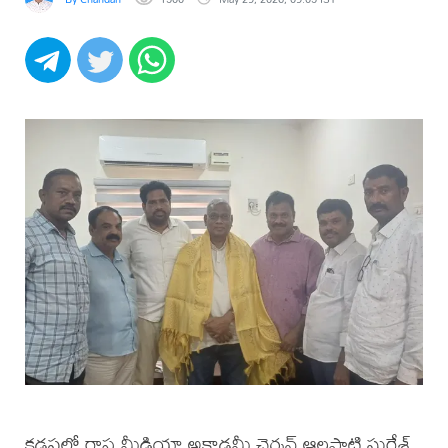
కడపలో రాష్ట్ర మీడియా అకాడమీ చైర్మన్ ఆలపాటి సురేశ్