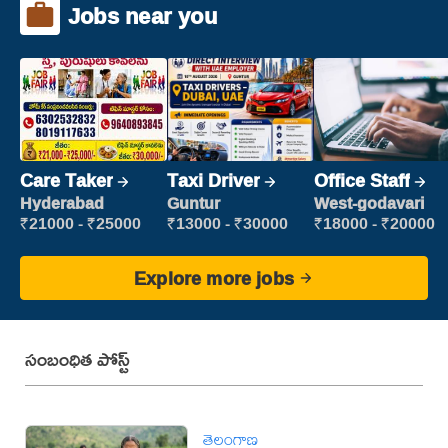
Jobs near you
Care Taker
Taxi Driver
Office Staff
Hyderabad
Guntur
West-godavari
₹21000 - ₹25000
₹13000 - ₹30000
₹18000 - ₹20000
Explore more jobs
సంబంధిత పోస్ట్
తెలంగాణ