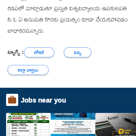
కడపలో మాట్లాడుతూ ప్రస్తుత విశ్వవిద్యాలయ ఉపకులపతి
సి ఓ ఏ అనుమతి కొరకు ప్రయత్నం కూడా చేయకపోవడం
బాధాకరమన్నారు.
ట్యాగ్స్ :
లోకల్
విద్య
జిల్లా వార్తలు
Jobs near you