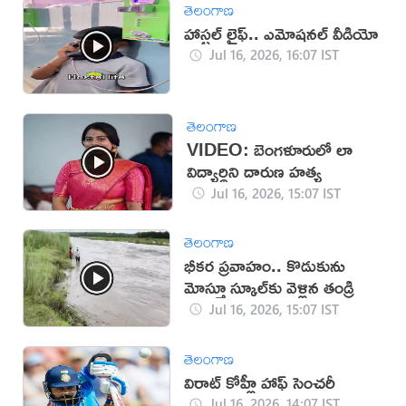
తెలంగాణ
హాస్టల్ లైఫ్.. ఎమోషనల్ వీడియో
Jul 16, 2026, 16:07 IST
తెలంగాణ
VIDEO: బెంగళూరులో లా
విద్యార్థిని దారుణ హత్య
Jul 16, 2026, 15:07 IST
తెలంగాణ
భీకర ప్రవాహం.. కొడుకును
మోస్తూ స్కూల్‌కు వెళ్లిన తండ్రి
Jul 16, 2026, 15:07 IST
తెలంగాణ
విరాట్ కోహ్లీ హాఫ్ సెంచరీ
Jul 16, 2026, 14:07 IST