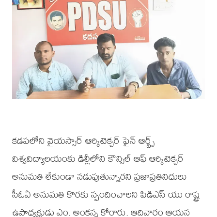
కడపలోని వైయస్సార్ ఆర్కిటెక్చర్ ఫైన్ ఆర్ట్స్
విశ్వవిద్యాలయంకు ఢిల్లీలోని కౌన్సిల్ ఆఫ్ ఆర్కిటెక్చర్
అనుమతి లేకుండా నడుపుతున్నారని ప్రజాప్రతినిధులు
సీఓఏ అనుమతి కొరకు స్పందించాలని పిడిఎస్ యు రాష్ట్ర
ఉపాధ్యక్షుడు ఎం. అంకన్న కోరారు. ఆదివారం ఆయన