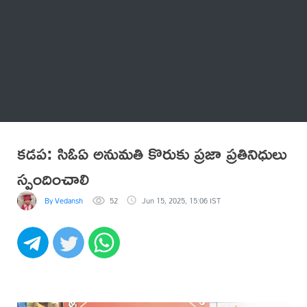
Thatstelugu
బిగ్ బాస్
అనేకం
కడప: సిఓఏ అనుమతి కొరుకు ప్రజా ప్రతినిధులు
స్పందించాలి
By Vedansh
52
Jun 15, 2025, 15:06 IST