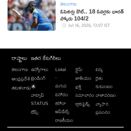
తెలంగాణ
ఓపెనర్లు ఔట్‌.. 18 ఓవర్లకు భారత్‌
స్కోరు 104/2
Jul 16, 2026, 13:07 IST
రాష్ట్రాలు
ఇతర కేటగిరీలు
తెలంగాణ
ఉద్యోగాలు
Lokal
క్రైమ్
విద్య
-
ట్రెండింగ్
జాతీయం
రైతు
ఆంధ్రప్రదేశ్
మగువ
కుటుంబం
🌟
భక్తి
తమిళనాడు
వినోదం
వాట్సాప్
సమాచారం
వాతావరణం
STATUS
కరోనా
క్లాసిఫైడ్స్
వ్యాపార
అప్‌డేట్స్
టిప్స్
ప్రపంచం
రాజకీయం