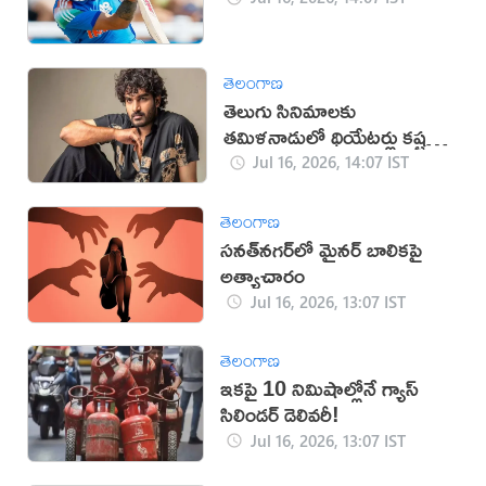
తెలంగాణ
తెలుగు సినిమాలకు
తమిళనాడులో థియేటర్లు కష్టమే:
కిరణ్ అబ్బవరం
Jul 16, 2026, 14:07 IST
తెలంగాణ
సనత్‌నగర్‌లో మైనర్‌ బాలికపై
అత్యాచారం
Jul 16, 2026, 13:07 IST
తెలంగాణ
ఇకపై 10 నిమిషాల్లోనే గ్యాస్
సిలిండర్ డెలివరీ!
Jul 16, 2026, 13:07 IST