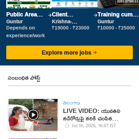
Public Area
Client
Training cum
Cleaner
Relationship
Placement
Guntur
Krishna-
Guntur
vijayawada
Executive
Depends on
₹19000 - ₹23000
₹10000 - ₹25000
experience/work
Explore more jobs
సంబంధిత పోస్ట్
తెలంగాణ
LIVE VIDEO: యువతిని
నడిరోడ్డుపై నరికి చంపిన
కిరాతకుడు
Jul 16, 2026, 16:07 IST