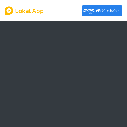
డౌన్లోడ్ లోకల్ యాప్
ఆంధ్రప్రదేశ్
తెలంగాణ
ఉద్యోగాలు
ట్రెండింగ్
వాతావరణం
బడ్జెట్ 2023-24
🌟 వాట్సాప్ STATUS