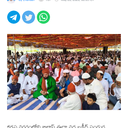
కడప నగరంలోని బిల్టాప్ ఈద్గా వద్ద బక్రీద్ పండుగ