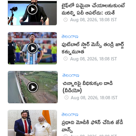
లైఫ్‌లో ఏమైనా చేయాలనుకుంటే
మనల్ని ఏదీ ఆపలేదు: యశ్
Aug 08, 2026, 18:08 IST
తెలంగాణ
ఫుట్‌బాల్ స్టార్ మెస్సీ తండ్రి జార్జ్
కన్నుమూత
Aug 08, 2026, 18:08 IST
తెలంగాణ
చిన్నారిపై వీధికుక్కల దాడి
(వీడియో)
Aug 08, 2026, 18:08 IST
తెలంగాణ
ప్రధాని మోదీకి ఫోన్ చేసిన జేడీ
వాన్స్