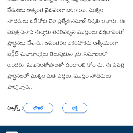
వేడుకలు అత్యంత వైభవంగా జరిగాయి. ముస్లిం
సోదరులు ఒకేచోట చేరి ప్రత్యేక నమాజ్ నిర్వహించారు. ఈ
పవిత్ర దినాన ఈద్గాకు తరలివచ్చిన ముస్లింలు భక్తిభావంతో
ప్రార్థనలు చేశారు. అనంతరం ఒకరినొకరు ఆత్మీయంగా
బక్రీద్ శుభాకాంక్షలు తెలుపుకున్నారు. సమాజంలో
అందరూ సుఖసంతోషాలతో ఉండాలని కోరారు. ఈ పవిత్ర
ప్రార్థనలలో ముస్లిం మత పెద్దలు, ముస్లిం సోదరులు
పాల్గొన్నారు.
ట్యాగ్స్ :
లోకల్
భక్తి