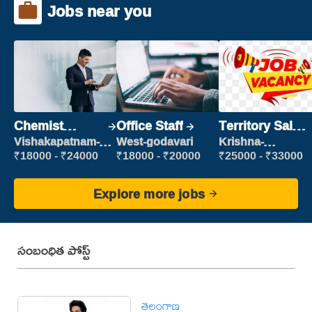
Jobs near you
Chemist
Office Staff
Territory Sales
Production
Manager
Vishakapatnam-
West-godavari
Krishna-
new
vijayawada
Executive
₹18000 - ₹24000
₹18000 - ₹20000
₹25000 - ₹33000
Explore more jobs
సంబంధిత పోస్ట్
తెలంగాణ