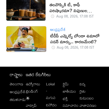
తలనొప్పికి టీ, కాఫీ
పరిష్కారమా? నిపుణుల
సూచనలు ఇవే!
Aug 08, 2026, 17:08 IST
ఆంధ్రప్రదేశ్
టీడీపీ ఎమ్మెల్యే బోండా ఉమాలో
సడన్‌ మార్పు.. కారణమేంటి?
Aug 08, 2026, 17:08 IST
రాష్ట్రాలు
ఇతర కేటగిరీలు
తెలంగాణ
ఉద్యోగాలు
Lokal
క్రైమ్
విద్య
-
ట్రెండింగ్
జాతీయం
రైతు
ఆంధ్రప్రదేశ్
మగువ
కుటుంబం
🌟
భక్తి
తమిళనాడు
వినోదం
వాట్సాప్
సమాచారం
వాతావరణం