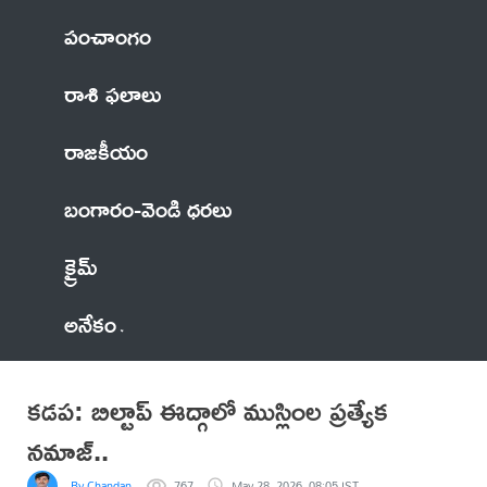
పంచాంగం
రాశి ఫలాలు
రాజకీయం
బంగారం-వెండి ధరలు
క్రైమ్
అనేకం
కడప: బిల్టాప్ ఈద్గాలో ముస్లింల ప్రత్యేక
నమాజ్..
By Chandan
767
May 28, 2026, 08:05 IST