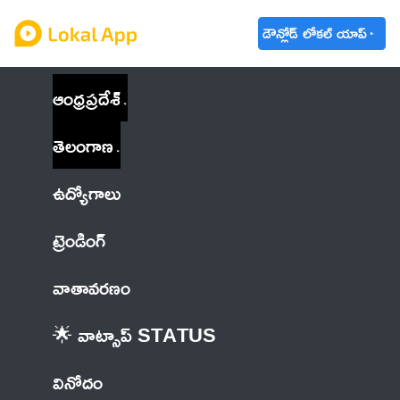
డౌన్లోడ్ లోకల్ యాప్
ఆంధ్రప్రదేశ్
తెలంగాణ
ఉద్యోగాలు
ట్రెండింగ్
వాతావరణం
🌟 వాట్సాప్ STATUS
వినోదం