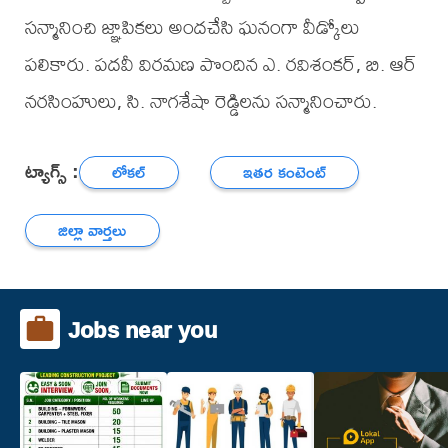
సన్మానించి జ్ఞాపికలు అందచేసి ఘనంగా వీడ్కోలు
పలికారు. పదవీ విరమణ పొందిన ఎ. రవిశంకర్, బి. ఆర్
నరసింహులు, సి. నాగశేషా రెడ్డిలను సన్మానించారు.
ట్యాగ్స్ :
లోకల్
ఇతర కంటెంట్
జిల్లా వార్తలు
Jobs near you