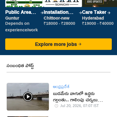
Public Area
Installation
Care Taker
Cleaner
Engineer/
Guntur
Chittoor-new
Hyderabad
Helper
Depends on
₹18000 - ₹28000
₹19000 - ₹40000
experience/work
Explore more jobs
సంబంధిత పోస్ట్
ఆంధ్రప్రదేశ్
బుడమేరు వాగులో ఇద్దరు
గల్లంతు.. గాలింపు చర్యలు
ముమ్మరం (వీడియో)
Jul 20, 2026, 07:07 IST