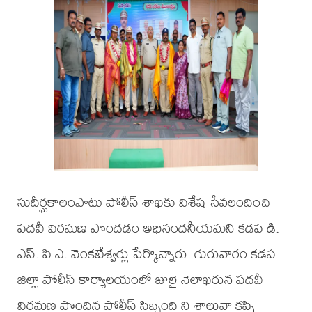
సుదీర్ఘకాలంపాటు పోలీస్ శాఖకు విశేష సేవలందించి
పదవీ విరమణ పొందడం అభినందనీయమని కడప డి.
ఎస్. పి ఎ. వెంకటేశ్వర్లు పేర్కొన్నారు. గురువారం కడప
జిల్లా పోలీస్ కార్యాలయంలో జులై నెలాఖరున పదవీ
విరమణ పొందిన పోలీస్ సిబ్బంది ని శాలువా కప్పి