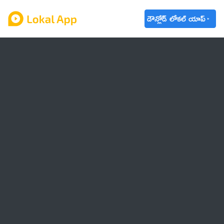
డౌన్లోడ్ లోకల్ యాప్
ఆంధ్రప్రదేశ్
తెలంగాణ
ఉద్యోగాలు
ట్రెండింగ్
వాతావరణం
బడ్జెట్ 2023-24
🌟 వాట్సాప్ STATUS