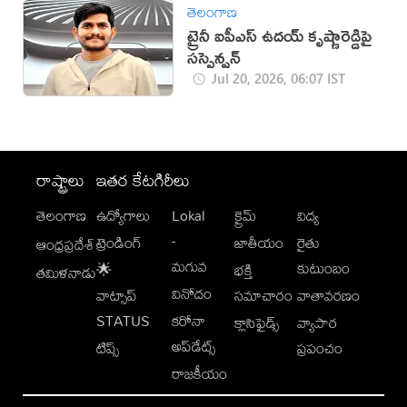
తెలంగాణ
ట్రైనీ ఐపీఎస్ ఉదయ్ కృష్ణారెడ్డిపై
సస్పెన్షన్
Jul 20, 2026, 06:07 IST
రాష్ట్రాలు
ఇతర కేటగిరీలు
తెలంగాణ
ఉద్యోగాలు
Lokal
క్రైమ్
విద్య
-
ట్రెండింగ్
జాతీయం
రైతు
ఆంధ్రప్రదేశ్
మగువ
కుటుంబం
🌟
భక్తి
తమిళనాడు
వినోదం
వాట్సాప్
సమాచారం
వాతావరణం
STATUS
కరోనా
క్లాసిఫైడ్స్
వ్యాపార
అప్‌డేట్స్
టిప్స్
ప్రపంచం
రాజకీయం