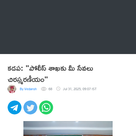
Thatstelugu
బిగ్ బాస్
అనేకం
కడప: "పోలీస్ శాఖకు మీ సేవలు
చిరస్మరణీయం"
By Vedansh
68
Jul 31, 2025, 09:07 IST