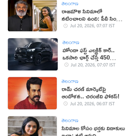
తెలంగాణ
రాజమౌళి సినిమాలో
నటించాలని ఉంది: పీవీ సింధు
ఆసక్తికర పోస్ట్
Jul 20, 2026, 07:07 IST
తెలంగాణ
హోండా ఫస్ట్ ఎలక్ట్రిక్ కార్..
ఒకసారి ఛార్జ్‌ చేస్తే 450
కిలోమీటర్ల రేంజ్
Jul 20, 2026, 07:07 IST
తెలంగాణ
రామ్ చరణ్ మార్కెట్‌పై
ఆందోళన.. చిరంజీవి ఫోకస్!
Jul 20, 2026, 06:07 IST
తెలంగాణ
సినిమాల కోసం భర్తకు విడాకులు
ఇచ్చా: నటి ఆమని