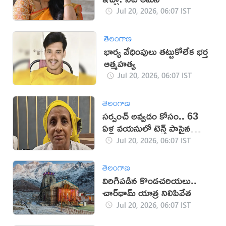
Jul 20, 2026, 06:07 IST
తెలంగాణ
భార్య వేధింపులు తట్టుకోలేక భర్త
ఆత్మహత్య
Jul 20, 2026, 06:07 IST
తెలంగాణ
సర్పంచ్ అవ్వడం కోసం.. 63
ఏళ్ల వయసులో టెన్త్ పాసైన
వృద్ధురాలు
Jul 20, 2026, 06:07 IST
తెలంగాణ
విరిగిపడిన కొండచరియలు..
చార్‌ధామ్ యాత్ర నిలిపివేత
Jul 20, 2026, 06:07 IST