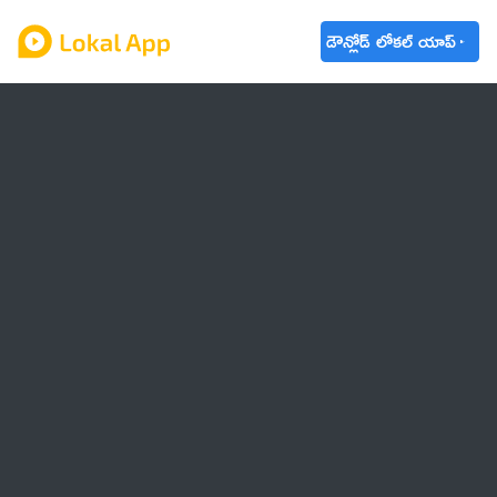
డౌన్లోడ్ లోకల్ యాప్
ఆంధ్రప్రదేశ్
తెలంగాణ
ఉద్యోగాలు
ట్రెండింగ్
వాతావరణం
బడ్జెట్ 2023-24
🌟 వాట్సాప్ STATUS