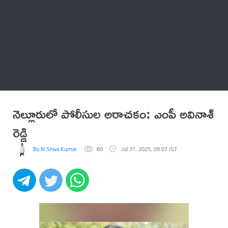
Thatstelugu
బిగ్ బాస్
అనేకం
నెల్లూరులో పోలీసుల అరాచకం: ఎంపీ అవినాశ్
రెడ్డి
By N Shiva Kumar
60
Jul 31, 2025, 09:07 IST