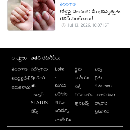
తెలంగాణ
గోళ్లపై నెలవంక: మీ భవిష్యత్తును
తెలిపే సంకేతాలు!
Jul 13, 2026, 16:07 IST
రాష్ట్రాలు
ఇతర కేటగిరీలు
తెలంగాణ
ఉద్యోగాలు
Lokal
క్రైమ్
విద్య
-
ట్రెండింగ్
జాతీయం
రైతు
ఆంధ్రప్రదేశ్
మగువ
కుటుంబం
🌟
భక్తి
తమిళనాడు
వినోదం
వాట్సాప్
సమాచారం
వాతావరణం
STATUS
కరోనా
క్లాసిఫైడ్స్
వ్యాపార
అప్‌డేట్స్
టిప్స్
ప్రపంచం
రాజకీయం