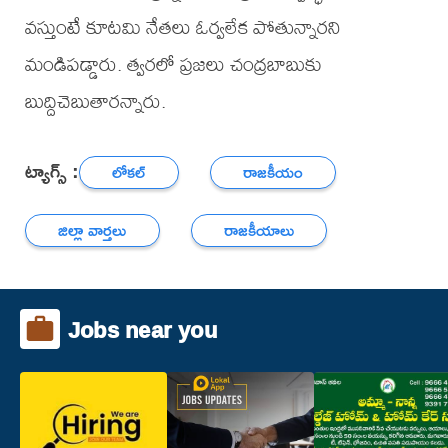
వస్తుంటే కూటమి నేతలు ఓర్వలేక పోతున్నారని
మండిపడ్డారు. త్వరలో ప్రజలు చంద్రబాబుకు
బుద్దిచెబుతారన్నారు.
ట్యాగ్స్ :
లోకల్
రాజకీయం
జిల్లా వార్తలు
రాజకీయాలు
Jobs near you