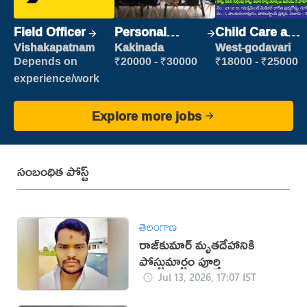
Field Officer
Personal
Child Care and
Assistant
Patient care
Vishakapatnam
Kakinada
West-godavari
Depends on
₹20000 - ₹30000
₹18000 - ₹25000
experience/work
Explore more jobs
సంబంధిత పోస్ట్
తెలంగాణ
రాజ్‌కుమార్‌ మృతదేహానికి
పోస్టుమార్టం పూర్తి
Jul 13, 2026, 17:07 IST