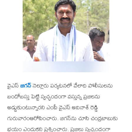
వైఎస్
జగన్
నెల్లూరు పర్యటనలో వేలాది పోలీసులను
బందోబస్తు పెట్టి స్వచ్ఛందంగా వస్తున్న ప్రజలను
అడ్డుకుంటున్నారని ఎంపీ వైఎస్ అవినాశ్ రెడ్డి
గురువారంఆరోపించారు. జగన్‌ను చూసి చంద్రబాబుకు
భయం ఎందుకని ప్రశ్నించారు. ప్రజలు స్వచ్ఛందంగా