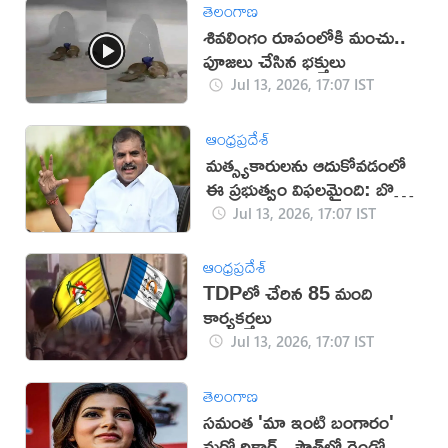
తెలంగాణ
శివలింగం రూపంలోకి మంచు..
పూజలు చేసిన భక్తులు
Jul 13, 2026, 17:07 IST
ఆంధ్రప్రదేశ్
మత్స్యకారులను ఆదుకోవడంలో
ఈ ప్రభుత్వం విఫలమైంది: బొత్స
సత్యనారాయణ
Jul 13, 2026, 17:07 IST
ఆంధ్రప్రదేశ్
TDPలో చేరిన 85 మంది
కార్యకర్తలు
Jul 13, 2026, 17:07 IST
తెలంగాణ
సమంత 'మా ఇంటి బంగారం'
మరో రికార్డ్.. సౌత్‌లో రెండో