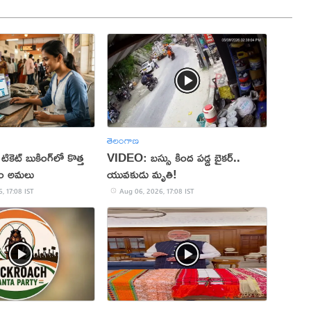
తెలంగాణ
 టికెట్ బుకింగ్‌లో కొత్త
VIDEO: బస్సు కింద పడ్డ బైకర్..
నం అమలు
యువకుడు మృతి!
, 17:08 IST
Aug 06, 2026, 17:08 IST