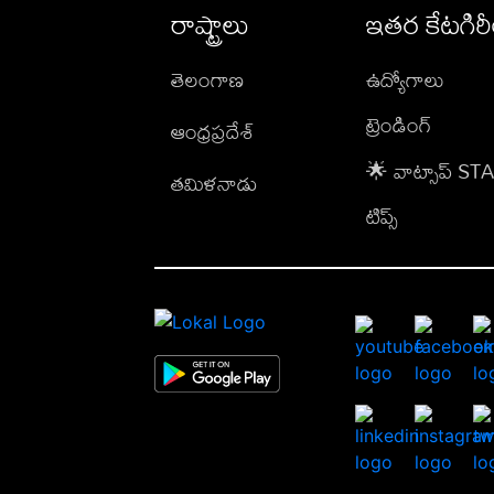
రాష్ట్రాలు
ఇతర కేటగిర
తెలంగాణ
ఉద్యోగాలు
ట్రెండింగ్
ఆంధ్రప్రదేశ్
🌟 వాట్సాప్ S
తమిళనాడు
టిప్స్