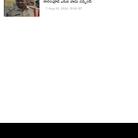
కారంపూడి ఎస్ఐ వాసు స‌స్పెండ్‌
Aug 05, 2026, 10:08 IST