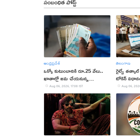
సంబంధిత పోస్ట్
ఆంధ్రప్రదేశ్
తెలంగాణ
ఒక్కో కుటుంబానికి రూ.25 వేలు..
రైల్వే తత్కాల్
ఖాతాల్లో జ‌మ చేయ‌నున్న
టోకెన్ విధా
ప్ర‌భుత్వం..!
Aug 06, 2026, 17:08 IST
Aug 06, 2026