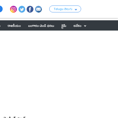
Telugu తెలుగు
ు
రాజకీయం
బంగారం-వెండి ధరలు
క్రైమ్
అనేకం