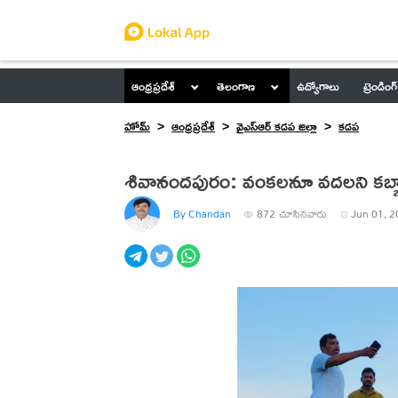
ఆంధ్రప్రదేశ్
తెలంగాణ
ఉద్యోగాలు
ట్రెండింగ్
హోమ్
ఆంధ్రప్రదేశ్
వైఎస్ఆర్ కడప జిల్లా
కడప
శివానందపురం: వంకలనూ వదలని కబ్జా
By Chandan
872
చూసినవారు
Jun 01, 2