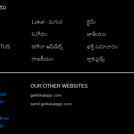
ీలు
Lokal - మగువ
క్రైమ్
వినోదం
జాతీయం
TATUS
కరోనా అప్‌డేట్స్
భక్తి సమాచారం
రాజకీయం
క్లాసిఫైడ్స్
OUR OTHER WEBSITES
getlokalapp.com
tamil.getlokalapp.com