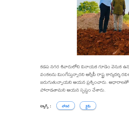
కడప నగర శివారులోని వినాయక గూడెం వెనుక ఉన్న వ
వంకలను మింగేస్తున్నారని ఆర్సీపీ రాష్ట్ర కార్యదర్శి రవ
జరుగుతున్నాయని ఆయన ప్రశ్నించారు. ఆధారాలతో కలెక్
పోరాడతామని ఆయన స్పష్టం చేశారు.
ట్యాగ్స్ :
లోకల్
క్రైమ్