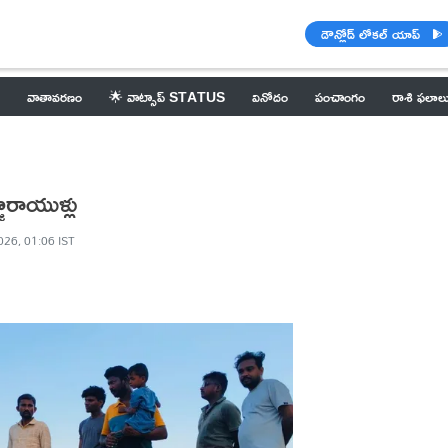
డౌన్లోడ్ లోకల్ యాప్
వాతావరణం
🌟 వాట్సాప్ STATUS
వినోదం
పంచాంగం
రాశి ఫలాల
రాయుళ్లు
026, 01:06 IST