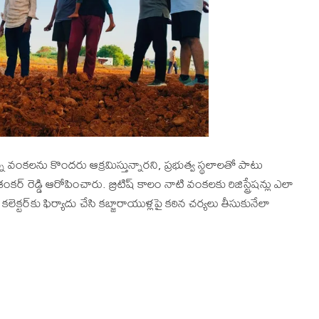
ంకలను కొందరు ఆక్రమిస్తున్నారని, ప్రభుత్వ స్థలాలతో పాటు
ిశంకర్ రెడ్డి ఆరోపించారు. బ్రిటిష్ కాలం నాటి వంకలకు రిజిస్ట్రేషన్లు ఎలా
టర్‌కు ఫిర్యాదు చేసి కబ్జారాయుళ్లపై కఠిన చర్యలు తీసుకునేలా