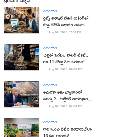
ట్రెండింగ్ న్యూస్
తెలంగాణ
రైల్వే తత్కాల్ టికెట్ బుకింగ్‌లో
కొత్త టోకెన్ విధానం అమలు
Aug 06, 2026, 17:08 IST
తెలంగాణ
చెత్తలో పడేసిన లాటరీ టికెట్..
రూ.11 కోట్లు గెలుచుకుంది!
Aug 06, 2026, 06:08 IST
తెలంగాణ
అమెరికా అణు వ్యూహంలో
మార్పు?.. టాక్టికల్ ఆయుధాలకు
ప్రాధాన్యం!
Aug 06, 2026, 02:08 IST
తెలంగాణ
గాలి నుంచి నీటిని తయారుచేసిన
13 ఏళ్ల బాలుడు!