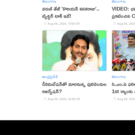
తెలంగాణ
తెలంగాణ
వరుణ్ తేజ్ 'కొరియన్ కనకరాజు'..
VIDEO: భవి
ట్విట్టర్ టాక్ ఇదే!
ప్రకటించిన 
Aug 06, 2026, 17:08 IST
Aug 06, 2026
ఆంధ్రప్రదేశ్
తెలంగాణ
డీలిమిటేషన్‌తో మారనున్న పులివెందుల
సి.ఎం.ఏ ఫల
రిజర్వేషన్?
1st ర్యాంకు స
Aug 06, 2026, 16:08 IST
Aug 06, 2026