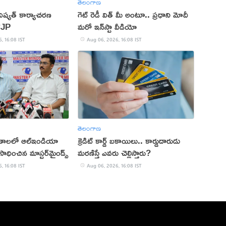
తెలంగాణ
ష్యత్ కార్యాచరణ
గెట్ రెడీ విత్ మీ అంటూ.. ప్రధాని మోదీ
CJP
మరో ఇన్‌స్టా వీడియో
, 16:08 IST
Aug 06, 2026, 16:08 IST
తెలంగాణ
ితాలలో ఆల్ఇండియా
క్రెడిట్ కార్డ్ బకాయిలు.. కార్డుదారుడు
ాధించిన మాస్టర్‌మైండ్స్
మరణిస్తే ఎవరు చెల్లిస్తారు?
, 16:08 IST
Aug 06, 2026, 16:08 IST