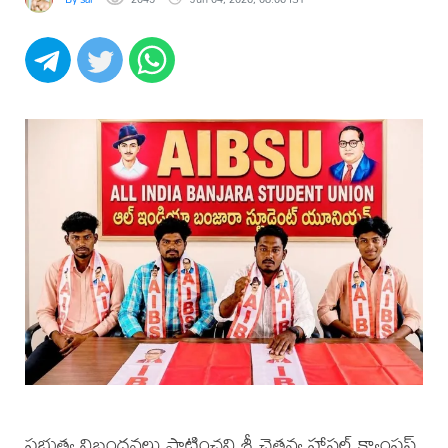
ప్రభుత్వ నిబంధనలు పాటించని శ్రీ చైతన్య హాస్టల్ క్యాంపస్