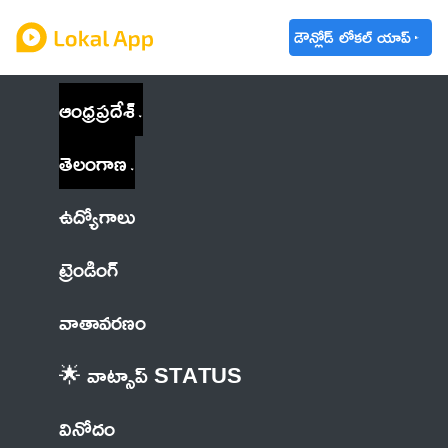
డౌన్లోడ్ లోకల్ యాప్
ఆంధ్రప్రదేశ్
తెలంగాణ
ఉద్యోగాలు
ట్రెండింగ్
వాతావరణం
🌟 వాట్సాప్ STATUS
వినోదం