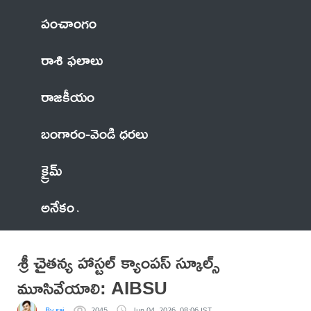
పంచాంగం
రాశి ఫలాలు
రాజకీయం
బంగారం-వెండి ధరలు
క్రైమ్
అనేకం
శ్రీ చైతన్య హాస్టల్ క్యాంపస్ స్కూల్స్
మూసివేయాలి: AIBSU
By sai
2045
Jun 04, 2026, 08:06 IST