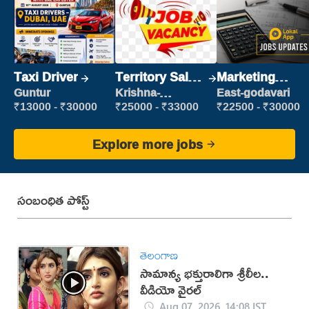
Taxi Driver
Territory Sales
Marketing
Manager
Executive
Guntur
Krishna-
East-godavari
vijayawada
₹13000 - ₹30000
₹25000 - ₹33000
₹22500 - ₹30000
Explore more jobs
సంబంధిత పోస్ట్
తెలంగాణ
సామాన్య భక్తురాలిగా శ్రీలీల..
వీడియో వైరల్
Aug 07, 2026, 14:08 IST