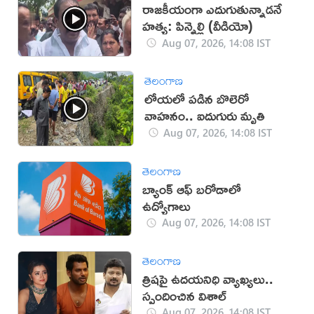
రాజకీయంగా ఎదుగుతున్నాడనే
హత్య: పిన్నెల్లి (వీడియో)
Aug 07, 2026, 14:08 IST
తెలంగాణ
లోయలో పడిన బొలెరో
వాహనం.. ఐదుగురు మృతి
Aug 07, 2026, 14:08 IST
తెలంగాణ
బ్యాంక్ ఆఫ్ బరోడాలో
ఉద్యోగాలు
Aug 07, 2026, 14:08 IST
తెలంగాణ
త్రిషపై ఉదయనిధి వ్యాఖ్యలు..
స్పందించిన విశాల్
Aug 07, 2026, 14:08 IST