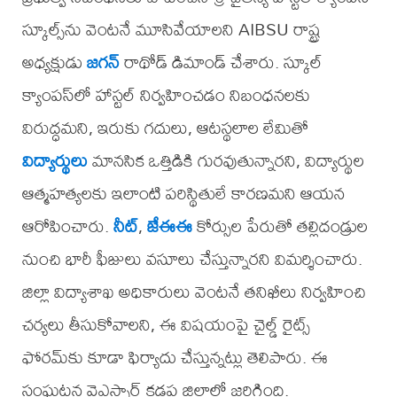
స్కూల్స్‌ను వెంటనే మూసివేయాలని AIBSU రాష్ట్ర
అధ్యక్షుడు
జగన్
రాథోడ్ డిమాండ్ చేశారు. స్కూల్
క్యాంపస్‌లో హాస్టల్ నిర్వహించడం నిబంధనలకు
విరుద్ధమని, ఇరుకు గదులు, ఆటస్థలాల లేమితో
విద్యార్థులు
మానసిక ఒత్తిడికి గురవుతున్నారని, విద్యార్థుల
ఆత్మహత్యలకు ఇలాంటి పరిస్థితులే కారణమని ఆయన
ఆరోపించారు.
నీట్
,
జేఈఈ
కోర్సుల పేరుతో తల్లిదండ్రుల
నుంచి భారీ ఫీజులు వసూలు చేస్తున్నారని విమర్శించారు.
జిల్లా విద్యాశాఖ అధికారులు వెంటనే తనిఖీలు నిర్వహించి
చర్యలు తీసుకోవాలని, ఈ విషయంపై చైల్డ్ రైట్స్
ఫోరమ్‌కు కూడా ఫిర్యాదు చేస్తున్నట్లు తెలిపారు. ఈ
సంఘటన వైఎస్సార్‌ కడప జిల్లాలో జరిగింది.