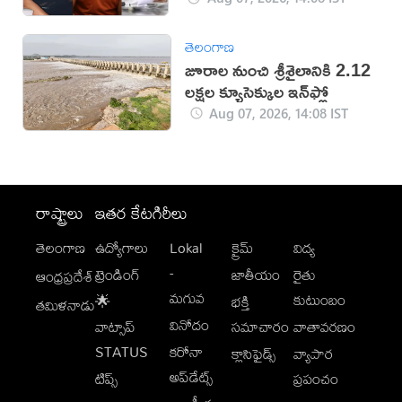
తెలంగాణ
జూరాల నుంచి శ్రీశైలానికి 2.12
లక్షల క్యూసెక్కుల ఇన్‌ఫ్లో
Aug 07, 2026, 14:08 IST
రాష్ట్రాలు
ఇతర కేటగిరీలు
తెలంగాణ
ఉద్యోగాలు
Lokal
క్రైమ్
విద్య
-
ట్రెండింగ్
జాతీయం
రైతు
ఆంధ్రప్రదేశ్
మగువ
కుటుంబం
🌟
భక్తి
తమిళనాడు
వినోదం
వాట్సాప్
సమాచారం
వాతావరణం
STATUS
కరోనా
క్లాసిఫైడ్స్
వ్యాపార
అప్‌డేట్స్
టిప్స్
ప్రపంచం