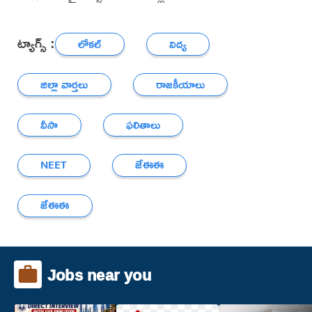
ట్యాగ్స్ :
లోకల్
విద్య
జిల్లా వార్తలు
రాజకీయాలు
వీసా
ఫలితాలు
NEET
జేఈఈ
జేఈఈ
Jobs near you