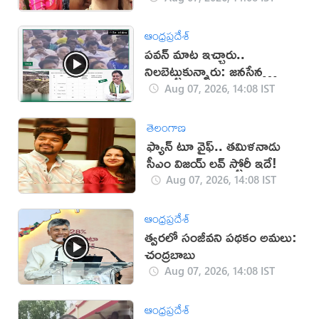
ఆంధ్రప్రదేశ్
పవన్ మాట ఇచ్చారు..
నిలబెట్టుకున్నారు: జనసేన
(వీడియో)
Aug 07, 2026, 14:08 IST
తెలంగాణ
ఫ్యాన్ టూ వైఫ్.. తమిళనాడు
సీఎం విజయ్ లవ్ స్టోరీ ఇదే!
Aug 07, 2026, 14:08 IST
ఆంధ్రప్రదేశ్
త్వరలో సంజీవని పథకం అమలు:
చంద్రబాబు
Aug 07, 2026, 14:08 IST
ఆంధ్రప్రదేశ్