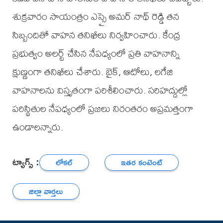
శుక్రవారం సాయంత్రం ఎస్సై అమర్ నాథ్ రెడ్డి తన
సిబ్బందితో వాహన తనిఖీలు నిర్వహించారు. కేంద్ర
ప్రభుత్వం అలర్ట్ చేసిన నేపధ్యంలో ప్రతి వాహనాన్ని
క్షుణ్ణంగా తనిఖీలు చేశారు. బైక్, ఆటోలు, లగేజి
వాహనాలను విస్తృతంగా పరిశీలించారు. సరిహద్దుల్లో
పరిస్థితుల నేపధ్యంలో ప్రజలు నిరంతరం అప్రమత్తంగా
ఉండాలన్నారు.
ట్యాగ్స్ :
లోకల్
ఇతర కంటెంట్
జిల్లా వార్తలు