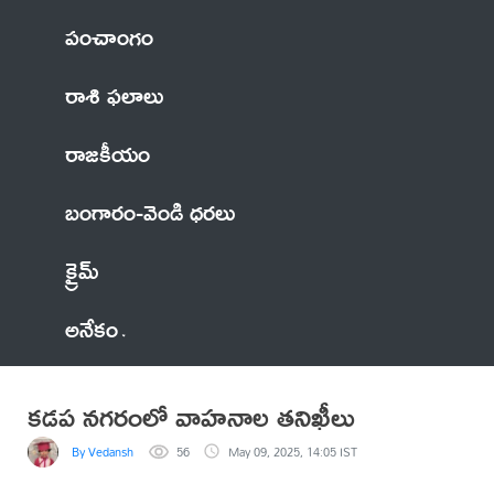
పంచాంగం
రాశి ఫలాలు
రాజకీయం
బంగారం-వెండి ధరలు
క్రైమ్
అనేకం
కడప నగరంలో వాహనాల తనిఖీలు
By Vedansh
56
May 09, 2025, 14:05 IST