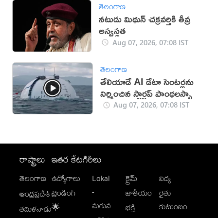
తెలంగాణ
నటుడు మిథున్ చక్రవర్తికి తీవ్ర
అస్వస్థత
Aug 07, 2026, 07:08 IST
తెలంగాణ
తేలియాడే AI డేటా సెంటర్లను
నిర్మించిన స్టార్టప్ పాంథలస్సా
Aug 07, 2026, 07:08 IST
రాష్ట్రాలు
ఇతర కేటగిరీలు
తెలంగాణ
ఉద్యోగాలు
Lokal
క్రైమ్
విద్య
-
ట్రెండింగ్
జాతీయం
రైతు
ఆంధ్రప్రదేశ్
మగువ
కుటుంబం
🌟
భక్తి
తమిళనాడు