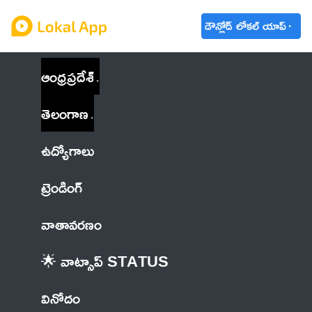
డౌన్లోడ్ లోకల్ యాప్
ఆంధ్రప్రదేశ్
తెలంగాణ
ఉద్యోగాలు
ట్రెండింగ్
వాతావరణం
🌟 వాట్సాప్ STATUS
వినోదం