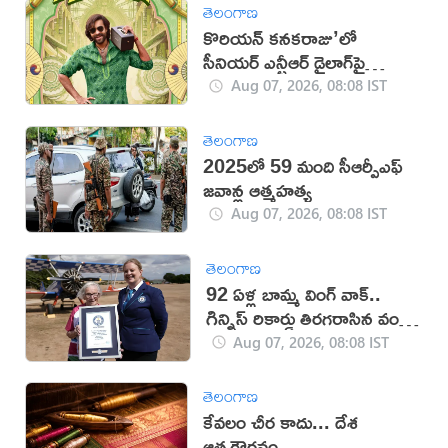
తెలంగాణ
కొరియన్ కనకరాజు’లో
సీనియర్ ఎన్టీఆర్ డైలాగ్‌పై
వివాదం!
Aug 07, 2026, 08:08 IST
తెలంగాణ
2025లో 59 మంది సీఆర్పీఎఫ్
జ‌వాన్ల ఆత్మ‌హ‌త్య
Aug 07, 2026, 08:08 IST
తెలంగాణ
92 ఏళ్ల బామ్మ వింగ్ వాక్..
గిన్నిస్ రికార్డు తిరగరాసిన వండర్
ఉమెన్
Aug 07, 2026, 08:08 IST
తెలంగాణ
కేవలం చీర కాదు... దేశ
ఆత్మగౌరవం