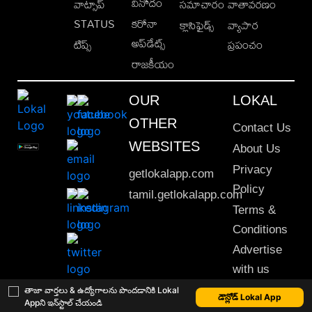
వినోదం
వాట్సాప్
సమాచారం
వాతావరణం
STATUS
కరోనా
క్లాసిఫైడ్స్
వ్యాపార
అప్‌డేట్స్
టిప్స్
ప్రపంచం
రాజకీయం
OUR
LOKAL
OTHER
Contact Us
WEBSITES
About Us
Privacy
getlokalapp.com
Policy
tamil.getlokalapp.com
Terms &
Conditions
Advertise
with us
Sitemap
తాజా వార్తలు & ఉద్యోగాలను పొందడానికి Lokal
డౌన్లోడ్ Lokal App
Appని ఇన్‌స్టాల్ చేయండి
This material may not be published, transmitted, rewritten or redistributed. © 2020 Lokal App. All rights reserved.