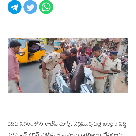
కడప నగరంలోని రాజీవ్ మార్గ్, ఎర్రముక్కపల్లె జంక్షన్ వద్ద
కడప వన్ టౌన్ పోలీసుల వాహనాల తనిఖీలు చేపట్టారు.