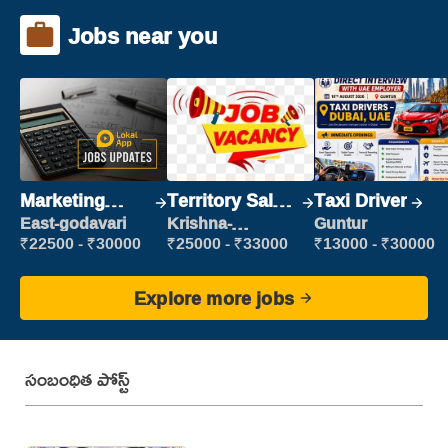
Jobs near you
Marketing
Territory Sales
Taxi Driver
Executive
Manager
East-godavari
Krishna-
Guntur
vijayawada
₹22500 - ₹30000
₹25000 - ₹33000
₹13000 - ₹30000
Explore more jobs
సంబంధిత పోస్ట్