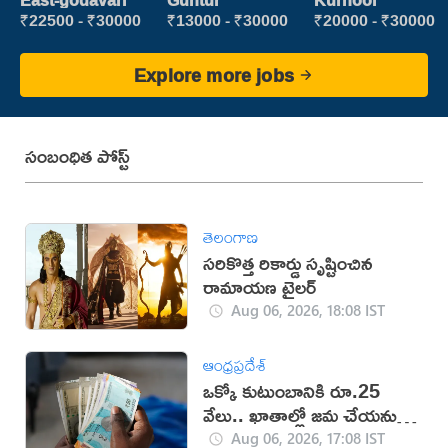
East-godavari
Guntur
Kurnool
Executive
₹22500 - ₹30000
₹13000 - ₹30000
₹20000 - ₹30000
Explore more jobs
సంబంధిత పోస్ట్
తెలంగాణ
సరికొత్త రికార్డు సృష్టించిన
రామాయణ ట్రైలర్‌
Aug 06, 2026, 18:08 IST
ఆంధ్రప్రదేశ్
ఒక్కో కుటుంబానికి రూ.25
వేలు.. ఖాతాల్లో జ‌మ చేయ‌నున్న
ప్ర‌భుత్వం..!
Aug 06, 2026, 17:08 IST