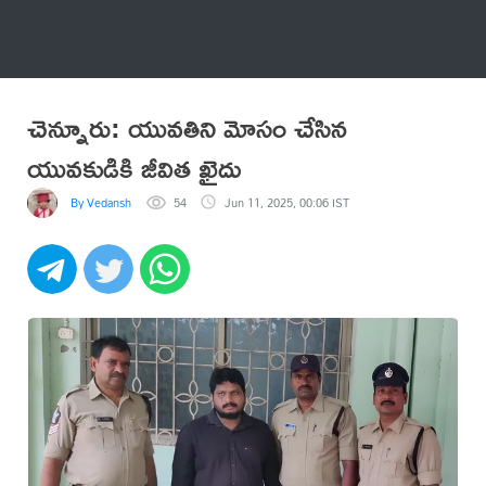
అనేకం
చెన్నూరు: యువతిని మోసం చేసిన
యువకుడికి జీవిత ఖైదు
By Vedansh
54
Jun 11, 2025, 00:06 IST