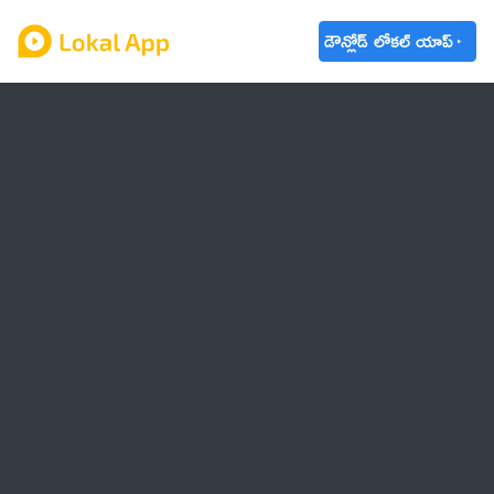
డౌన్లోడ్ లోకల్ యాప్
ఆంధ్రప్రదేశ్
తెలంగాణ
ఉద్యోగాలు
ట్రెండింగ్
వాతావరణం
🌟 వాట్సాప్ STATUS
వినోదం