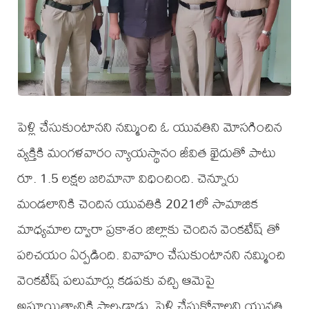
పెళ్లి చేసుకుంటానని నమ్మించి ఓ యువతిని మోసగించిన
వ్యక్తికి మంగళవారం న్యాయస్థానం జీవిత ఖైదుతో పాటు
రూ. 1.5 లక్షల జరిమానా విధించింది. చెన్నూరు
మండలానికి చెందిన యువతికి 2021లో సామాజిక
మాధ్యమాల ద్వారా ప్రకాశం జిల్లాకు చెందిన వెంకటేష్ తో
పరిచయం ఏర్పడింది. వివాహం చేసుకుంటానని నమ్మించి
వెంకటేష్ పలుమార్లు కడపకు వచ్చి ఆమెపై
అఘాయిత్యానికి పాల్పడ్డాడు. పెళ్లి చేసుకోవాలని యువతి