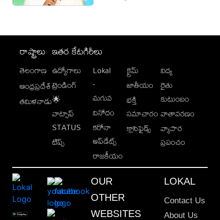
రాష్ట్రాలు
ఇతర కేటగిరీలు
తెలంగాణ
ఉద్యోగాలు
Lokal
క్రైమ్
విద్య
-
ట్రెండింగ్
జాతీయం
రైతు
ఆంధ్రప్రదేశ్
మగువ
కుటుంబం
🌟
భక్తి
తమిళనాడు
వినోదం
వాట్సాప్
సమాచారం
వాతావరణం
STATUS
కరోనా
క్లాసిఫైడ్స్
వ్యాపార
అప్‌డేట్స్
టిప్స్
ప్రపంచం
రాజకీయం
OUR
LOKAL
OTHER
Contact Us
WEBSITES
About Us