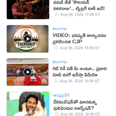
వరుణ్ తేజ్ 'కొరియన్
కనకరాజు'.. ట్విట్టర్ టాక్ ఇదే!
Aug 06, 2026, 17:08 IST
తెలంగాణ
VIDEO: భవిష్యత్ కార్యాచరణ
ప్రకటించిన CJP
Aug 06, 2026, 16:08 IST
తెలంగాణ
గెట్ రెడీ విత్ మీ అంటూ.. ప్రధాని
మోదీ మరో ఇన్‌స్టా వీడియో
Aug 06, 2026, 16:08 IST
ఆంధ్రప్రదేశ్
డీలిమిటేషన్‌తో మారనున్న
పులివెందుల రిజర్వేషన్?
Aug 06, 2026, 16:08 IST