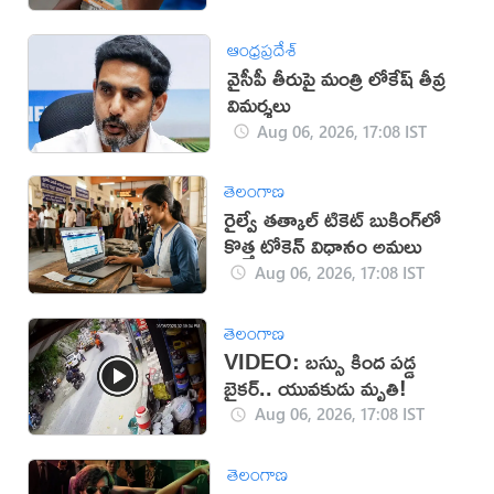
ఆంధ్రప్రదేశ్
వైసీపీ తీరుపై మంత్రి లోకేష్ తీవ్ర
విమర్శలు
Aug 06, 2026, 17:08 IST
తెలంగాణ
రైల్వే తత్కాల్ టికెట్ బుకింగ్‌లో
కొత్త టోకెన్ విధానం అమలు
Aug 06, 2026, 17:08 IST
తెలంగాణ
VIDEO: బస్సు కింద పడ్డ
బైకర్.. యువకుడు మృతి!
Aug 06, 2026, 17:08 IST
తెలంగాణ