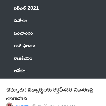
ఐపీఎల్ 2021
వినోదం
పంచాంగం
రాశి ఫలాలు
రాజకీయం
అనేకం
చెన్నూరు: విద్యార్థులకు రక్తహీనత నివారణపై
అవగాహన
By Vedansh
68
Jul 31, 2025, 09:07 IST