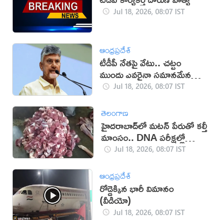
Jul 18, 2026, 08:07 IST
ఆంధ్రప్రదేశ్
టీడీపీ నేతపై వేటు.. చట్టం
ముందు ఎవరైనా సమానమేనన్న
సీఎం
Jul 18, 2026, 08:07 IST
తెలంగాణ
హైదరాబాద్‌లో మటన్ పేరుతో కల్తీ
మాంసం.. DNA పరీక్షల్లో
నిర్ధారణ
Jul 18, 2026, 08:07 IST
ఆంధ్రప్రదేశ్
రోడ్డెక్కిన భారీ విమానం
(వీడియో)
Jul 18, 2026, 08:07 IST