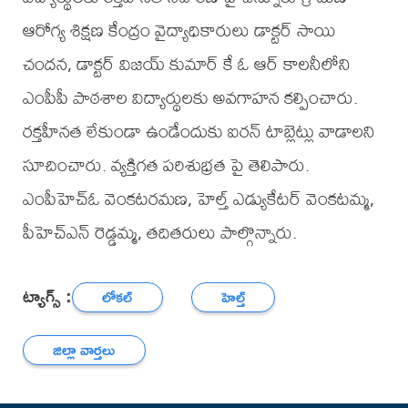
ఆరోగ్య శిక్షణ కేంద్రం వైద్యాధికారులు డాక్టర్ సాయి
చందన, డాక్టర్ విజయ్ కుమార్ కే ఓ ఆర్ కాలనీలోని
ఎంపీపీ పాఠశాల విద్యార్థులకు అవగాహన కల్పించారు.
రక్తహీనత లేకుండా ఉండేందుకు ఐరన్ టాబ్లెట్లు వాడాలని
సూచించారు. వ్యక్తిగత పరిశుభ్రత పై తెలిపారు.
ఎంపీహెచ్ఓ వెంకటరమణ, హెల్త్ ఎడ్యుకేటర్ వెంకటమ్మ,
పీహెచ్ఎన్ రెడ్డమ్మ, తదితరులు పాల్గొన్నారు.
ట్యాగ్స్ :
లోకల్
హెల్త్
జిల్లా వార్తలు