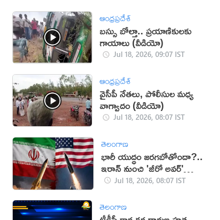
ఆంధ్రప్రదేశ్
బస్సు బోల్తా.. ప్రయాణికులకు
గాయాలు (వీడియో)
Jul 18, 2026, 09:07 IST
ఆంధ్రప్రదేశ్
వైసీపీ నేతలు, పోలీసుల మధ్య
వాగ్వాదం (వీడియో)
Jul 18, 2026, 08:07 IST
తెలంగాణ
భారీ యుద్ధం జరగబోతోందా?..
ఇరాన్ నుంచి 'జీరో అవర్'
వార్నింగ్
Jul 18, 2026, 08:07 IST
తెలంగాణ
టీడీపీ కార్యకర్త దారుణ హత్య