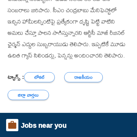
సంబరాలు జరిపారు. సీఎం చంద్రబాబు మేనిఫెస్టోలో
ఇచ్చిన హామీలన్నింటిపై ప్రత్యేకంగా దృష్టి పెట్టి వాటిని
అమలు చేస్తూ పాలన సాగిస్తున్నారని ఆర్టీసీ మాజీ రీజనల్
ఛైర్మన్ ఎద్దుల సుబ్బరాయుడు తెలిపారు. ఇప్పటికే మూడు
ఉచిత గ్యాస్ సిలిండర్లు, పెన్షన్లు అందించారని తెలిపారు.
ట్యాగ్స్ :
లోకల్
రాజకీయం
జిల్లా వార్తలు
Jobs near you