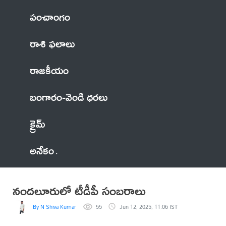
పంచాంగం
రాశి ఫలాలు
రాజకీయం
బంగారం-వెండి ధరలు
క్రైమ్
అనేకం
నందలూరులో టీడీపీ సంబరాలు
By N Shiva Kumar
55
Jun 12, 2025, 11:06 IST