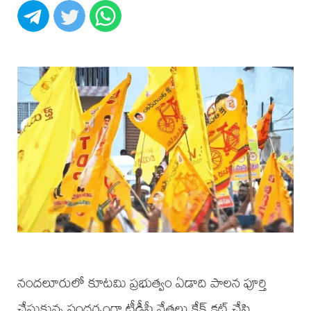
నందలూరులో కూటమి ప్రభుత్వం ఏడాది పాలన పూర్తి
చేసుకున్న సందర్భంగా టీడీపీ నేతలు కేక్ కట్ చేసి