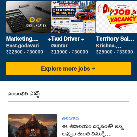
Marketing
Taxi Driver
Territory Sales
Executive
Manager
East-godavari
Guntur
Krishna-
vijayawada
₹22500 - ₹30000
₹13000 - ₹30000
₹25000 - ₹33000
Explore more jobs
సంబంధిత పోస్ట్
తెలంగాణ
ఈ శివాలయం దర్శనంతో అన్ని
అప్పుల నుంచి విముక్తి