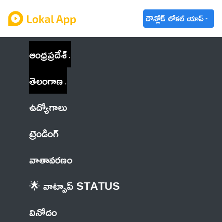
డౌన్లోడ్ లోకల్ యాప్
ఆంధ్రప్రదేశ్
తెలంగాణ
ఉద్యోగాలు
ట్రెండింగ్
వాతావరణం
🌟 వాట్సాప్ STATUS
వినోదం