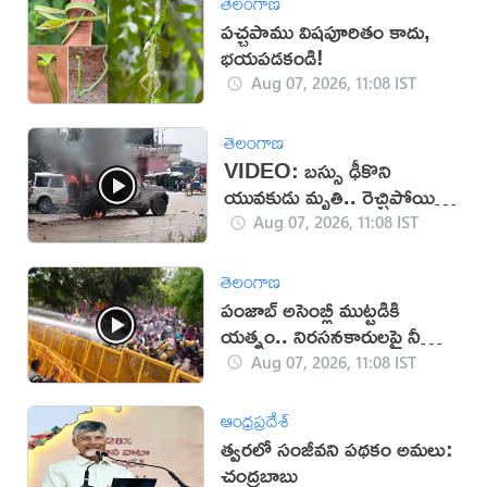
తెలంగాణ
పచ్చపాము విషపూరితం కాదు,
భయపడకండి!
Aug 07, 2026, 11:08 IST
తెలంగాణ
VIDEO: బస్సు ఢీకొని
యువకుడు మృతి.. రెచ్చిపోయిన
స్థానికులు!
Aug 07, 2026, 11:08 IST
తెలంగాణ
పంజాబ్ అసెంబ్లీ ముట్టడికి
యత్నం.. నిరసనకారులపై నీళ్ల
ఫిరంగులు!
Aug 07, 2026, 11:08 IST
ఆంధ్రప్రదేశ్
త్వరలో సంజీవని పథకం అమలు:
చంద్రబాబు