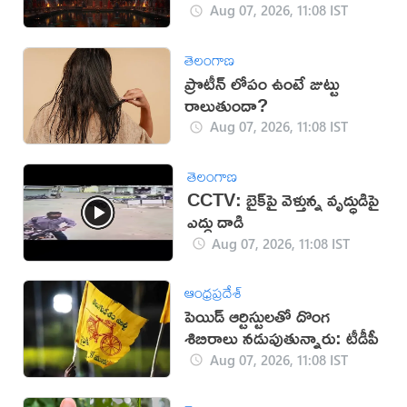
లభిస్తుందట!
Aug 07, 2026, 11:08 IST
తెలంగాణ
ప్రొటీన్ లోపం ఉంటే జుట్టు
రాలుతుందా?
Aug 07, 2026, 11:08 IST
తెలంగాణ
CCTV: బైక్‌పై వెళ్తున్న వృద్ధుడిపై
ఎద్దు దాడి
Aug 07, 2026, 11:08 IST
ఆంధ్రప్రదేశ్
పెయిడ్ ఆర్టిస్టులతో దొంగ
శిబిరాలు నడుపుతున్నారు: టీడీపీ
Aug 07, 2026, 11:08 IST