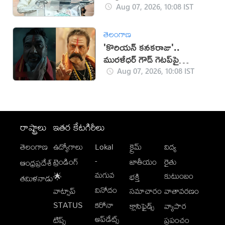
Aug 07, 2026, 10:08 IST
తెలంగాణ
'కొరియన్ కనకరాజు'..
మురళీధర్ గౌడ్ గెటప్‌పై
విమర్శలు!
Aug 07, 2026, 10:08 IST
రాష్ట్రాలు
ఇతర కేటగిరీలు
తెలంగాణ
ఉద్యోగాలు
Lokal
క్రైమ్
విద్య
-
ట్రెండింగ్
జాతీయం
రైతు
ఆంధ్రప్రదేశ్
మగువ
కుటుంబం
🌟
భక్తి
తమిళనాడు
వినోదం
వాట్సాప్
సమాచారం
వాతావరణం
STATUS
కరోనా
క్లాసిఫైడ్స్
వ్యాపార
అప్‌డేట్స్
టిప్స్
ప్రపంచం