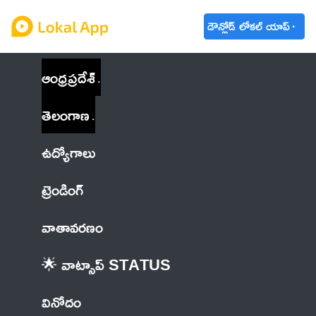
డౌన్లోడ్ లోకల్ యాప్
ఆంధ్రప్రదేశ్
తెలంగాణ
ఉద్యోగాలు
ట్రెండింగ్
వాతావరణం
🌟 వాట్సాప్ STATUS
వినోదం