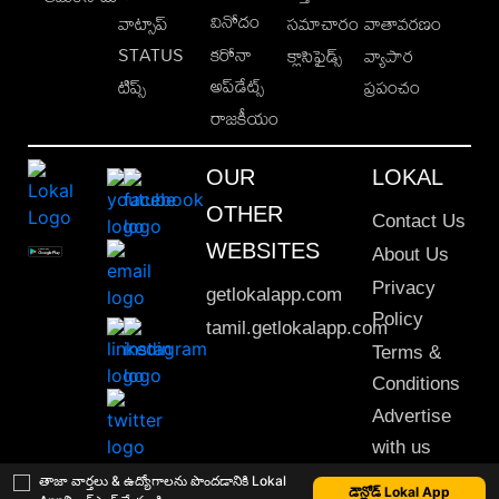
వినోదం
వాట్సాప్
సమాచారం
వాతావరణం
STATUS
కరోనా
క్లాసిఫైడ్స్
వ్యాపార
అప్‌డేట్స్
టిప్స్
ప్రపంచం
రాజకీయం
OUR
LOKAL
OTHER
Contact Us
WEBSITES
About Us
Privacy
getlokalapp.com
Policy
tamil.getlokalapp.com
Terms &
Conditions
Advertise
with us
Sitemap
తాజా వార్తలు & ఉద్యోగాలను పొందడానికి Lokal
డౌన్లోడ్ Lokal App