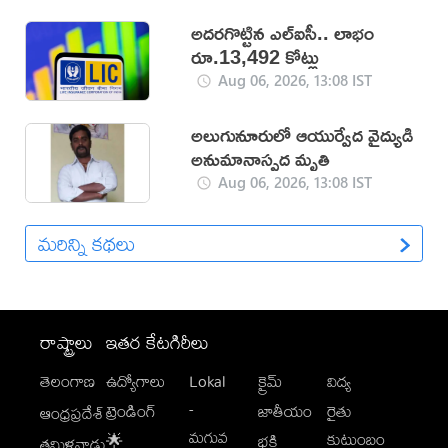
అదరగొట్టిన ఎల్‌ఐసీ.. లాభం
రూ.13,492 కోట్లు
Aug 06, 2026, 13:08 IST
అలుగునూరులో ఆయుర్వేద వైద్యుడి
అనుమానాస్పద మృతి
Aug 06, 2026, 13:08 IST
మరిన్ని కథలు
రాష్ట్రాలు
ఇతర కేటగిరీలు
తెలంగాణ
ఉద్యోగాలు
Lokal
క్రైమ్
విద్య
-
ట్రెండింగ్
జాతీయం
రైతు
ఆంధ్రప్రదేశ్
మగువ
కుటుంబం
🌟
భక్తి
తమిళనాడు