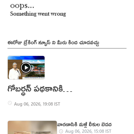
ఈరోజు బ్రేకింగ్ న్యూస్ ని మీరు కింద చూడవచ్చు
గోబర్ధన్ పథకానికి
కేంద్ర కేబినెట్
Aug 06, 2026, 19:08 IST
ఆమోదం..
వారణాసికి మళ్లీ లీకుల బెడద
Aug 06, 2026, 15:08 IST