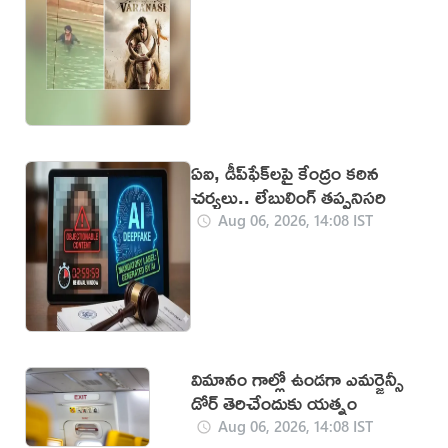
రూ.23,731 కోట్లు
కేటాయింపు
ఏఐ, డీప్‌ఫేక్‌లపై కేంద్రం కఠిన
చర్యలు.. లేబులింగ్ తప్పనిసరి
Aug 06, 2026, 14:08 IST
విమానం గాల్లో ఉండగా ఎమర్జెన్సీ
డోర్ తెరిచేందుకు యత్నం
Aug 06, 2026, 14:08 IST