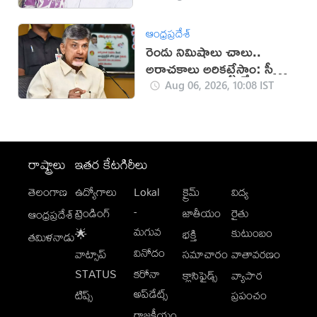
ఆంధ్రప్రదేశ్
రెండు నిమిషాలు చాలు..
అరాచకాలు అరికట్టేస్తాం: సీఎం
చంద్రబాబు
Aug 06, 2026, 10:08 IST
రాష్ట్రాలు
ఇతర కేటగిరీలు
తెలంగాణ
ఉద్యోగాలు
Lokal
క్రైమ్
విద్య
-
ట్రెండింగ్
జాతీయం
రైతు
ఆంధ్రప్రదేశ్
మగువ
కుటుంబం
🌟
భక్తి
తమిళనాడు
వినోదం
వాట్సాప్
సమాచారం
వాతావరణం
STATUS
కరోనా
క్లాసిఫైడ్స్
వ్యాపార
అప్‌డేట్స్
టిప్స్
ప్రపంచం
రాజకీయం