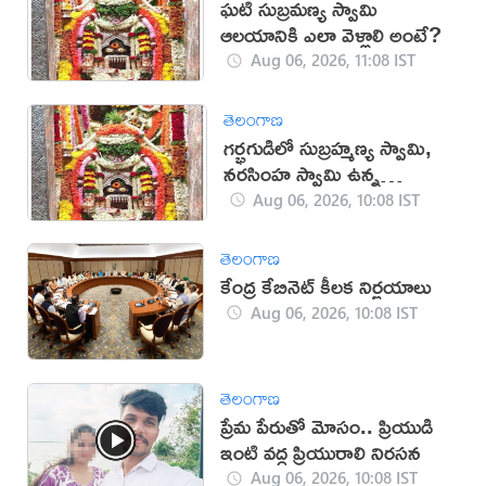
ఘటి సుబ్రమణ్య స్వామి
ఆలయానికి ఎలా వెళ్లాలి అంటే?
Aug 06, 2026, 11:08 IST
తెలంగాణ
గర్భగుడిలో సుబ్రహ్మణ్య స్వామి,
నరసింహ స్వామి ఉన్న
దేవాలయం ఇదే
Aug 06, 2026, 10:08 IST
తెలంగాణ
కేంద్ర కేబినెట్ కీలక నిర్ణయాలు
Aug 06, 2026, 10:08 IST
తెలంగాణ
ప్రేమ పేరుతో మోసం.. ప్రియుడి
ఇంటి వద్ద ప్రియురాలి నిరసన
Aug 06, 2026, 10:08 IST