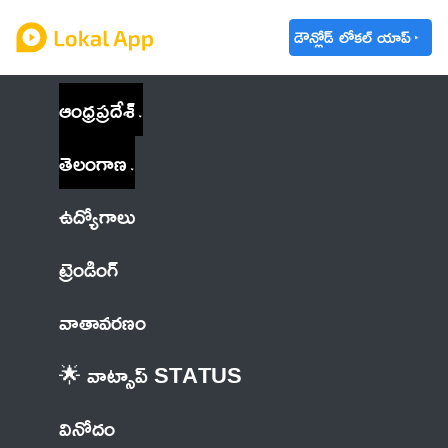
డౌన్లోడ్ లోకల్ యాప్
ఆంధ్రప్రదేశ్
తెలంగాణ
ఉద్యోగాలు
ట్రెండింగ్
వాతావరణం
🌟 వాట్సాప్ STATUS
వినోదం