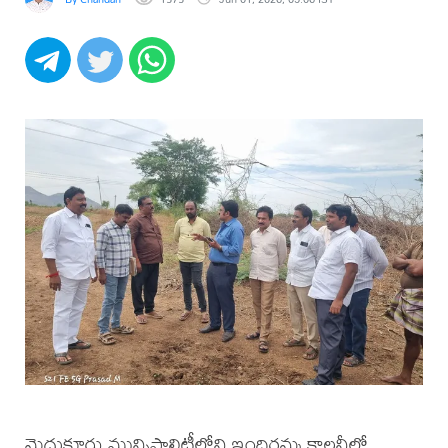
మైదుకూరు మున్సిపాలిటీలోని ఇందిరమ్మ కాలనీలో