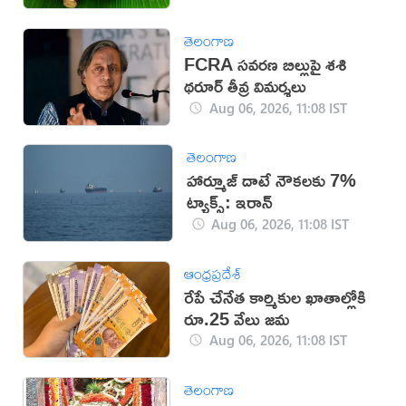
తెలంగాణ
FCRA సవరణ బిల్లుపై శశి
థరూర్ తీవ్ర విమర్శలు
Aug 06, 2026, 11:08 IST
తెలంగాణ
హార్మూజ్ దాటే నౌకలకు 7%
ట్యాక్స్: ఇరాన్
Aug 06, 2026, 11:08 IST
ఆంధ్రప్రదేశ్
రేపే చేనేత కార్మికుల ఖాతాల్లోకి
రూ.25 వేలు జమ
Aug 06, 2026, 11:08 IST
తెలంగాణ