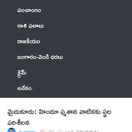
పంచాంగం
రాశి ఫలాలు
రాజకీయం
బంగారం-వెండి ధరలు
క్రైమ్
అనేకం
మైదుకూరు: హిందూ స్మశాన వాటికకు స్థల
పరిశీలన
By Chandan
1373
Jun 01, 2026, 05:06 IST