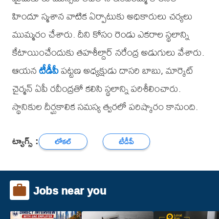
హిందూ స్మశాన వాటిక ఏర్పాటుకు అధికారులు చర్యలు
ముమ్మరం చేశారు. దీని కోసం రెండు ఎకరాల స్థలాన్ని
కేటాయించేందుకు తహశీల్దార్ నరేంద్ర అడుగులు వేశారు.
ఆయన
టీడీపీ
పట్టణ అధ్యక్షుడు దాసరి బాబు, మార్కెట్
చైర్మన్ ఏపీ రవీంద్రతో కలిసి స్థలాన్ని పరిశీలించారు.
స్థానికుల దీర్ఘకాలిక సమస్య త్వరలో పరిష్కారం కానుంది.
ట్యాగ్స్ :
లోకల్
టీడీపీ
Jobs near you