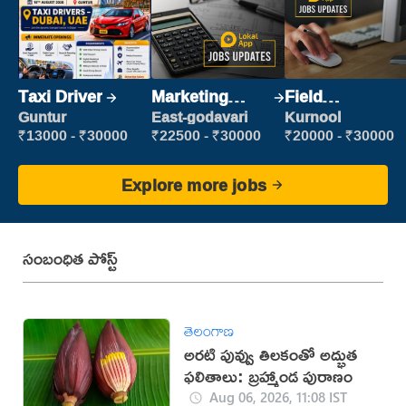
Taxi Driver
Marketing
Field
Executive
Marketing
Guntur
East-godavari
Kurnool
Executive
₹13000 - ₹30000
₹22500 - ₹30000
₹20000 - ₹30000
Explore more jobs
సంబంధిత పోస్ట్
తెలంగాణ
అరటి పువ్వు తిలకంతో అద్భుత
ఫలితాలు: బ్రహ్మాండ పురాణం
Aug 06, 2026, 11:08 IST