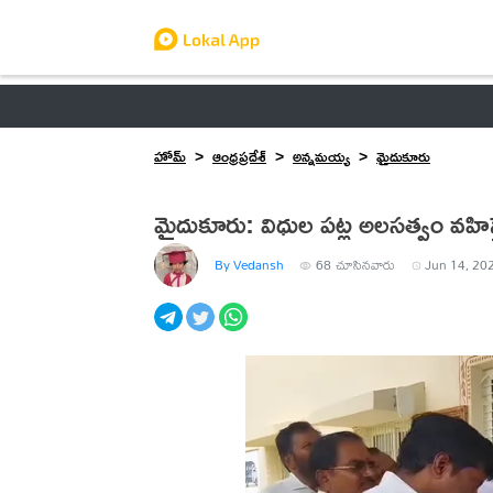
ఆంధ్రప్రదేశ్
తెలంగాణ
ఉద్యోగాలు
ట్రెండింగ్
హోమ్
ఆంధ్రప్రదేశ్
అన్నమయ్య
మైదుకూరు
మైదుకూరు: విధుల పట్ల అలసత్వం వహిస్
By Vedansh
68
చూసినవారు
Jun 14, 202