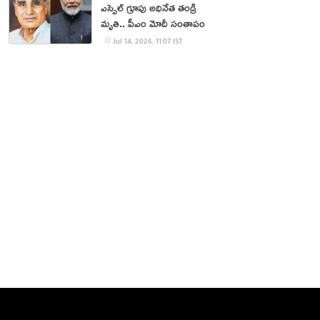
ఎస్సెల్‌ గ్రూపు అధినేత తండ్రి
మృతి.. పీఎం మోదీ సంతాపం
Jul 14, 2026, 11:07 IST