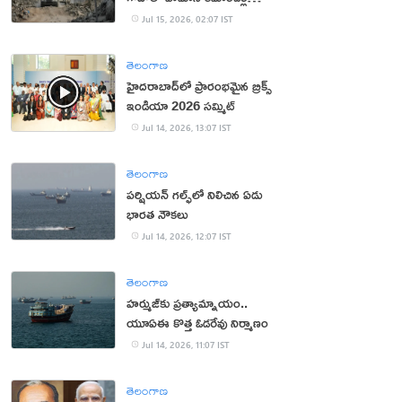
హతం
Jul 15, 2026, 02:07 IST
తెలంగాణ
హైదరాబాద్‌లో ప్రారంభమైన బ్రిక్స్
ఇండియా 2026 సమ్మిట్
Jul 14, 2026, 13:07 IST
తెలంగాణ
పర్షియన్‌ గల్ఫ్‌లో నిలిచిన ఏడు
భారత నౌకలు
Jul 14, 2026, 12:07 IST
తెలంగాణ
హర్ముజ్‌కు ప్రత్యామ్నాయం..
యూఏఈ కొత్త ఓడరేవు నిర్మాణం
Jul 14, 2026, 11:07 IST
తెలంగాణ