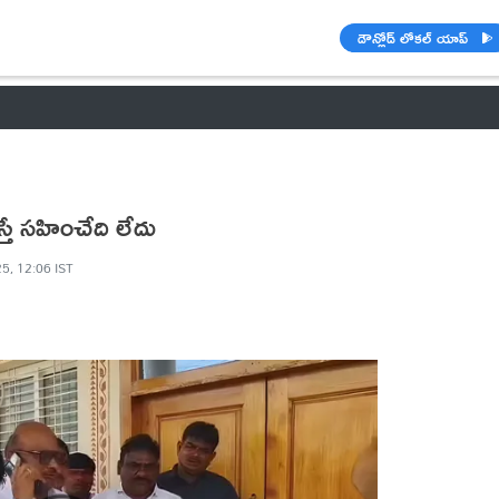
డౌన్లోడ్ లోకల్ యాప్
వాతావరణం
బడ్జెట్ 2023-24
🌟 వాట్సాప్ STATUS
ఐపీఎల్ 2021
తే సహించేది లేదు
5, 12:06 IST