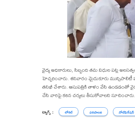
వైద్య అధికారులు, సిబ్బంది తమ విధుల పట్ల అలసత్వ
హెచ్చరించారు. శనివారం మైదుకూరు మున్సిపాలిటీ పరిధి
తనిఖీ చేశారు. ఆసుపత్రికి తాళం వేసి ఉండడంతో వైద్యు
చేసి వారిపై కఠిన చర్యలు తీసుకోవాలని సూచించారు
ట్యాగ్స్ :
లోకల్
పరిపాలన
నోటిఫికేషన్