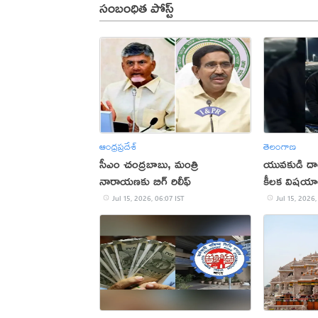
సంబంధిత పోస్ట్
ఆంధ్రప్రదేశ్
తెలంగాణ
సీఎం చంద్రబాబు, మంత్రి
యువకుడి దార
నారాయణకు బిగ్ రిలీఫ్
కీలక విషయా
Jul 15, 2026, 06:07 IST
Jul 15, 2026,