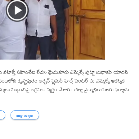
ం వహిస్తే సహించేది లేదని మైదుకూరు ఎమ్మెల్యే పుట్టా సుధాకర్ యాదవ్
లోని కృష్ణాపురం అర్బన్ ప్రైమరీ హెల్త్ సెంటర్ ను ఎమ్మెల్యే ఆకస్మిక
లు సిబ్బందిపై ఆగ్రహం వ్యక్తం చేశారు. జిల్లా వైద్యాధికారులకు ఫిర్యాదు
.
జిల్లా వార్తలు