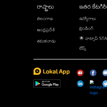
రాష్ట్రాలు
ఇతర కేటగిర
తెలంగాణ
ఉద్యోగాలు
ట్రెండింగ్
ఆంధ్రప్రదేశ్
🌟 వాట్సాప్ S
తమిళనాడు
టిప్స్