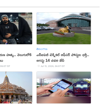
తెలంగాణ
ుణ హత్య.. వెలుగులోకి
ఎన్ఐఏబీ టెక్నికల్ ఆఫీసర్ పోస్టుల భర్తీ..
లు
ఆగస్టు 14 చివరి తేదీ
 06:07 IST
Jul 15, 2026, 06:07 IST