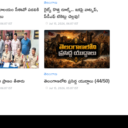
తెలంగాణ
మాలయం సీఈవో పదవికి
రైల్వే కొత్త రూల్స్.. ఇకపై వాట్సప్,
లు
పీడీఎఫ్ టికెట్లు చెల్లవు!
 06:07 IST
Jul 15, 2026, 06:07 IST
తెలంగాణ
ి ప్రాణం తీశారు
తెలంగాణలోని ప్రసిద్ధ యుద్ధాలు (44/50)
 06:07 IST
Jul 15, 2026, 05:07 IST