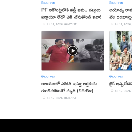
తెలంగాణ
తెలంగాణ
PF అకౌంట్లలోకి వడ్డీ జమ.. డబ్బులు
అయోధ్య రా
పడ్డాయో లేదో చెక్ చేసుకోండి ఇలా!
వేల దరఖాస్తు
Jul 15, 2026, 06:07 IST
Jul 15, 2026,
తెలంగాణ
తెలంగాణ
ఆలయంలో హారతి ఇస్తూ అర్చకుడు
బైక్ ఇవ్వలేదన
గుండెపోటుతో మృతి (వీడియో)
Jul 15, 2026,
Jul 15, 2026, 06:07 IST