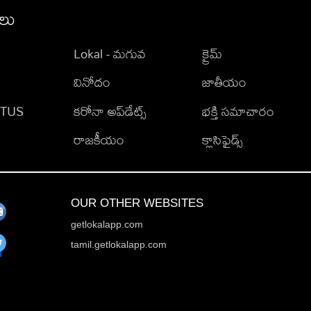
ీలు
Lokal - మగువ
క్రైమ్
వినోదం
జాతీయం
TATUS
కరోనా అప్‌డేట్స్
భక్తి సమాచారం
రాజకీయం
క్లాసిఫైడ్స్
OUR OTHER WEBSITES
getlokalapp.com
tamil.getlokalapp.com