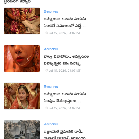
ట్రెండింగ్ న్యూస్
తెలంగాణ
అమ్మాయిల వివాహ వయసు
పెంచితే సమాజంలో వచ్చే
మార్పులు ఇవే!
Jul 15, 2026, 04:07 IST
తెలంగాణ
బాల్య వివాహాలు.. అమ్మాయిల
భవిష్యత్తుకు పెను ముప్పు
Jul 15, 2026, 04:07 IST
తెలంగాణ
అమ్మాయిల వివాహ వయసు
పెంపు.. దేశవ్యాప్తంగా
భిన్నాభిప్రాయాలు
Jul 15, 2026, 04:07 IST
తెలంగాణ
ఇజ్రాయెల్ వైమానిక దాడి..
గాజాలో హమాస్ కమాండర్ల