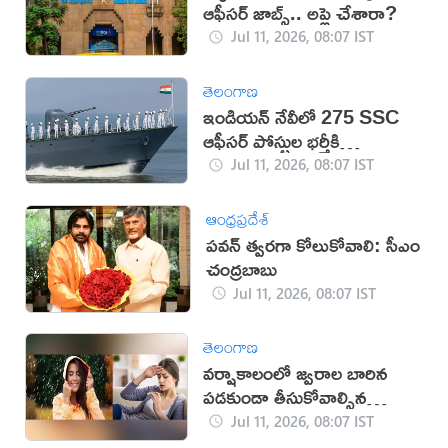
ఆఫీసర్ జాబ్స్‌.. అప్లై చేశారా?
Jul 11, 2026, 08:07 IST
తెలంగాణ
ఇండియన్ నేవీలో 275 SSC
ఆఫీసర్ పోస్టుల భర్తీకి
నోటిఫికేషన్
Jul 11, 2026, 08:07 IST
ఆంధ్రప్రదేశ్
పవన్‌ త్వరగా కోలుకోవాలి: సీఎం
చంద్రబాబు
Jul 11, 2026, 08:07 IST
తెలంగాణ
వర్షాకాలంలో జ్వరాల బారిన
పడకుండా తీసుకోవాల్సిన
జాగ్రత్తలు ఇవే
Jul 11, 2026, 08:07 IST