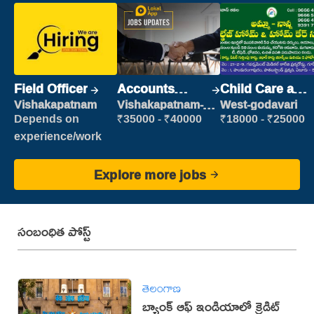
Field Officer
Accounts
Child Care and
Clerk
Patient care
Vishakapatnam
Vishakapatnam-
West-godavari
new
Depends on
₹35000 - ₹40000
₹18000 - ₹25000
experience/work
Explore more jobs
సంబంధిత పోస్ట్
తెలంగాణ
బ్యాంక్ ఆఫ్ ఇండియాలో క్రెడిట్