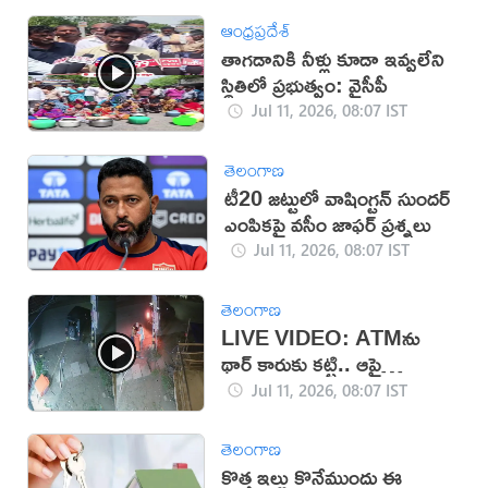
ఆంధ్రప్రదేశ్
తాగడానికి నీళ్లు కూడా ఇవ్వలేని
స్థితిలో ప్రభుత్వం: వైసీపీ
Jul 11, 2026, 08:07 IST
తెలంగాణ
టీ20 జట్టులో వాషింగ్టన్ సుందర్
ఎంపికపై వసీం జాఫర్ ప్రశ్నలు
Jul 11, 2026, 08:07 IST
తెలంగాణ
LIVE VIDEO: ATMను
థార్ కారుకు కట్టి.. ఆపై
దోచేశారు
Jul 11, 2026, 08:07 IST
తెలంగాణ
కొత్త ఇల్లు కొనేముందు ఈ