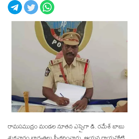
రామసముద్రం మండల నూతన ఎస్సైగా డి. రమేశ్ బాబు
శుక్రవారం బాధ్యతలు స్వీకరించారు. ఆయన రాయచోటి