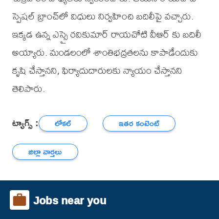
స్పెషల్ బ్రాంచ్‌లో విధులు నిర్వహించి బదిలీపై వచ్చారు.
ఇక్కడ ఉన్న ఎస్సై రవికుమార్ రాయచోటి వీఆర్ కు బదిలీ
అయ్యారు. మండలంలో శాంతిభద్రతలను కాపాడేందుకు
కృషి చేస్తానని, ఫిర్యాదుదారులకు న్యాయం చేస్తానని
తెలిపారు.
ట్యాగ్స్ :
లోకల్
ఇతర కంటెంట్
జిల్లా వార్తలు
Jobs near you