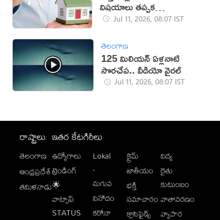
విషయాలు తప్పక
పరిశీలించండి!
Jul 11, 2026, 08:07 IST
తెలంగాణ
125 మిలియన్ ఏళ్లనాటి
సొరచేప.. వీడియో వైరల్
Jul 11, 2026, 08:07 IST
రాష్ట్రాలు
ఇతర కేటగిరీలు
తెలంగాణ
ఉద్యోగాలు
Lokal
క్రైమ్
విద్య
-
ట్రెండింగ్
జాతీయం
రైతు
ఆంధ్రప్రదేశ్
మగువ
కుటుంబం
🌟
భక్తి
తమిళనాడు
వినోదం
వాట్సాప్
సమాచారం
వాతావరణం
STATUS
కరోనా
క్లాసిఫైడ్స్
వ్యాపార