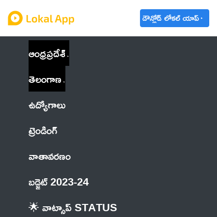
డౌన్లోడ్ లోకల్ యాప్
ఆంధ్రప్రదేశ్
తెలంగాణ
ఉద్యోగాలు
ట్రెండింగ్
వాతావరణం
బడ్జెట్ 2023-24
🌟 వాట్సాప్ STATUS