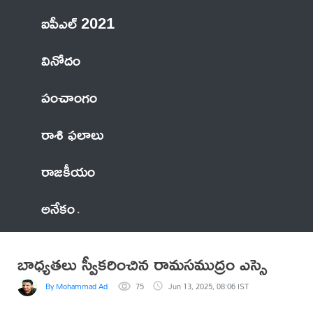
ఐపీఎల్ 2021
వినోదం
పంచాంగం
రాశి ఫలాలు
రాజకీయం
అనేకం
బాధ్యతలు స్వీకరించిన రామసముద్రం ఎస్సై
By Mohammad Adil Anwar
75
Jun 13, 2025, 08:06 IST