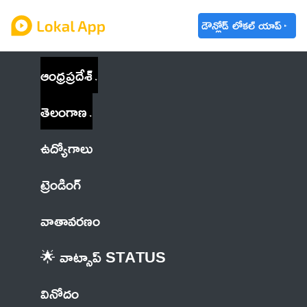
డౌన్లోడ్ లోకల్ యాప్
ఆంధ్రప్రదేశ్
తెలంగాణ
ఉద్యోగాలు
ట్రెండింగ్
వాతావరణం
🌟 వాట్సాప్ STATUS
వినోదం