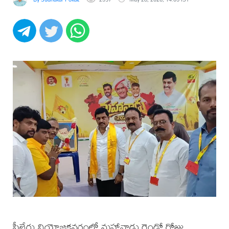
పీలేరు నియోజకవర్గంలో మహానాడు రెండో రోజు