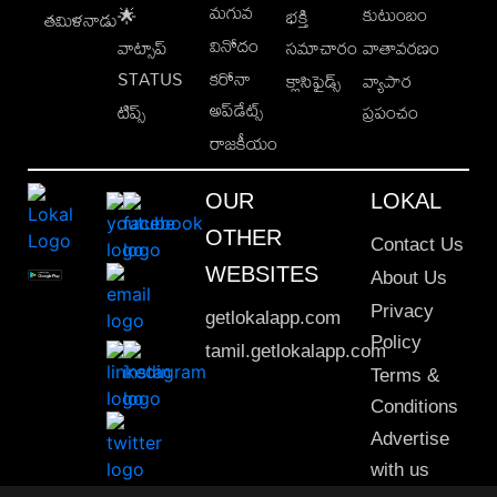
మగువ
కుటుంబం
🌟
భక్తి
తమిళనాడు
వినోదం
వాట్సాప్
సమాచారం
వాతావరణం
STATUS
కరోనా
క్లాసిఫైడ్స్
వ్యాపార
అప్‌డేట్స్
టిప్స్
ప్రపంచం
రాజకీయం
OUR
LOKAL
OTHER
Contact Us
WEBSITES
About Us
Privacy
getlokalapp.com
Policy
tamil.getlokalapp.com
Terms &
Conditions
Advertise
with us