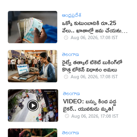
ఆంధ్రప్రదేశ్
ఒక్కో కుటుంబానికి రూ.25
వేలు.. ఖాతాల్లో జ‌మ చేయ‌నున్న
ప్ర‌భుత్వం..!
Aug 06, 2026, 17:08 IST
తెలంగాణ
రైల్వే తత్కాల్ టికెట్ బుకింగ్‌లో
కొత్త టోకెన్ విధానం అమలు
Aug 06, 2026, 17:08 IST
తెలంగాణ
VIDEO: బస్సు కింద పడ్డ
బైకర్.. యువకుడు మృతి!
Aug 06, 2026, 17:08 IST
తెలంగాణ