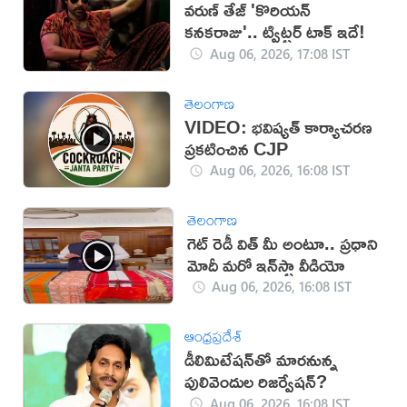
వరుణ్ తేజ్ 'కొరియన్
కనకరాజు'.. ట్విట్టర్ టాక్ ఇదే!
Aug 06, 2026, 17:08 IST
తెలంగాణ
VIDEO: భవిష్యత్ కార్యాచరణ
ప్రకటించిన CJP
Aug 06, 2026, 16:08 IST
తెలంగాణ
గెట్ రెడీ విత్ మీ అంటూ.. ప్రధాని
మోదీ మరో ఇన్‌స్టా వీడియో
Aug 06, 2026, 16:08 IST
ఆంధ్రప్రదేశ్
డీలిమిటేషన్‌తో మారనున్న
పులివెందుల రిజర్వేషన్?
Aug 06, 2026, 16:08 IST