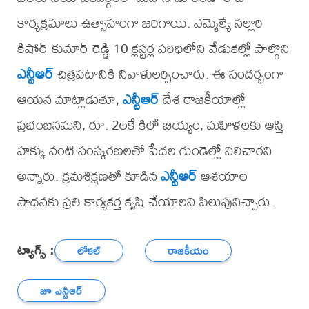
కార్యక్రమాలు ఉత్సాహంగా జరిగాయి. ఎమ్మెల్యే నల్లారి
కిషోర్ కుమార్ రెడ్డి 10 క్లస్టర్ల పరిధిలోని వేడుకల్లో పాల్గొని
ఎన్టీఆర్
చిత్రపటానికి నివాళులర్పించారు. ఈ సందర్భంగా
ఆయన మాట్లాడుతూ,
ఎన్టీఆర్
దేశ రాజకీయాల్లో
ప్రభంజనమని, రూ. 2లకే కిలో బియ్యం, మహిళలకు ఆస్తి
హక్కు వంటి సంస్కరణలతో పేదల గుండెల్లో నిలిచారని
అన్నారు. క్రమశిక్షణతో కూడిన
ఎన్టీఆర్
ఆశయాల
సాధనకు ప్రతి కార్యకర్త కృషి చేయాలని పిలుపునిచ్చారు.
ట్యాగ్స్ :
లోకల్
రాజకీయం
జూ ఎన్టీఆర్