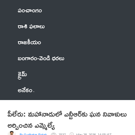
పంచాంగం
రాశి ఫలాలు
రాజకీయం
బంగారం-వెండి ధరలు
క్రైమ్
అనేకం
పీలేరు: మహానాడులో ఎన్టీఆర్‌కు ఘన నివాళులు
అర్పించిన ఎమ్మెల్యే
By Sudhakar Pokala
2537
May 28, 2026, 14:05 IST