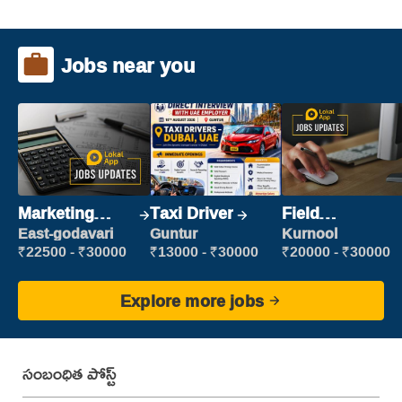
Jobs near you
Marketing
Taxi Driver
Field
Executive
Marketing
East-godavari
Guntur
Kurnool
Executive
₹22500 - ₹30000
₹13000 - ₹30000
₹20000 - ₹30000
Explore more jobs
సంబంధిత పోస్ట్