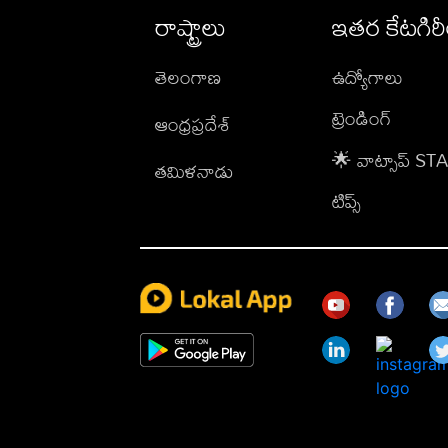
రాష్ట్రాలు
ఇతర కేటగిర
తెలంగాణ
ఉద్యోగాలు
ట్రెండింగ్
ఆంధ్రప్రదేశ్
🌟 వాట్సాప్ S
తమిళనాడు
టిప్స్