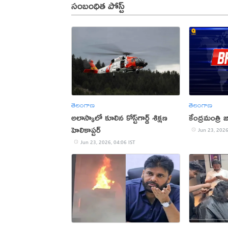
సంబంధిత పోస్ట్
తెలంగాణ
తెలంగాణ
అలాస్కాలో కూలిన కోస్ట్‌గార్డ్‌ శిక్షణ
కేంద్రమంత్రి 
హెలికాప్టర్‌
Jun 23, 2026
Jun 23, 2026, 04:06 IST