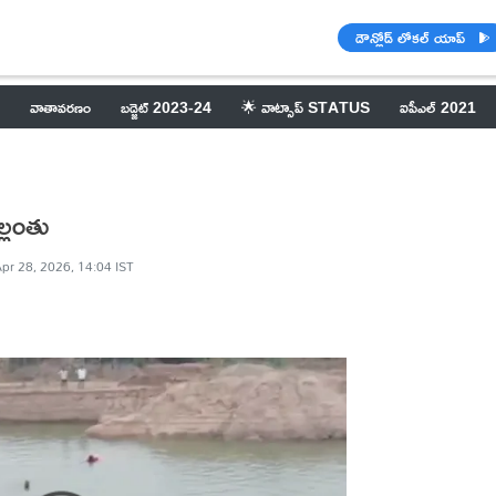
డౌన్లోడ్ లోకల్ యాప్
వాతావరణం
బడ్జెట్ 2023-24
🌟 వాట్సాప్ STATUS
ఐపీఎల్ 2021
ల్లంతు
pr 28, 2026, 14:04 IST