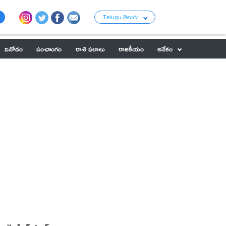
Telugu తెలుగు
వినోదం
పంచాంగం
రాశి ఫలాలు
రాజకీయం
అనేకం