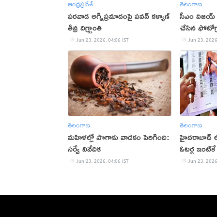
ఆంధ్రప్రదేశ్
తెలంగాణ
పరవాడ అగ్నిప్రమాదంపై పవన్ కళ్యాణ్
సీఎం విజయ్ బర
తీవ్ర దిగ్భ్రాంతి
చేసిన ఫోటోగ
Jun 23, 2026, 04:06 IST
Jun 23, 2026
తెలంగాణ
తెలంగాణ
మహిళల్లో పొగాకు వాడకం పెరిగింది:
హైదరాబాద్ ల
సర్వే నివేదిక
ఓటర్ల ఇంటికే
Jun 23, 2026, 04:06 IST
Jun 23, 2026