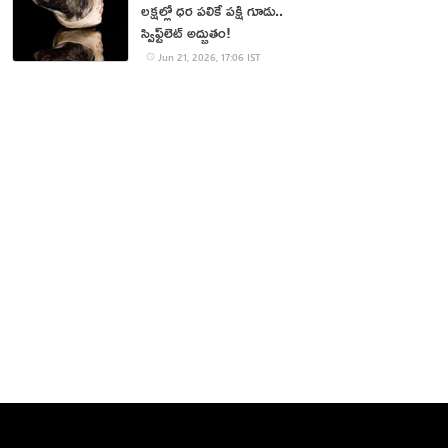
లక్షల్లో ధర పలికే పక్షి గూడు..
స్విఫ్ట్‌లెట్ అద్భుతం!
Jun 21, 2026, 17:06 IST