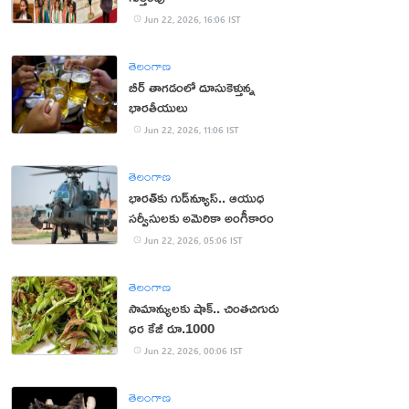
Jun 22, 2026, 16:06 IST
తెలంగాణ
బీర్ తాగడంలో దూసుకెళ్తున్న
భారతీయులు
Jun 22, 2026, 11:06 IST
తెలంగాణ
భారత్‌కు గుడ్‌న్యూస్‌.. ఆయుధ
సర్వీసులకు అమెరికా అంగీకారం
Jun 22, 2026, 05:06 IST
తెలంగాణ
సామాన్యులకు షాక్.. చింతచిగురు
ధర కేజీ రూ.1000
Jun 22, 2026, 00:06 IST
తెలంగాణ