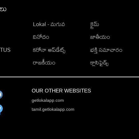
ీలు
Lokal - మగువ
క్రైమ్
వినోదం
జాతీయం
TATUS
కరోనా అప్‌డేట్స్
భక్తి సమాచారం
రాజకీయం
క్లాసిఫైడ్స్
OUR OTHER WEBSITES
getlokalapp.com
tamil.getlokalapp.com