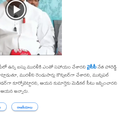
 టీడీపీలో ఉన్న బస్సు మురళీకి ఎంతో సహాయం చేశారని
వైసీపీ
నేత పోరెడ్డి
ాడుతూ, మురళీని రెండుసార్లు కౌన్సిలర్‌గా చేశారని, మున్సిపల్
ర్ లీడర్‌గా కూర్చోబెట్టారని, ఆయన కుమార్తెకు మెడికల్ సీటు ఇప్పించారని
ని ఆయన అన్నారు.
ు
రాజకీయాలు