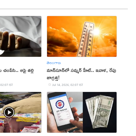
తెలంగాణ
ను చంపేసి.. ఆపై తల్లి
మాన్‌సూన్‌లో సమ్మర్ హీట్.. ఇవాళ, రేపు
జాగ్రత్త!
 02:07 IST
Jul 14, 2026, 02:07 IST