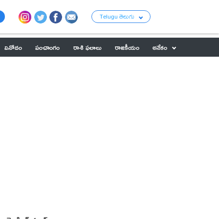
Telugu తెలుగు
వినోదం
పంచాంగం
రాశి ఫలాలు
రాజకీయం
అనేకం