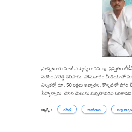
ప్రొద్దుటూరు మాజీ ఎమ్మెల్యే రాచమల్లు, ప్రస్తుతం
నరసింహారెడ్డి తెలిపారు. సోమవారం మీడియాతో మాట్ల
ఎన్నికల్లో రూ. 50 లక్షలు ఇచ్చారని, కౌన్సిల్‌లో ఫ్లో
పేర్కొన్నారు. చేసిన మేలును మర్చిపోవడం సరికాద
ట్యాగ్స్ :
లోకల్
రాజకీయం
జిల్లా వార్తల