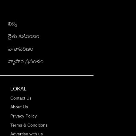
విద్య
రైతు కుటుంబం
వాతావరణం
వ్యాపార ప్రపంచం
LOKAL
Contact Us
About Us
Privacy Policy
Terms & Conditions
Advertise with us