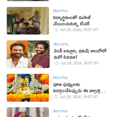
తెలంగాణ
విద్యార్థినులతో మసాజ్
చేయించుకున్న టీచర్
Jul 29, 2026, 10:07 IST
తెలంగాణ
వెంకీ అట్లూరి, ధనుష్ కాంబోలో
మరో సినిమా!
Jul 29, 2026, 10:07 IST
తెలంగాణ
పూజ పువ్వులను
విసర్జించేటప్పుడు ఈ జాగ్రత్తలు
తప్పనిసరి!
Jul 29, 2026, 10:07 IST
తెలంగాణ