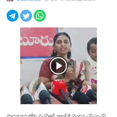
ప్రొద్దుటూరులోని వైఎన్ఆర్ కాలనీకి చెందిన ఎస్ఎంఎస్