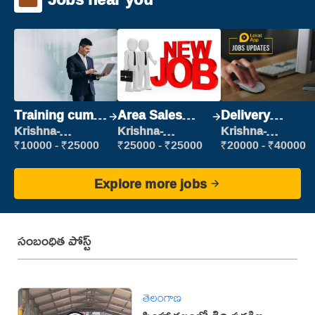
Training cum
Area Sales
Delivery
Placement
Manager (Field
Executive
Krishna-
Krishna-
Krishna-
vijayawada
vijayawada
vijayawada
Sales)
₹10000 - ₹25000
₹25000 - ₹25000
₹20000 - ₹40000
Explore more jobs
సంబంధిత పోస్ట్
తెలంగాణ