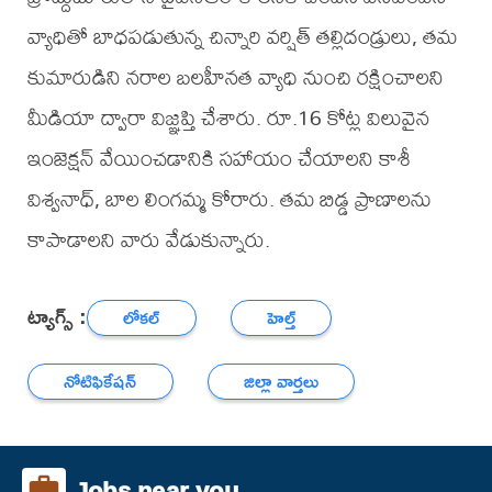
వ్యాధితో బాధపడుతున్న చిన్నారి వర్షిత్ తల్లిదండ్రులు, తమ
కుమారుడిని నరాల బలహీనత వ్యాధి నుంచి రక్షించాలని
మీడియా ద్వారా విజ్ఞప్తి చేశారు. రూ.16 కోట్ల విలువైన
ఇంజెక్షన్ వేయించడానికి సహాయం చేయాలని కాశీ
విశ్వనాధ్, బాల లింగమ్మ కోరారు. తమ బిడ్డ ప్రాణాలను
కాపాడాలని వారు వేడుకున్నారు.
ట్యాగ్స్ :
లోకల్
హెల్త్
నోటిఫికేషన్
జిల్లా వార్తలు
Jobs near you