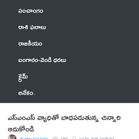
పంచాంగం
రాశి ఫలాలు
రాజకీయం
బంగారం-వెండి ధరలు
క్రైమ్
అనేకం
ఎస్ఎంఎస్ వ్యాధితో బాధపడుతున్న చిన్నారి
ఆదుకోండి
By lakku Siva Sankar Reddy
2293
Jun 04, 2026, 03:06 IST