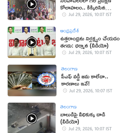
సింహాచలంలో గిరి ప్రదక్షిణ
కోలాహలం.. కిక్కిరిసిన
గిరిమార్గం.
Jul 29, 2026, 10:07 IST
ఆంధ్రప్రదేశ్
ఉత్తరాంధ్రను నిర్లక్ష్యం చేయడం
తగదు: ధర్మాన (వీడియో)
Jul 29, 2026, 10:07 IST
తెలంగాణ
పీఎఫ్ వడ్డీ జమ కాలేదా..
కారణాలు ఇవే!
Jul 29, 2026, 10:07 IST
తెలంగాణ
బాలుడిపై వీధికుక్క దాడి
(వీడియో)
Jul 29, 2026, 10:07 IST