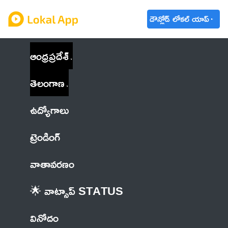
డౌన్లోడ్ లోకల్ యాప్
ఆంధ్రప్రదేశ్
తెలంగాణ
ఉద్యోగాలు
ట్రెండింగ్
వాతావరణం
🌟 వాట్సాప్ STATUS
వినోదం