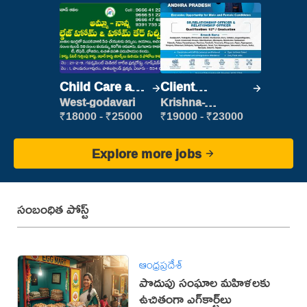
Child Care and
Client
Patient care
Relationship
West-godavari
Krishna-
vijayawada
Executive
₹18000 - ₹25000
₹19000 - ₹23000
Explore more jobs
సంబంధిత పోస్ట్
ఆంధ్రప్రదేశ్
పొదుపు సంఘాల మహిళలకు
ఉచితంగా ఎగ్‌కార్ట్‌లు