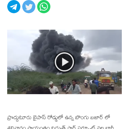
ప్రొద్దుటూరు బైపాస్ రోడ్డులో ఉన్న బొంగు బజార్ లో
శనివారం సాయంత్రం విద్యుత్ షార్ట్ సర్క్యూట్ వల్ల భారీ