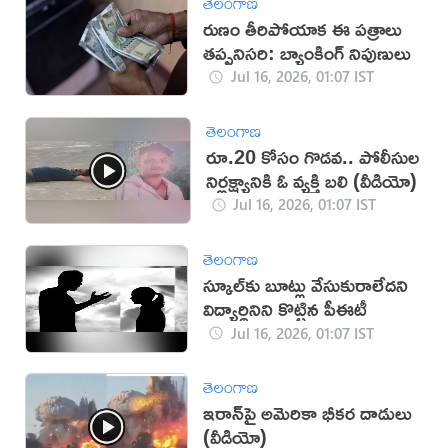
తెలంగాణ
రుణం తీరిపోయాక ఈ పత్రాలు
తప్పనిసరి: బ్యాంకింగ్ నిపుణులు
Jul 16, 2026, 01:07 IST
తెలంగాణ
రూ.20 కోసం గొడవ.. పోలీసుల
నిర్లక్ష్యానికి ఓ వ్యక్తి బలి (వీడియో)
Jul 16, 2026, 01:07 IST
తెలంగాణ
స్కూల్‌కు బూట్లు వేసుకురాలేదని
విద్యార్థినిని కొట్టిన పీఈటీ
Jul 16, 2026, 01:07 IST
తెలంగాణ
ఇరాన్‌పై అమెరికా భీకర దాడులు
(వీడియో)