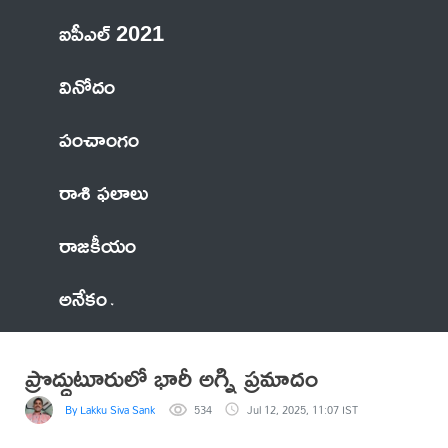
ఐపీఎల్ 2021
వినోదం
పంచాంగం
రాశి ఫలాలు
రాజకీయం
అనేకం
ప్రొద్దుటూరులో భారీ అగ్ని ప్రమాదం
By Lakku Siva Sankar Reddy
534
Jul 12, 2025, 11:07 IST