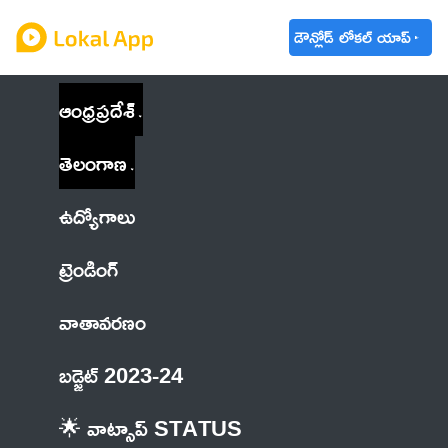
డౌన్లోడ్ లోకల్ యాప్
ఆంధ్రప్రదేశ్
తెలంగాణ
ఉద్యోగాలు
ట్రెండింగ్
వాతావరణం
బడ్జెట్ 2023-24
🌟 వాట్సాప్ STATUS