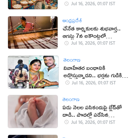
Jul 16, 2026, 01:07 IST
ఆంధ్రప్రదేశ్
చేనేత కార్మికులకు శుభవార్త..
ఆగస్టు 7న అకౌంట్లలో
రూ.25,000 జమ
Jul 16, 2026, 01:07 IST
తెలంగాణ
వివాహేతర బంధానికి
అడ్డొస్తున్నాడని.. భర్తను గుడికి
తీసుకెళ్లి చంపిన భార్య
Jul 16, 2026, 01:07 IST
తెలంగాణ
ఏడు నెలల పసికందుపై బ్లేడ్‌తో
దాడి.. పొదల్లో పడేసిన
దుండగులు!
Jul 16, 2026, 01:07 IST