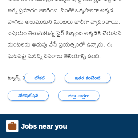
అగ్ని ప్రమాదం జరిగింది. దీంతో ఒక్కసారిగా అక్కడ
పొగలు అలుముకుని మంటలు భారీగా వ్యాపించాయి.
విషయం తెలుసుకున్న ఫైర్ సిబ్బంది అక్కడికి చేరుకుని
మంటలను అదుపు చేసే ప్రయత్నంలో ఉన్నారు. ఈ
ఘటనపై మరిన్ని వివరాలు తెలియాల్సి ఉంది.
ట్యాగ్స్ :
లోకల్
ఇతర కంటెంట్
నోటిఫికేషన్
జిల్లా వార్తలు
Jobs near you