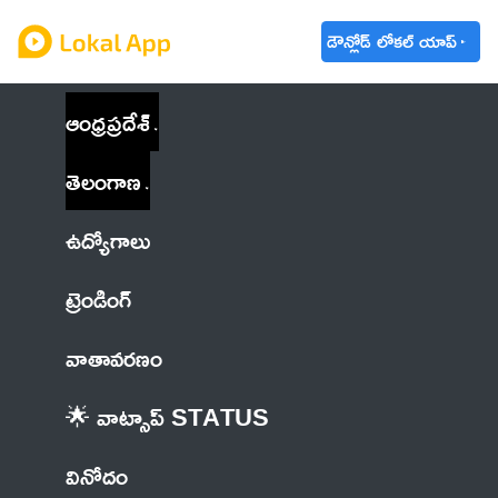
డౌన్లోడ్ లోకల్ యాప్
ఆంధ్రప్రదేశ్
తెలంగాణ
ఉద్యోగాలు
ట్రెండింగ్
వాతావరణం
🌟 వాట్సాప్ STATUS
వినోదం