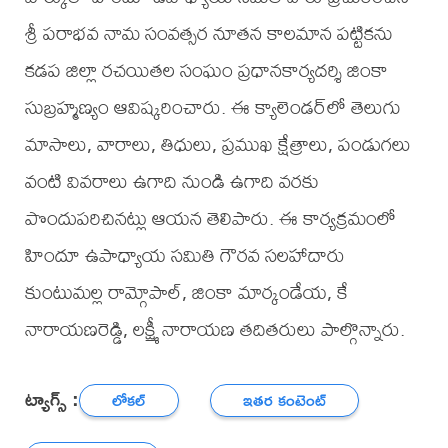
శ్రీ పరాభవ నామ సంవత్సర నూతన కాలమాన పట్టికను
కడప జిల్లా రచయితల సంఘం ప్రధానకార్యదర్శి జింకా
సుబ్రహ్మణ్యం ఆవిష్కరించారు. ఈ క్యాలెండర్‌లో తెలుగు
మాసాలు, వారాలు, తిధులు, ప్రముఖ క్షేత్రాలు, పండుగలు
వంటి వివరాలు ఉగాది నుండి ఉగాది వరకు
పొందుపరిచినట్లు ఆయన తెలిపారు. ఈ కార్యక్రమంలో
హిందూ ఉపాధ్యాయ సమితి గౌరవ సలహాదారు
కుంటుమల్ల రామ్గోపాల్, జింకా మార్కండేయ, కే
నారాయణరెడ్డి, లక్ష్మీ నారాయణ తదితరులు పాల్గొన్నారు.
ట్యాగ్స్ :
లోకల్
ఇతర కంటెంట్