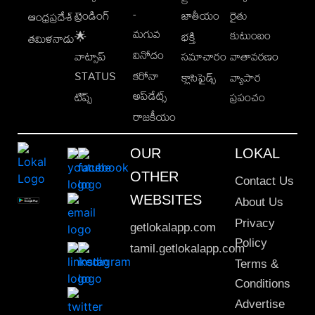
-
ట్రెండింగ్
జాతీయం
రైతు
ఆంధ్రప్రదేశ్
మగువ
కుటుంబం
🌟
భక్తి
తమిళనాడు
వినోదం
వాట్సాప్
సమాచారం
వాతావరణం
STATUS
కరోనా
క్లాసిఫైడ్స్
వ్యాపార
అప్‌డేట్స్
టిప్స్
ప్రపంచం
రాజకీయం
OUR
LOKAL
OTHER
Contact Us
WEBSITES
About Us
Privacy
getlokalapp.com
Policy
tamil.getlokalapp.com
Terms &
Conditions
Advertise