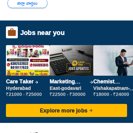
జిల్లా వార్తలు
Jobs near you
Care Taker
Marketing
Chemist
Executive
Production
Hyderabad
East-godavari
Vishakapatnam-
new
Executive
₹21000 - ₹25000
₹22500 - ₹30000
₹18000 - ₹24000
Explore more jobs