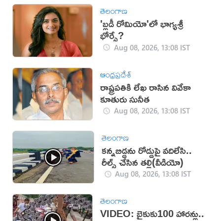
తెలంగాణ
'బ్లడీ రోమియో'లో భాగ్యశ్రీ
భోర్సే?
Aug 08, 2026, 13:08 IST
ఆంధ్రప్రదేశ్
రాష్ట్రపతికి లేఖ రాసిన వివేకా
కూతురు సునీత
Aug 08, 2026, 13:08 IST
తెలంగాణ
కన్నబిడ్డను రోడ్డుపై వదిలేసి..
రీల్స్ చేసిన తల్లి(వీడియో)
Aug 08, 2026, 13:08 IST
తెలంగాణ
VIDEO: బైకుకు100 హారన్లు..