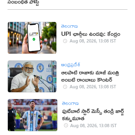
సంబంధిత పోస్ట్
తెలంగాణ
UPI ఛార్జీలు ఉండవు: కేంద్రం
Aug 08, 2026, 13:08 IST
ఆంధ్రప్రదేశ్
ఆలపాటి రాజాకు మాజీ మంత్రి
అంబటి రాంబాబు కౌంటర్‌
Aug 08, 2026, 13:08 IST
తెలంగాణ
ఫుట్‌బాల్ స్టార్ మెస్సీ తండ్రి జార్జ్
కన్నుమూత
Aug 08, 2026, 13:08 IST