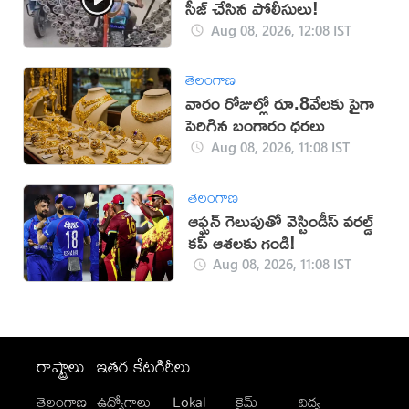
సీజ్ చేసిన పోలీసులు!
Aug 08, 2026, 12:08 IST
తెలంగాణ
వారం రోజుల్లో రూ.8వేలకు పైగా
పెరిగిన బంగారం ధరలు
Aug 08, 2026, 11:08 IST
తెలంగాణ
ఆఫ్ఘన్ గెలుపుతో వెస్టిండీస్ వరల్డ్
కప్ ఆశలకు గండి!
Aug 08, 2026, 11:08 IST
రాష్ట్రాలు
ఇతర కేటగిరీలు
తెలంగాణ
ఉద్యోగాలు
Lokal
క్రైమ్
విద్య