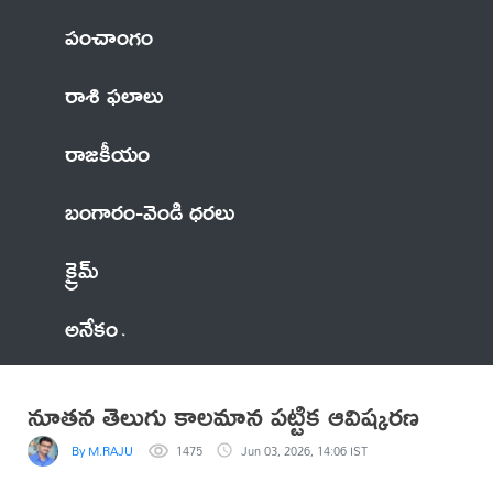
పంచాంగం
రాశి ఫలాలు
రాజకీయం
బంగారం-వెండి ధరలు
క్రైమ్
అనేకం
నూతన తెలుగు కాలమాన పట్టిక ఆవిష్కరణ
By M.RAJU
1475
Jun 03, 2026, 14:06 IST