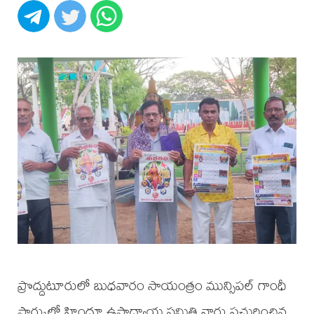
ప్రొద్దుటూరులో బుధవారం సాయంత్రం మున్సిపల్ గాంధీ
పార్కులో హిందూ ఉపాధ్యాయ సమితి వారు ప్రచురించిన