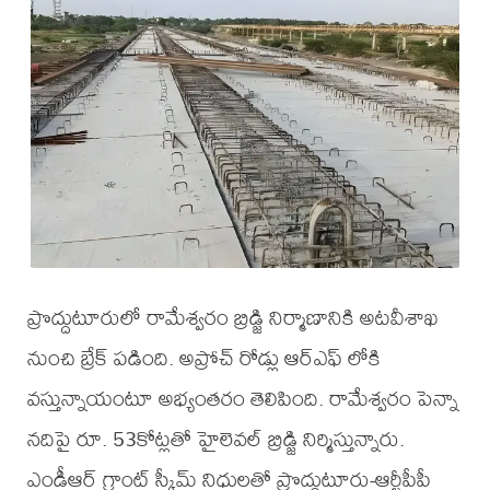
ప్రొద్దుటూరులో రామేశ్వరం బ్రిడ్జి నిర్మాణానికి అటవీశాఖ
నుంచి బ్రేక్ పడింది. అప్రోచ్ రోడ్లు ఆర్ఎఫ్ లోకి
వస్తున్నాయంటూ అభ్యంతరం తెలిపింది. రామేశ్వరం పెన్నా
నదిపై రూ. 53కోట్లతో హైలెవల్ బ్రిడ్జి నిర్మిస్తున్నారు.
ఎండీఆర్ గ్రాంట్ స్కీమ్ నిధులతో ప్రొద్దుటూరు-ఆర్టీపీపీ