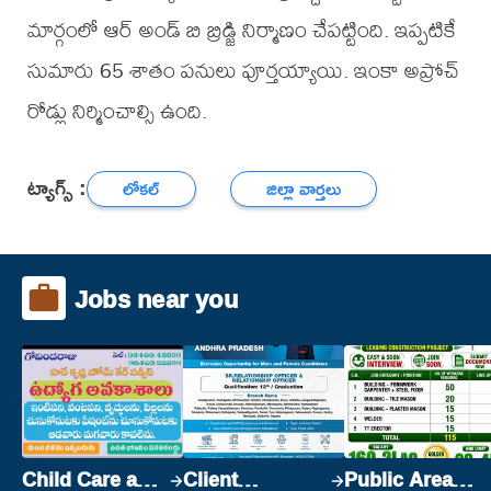
మార్గంలో ఆర్ అండ్ బి బ్రిడ్జి నిర్మాణం చేపట్టింది. ఇప్పటికే
సుమారు 65 శాతం పనులు పూర్తయ్యాయి. ఇంకా అప్రోచ్
రోడ్లు నిర్మించాల్సి ఉంది.
ట్యాగ్స్ :
లోకల్
జిల్లా వార్తలు
Jobs near you
Child Care and
Client
Public Area