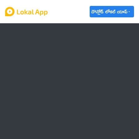
డౌన్లోడ్ లోకల్ యాప్
ఆంధ్రప్రదేశ్
తెలంగాణ
ఉద్యోగాలు
ట్రెండింగ్
వాతావరణం
బడ్జెట్ 2023-24
🌟 వాట్సాప్ STATUS