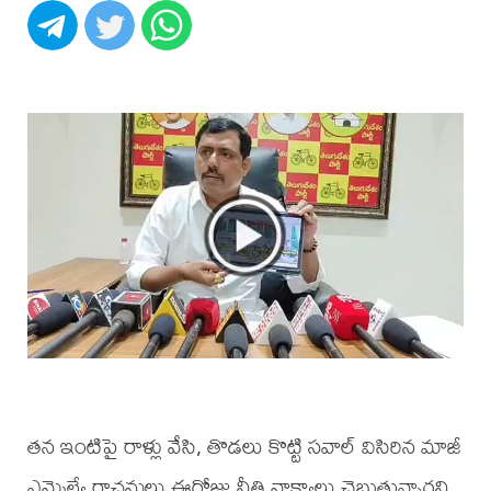
తన ఇంటిపై రాళ్లు వేసి, తొడలు కొట్టి సవాల్ విసిరిన మాజీ
ఎమ్మెల్యే రాచమల్లు ఈరోజు నీతి వాక్యాలు చెబుతున్నారని