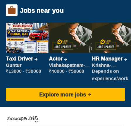
Jobs near you
Taxi Driver
Actor
HR Manager
Guntur
Vishakapatnam-
Krishna-
new
vijayawada
₹13000 - ₹30000
₹40000 - ₹50000
Depends on
experience/work
Explore more jobs
సంబంధిత పోస్ట్