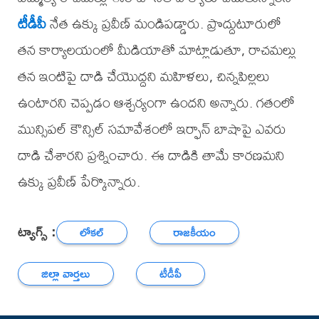
టీడీపీ
నేత ఉక్కు ప్రవీణ్ మండిపడ్డారు. ప్రొద్దుటూరులో
తన కార్యాలయంలో మీడియాతో మాట్లాడుతూ, రాచమల్లు
తన ఇంటిపై దాడి చేయొద్దని మహిళలు, చిన్నపిల్లలు
ఉంటారని చెప్పడం ఆశ్చర్యంగా ఉందని అన్నారు. గతంలో
మున్సిపల్ కౌన్సిల్ సమావేశంలో ఇర్ఫాన్ బాషాపై ఎవరు
దాడి చేశారని ప్రశ్నించారు. ఈ దాడికి తామే కారణమని
ఉక్కు ప్రవీణ్ పేర్కొన్నారు.
ట్యాగ్స్ :
లోకల్
రాజకీయం
జిల్లా వార్తలు
టీడీపీ