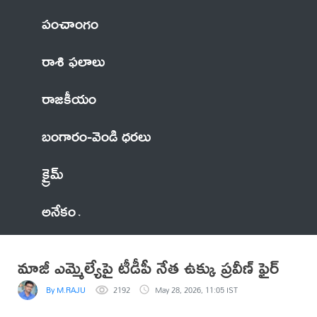
పంచాంగం
రాశి ఫలాలు
రాజకీయం
బంగారం-వెండి ధరలు
క్రైమ్
అనేకం
మాజీ ఎమ్మెల్యేపై టీడీపీ నేత ఉక్కు ప్రవీణ్ ఫైర్
By M.RAJU
2192
May 28, 2026, 11:05 IST