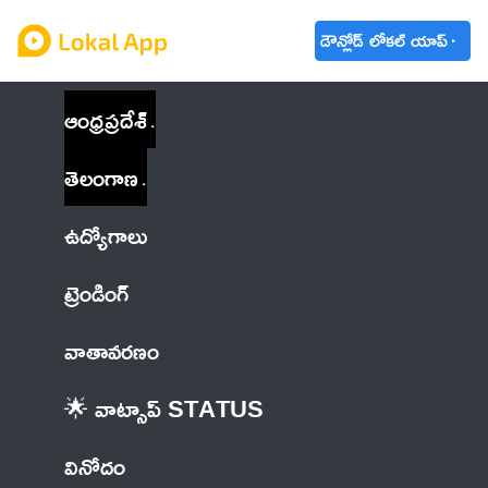
డౌన్లోడ్ లోకల్ యాప్
ఆంధ్రప్రదేశ్
తెలంగాణ
ఉద్యోగాలు
ట్రెండింగ్
వాతావరణం
🌟 వాట్సాప్ STATUS
వినోదం