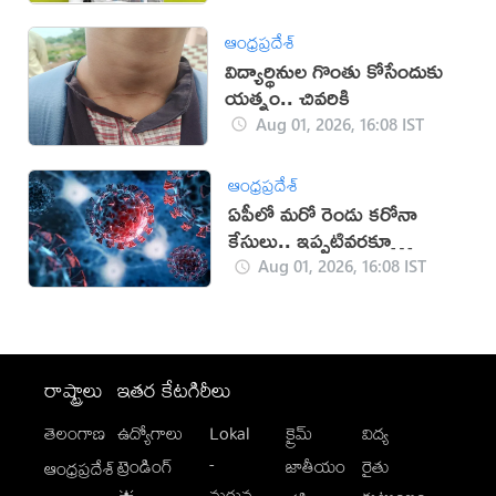
ఆంధ్రప్రదేశ్
విద్యార్థినుల గొంతు కోసేందుకు
యత్నం.. చివరికి
Aug 01, 2026, 16:08 IST
ఆంధ్రప్రదేశ్
ఏపీలో మరో రెండు కరోనా
కేసులు.. ఇప్పటివరకూ
ఎన్నంటే?
Aug 01, 2026, 16:08 IST
రాష్ట్రాలు
ఇతర కేటగిరీలు
తెలంగాణ
ఉద్యోగాలు
Lokal
క్రైమ్
విద్య
-
ట్రెండింగ్
జాతీయం
రైతు
ఆంధ్రప్రదేశ్
మగువ