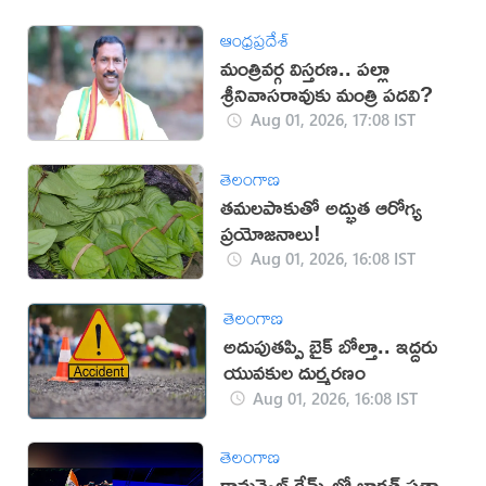
ఆంధ్రప్రదేశ్
మంత్రివర్గ విస్తరణ.. పల్లా
శ్రీనివాసరావుకు మంత్రి పదవి?
Aug 01, 2026, 17:08 IST
తెలంగాణ
తమలపాకుతో అద్భుత ఆరోగ్య
ప్రయోజనాలు!
Aug 01, 2026, 16:08 IST
తెలంగాణ
అదుపుతప్పి బైక్ బోల్తా.. ఇద్దరు
యువకుల దుర్మరణం
Aug 01, 2026, 16:08 IST
తెలంగాణ
కామన్వెల్త్ గేమ్స్‌లో భారత్‌ సత్తా..