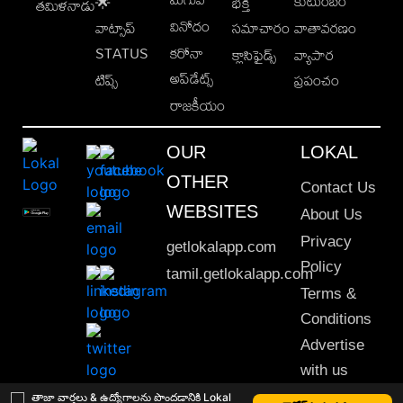
కుటుంబం
🌟
భక్తి
తమిళనాడు
వినోదం
వాట్సాప్
సమాచారం
వాతావరణం
STATUS
కరోనా
క్లాసిఫైడ్స్
వ్యాపార
అప్‌డేట్స్
టిప్స్
ప్రపంచం
రాజకీయం
OUR
LOKAL
OTHER
Contact Us
WEBSITES
About Us
Privacy
getlokalapp.com
Policy
tamil.getlokalapp.com
Terms &
Conditions
Advertise
with us
Sitemap
తాజా వార్తలు & ఉద్యోగాలను పొందడానికి Lokal