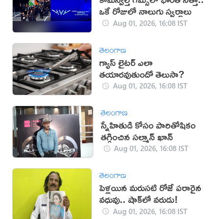
ఒకే రోజులో నాలుగు స్వర్ణాలు
Aug 01, 2026, 16:08 IST
తెలంగాణ
గ్యాస్ లైటర్ ఎలా
తయారవుతుందో తెలుసా?
Aug 01, 2026, 16:08 IST
తెలంగాణ
స్నేహితుడి కోసం పారితోషికం
తగ్గించిన సల్మాన్ ఖాన్
Aug 01, 2026, 16:08 IST
తెలంగాణ
పెళ్లయిన మరుసటి రోజే పరారైన
వధువు.. షాక్‌లో వరుడు!
Aug 01, 2026, 16:08 IST