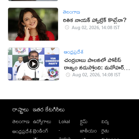
తెలంగాణ
రితిక నాయక్ హ్యాట్రిక్ కొట్టేనా?
Aug 02, 2026, 14:08 IST
ఆంధ్రప్రదేశ్
చంద్రబాబు పాలనలో పోలీస్
రాజ్యం నడుస్తోంది: మనోహర్
రెడ్డి
Aug 02, 2026, 14:08 IST
రాష్ట్రాలు
ఇతర కేటగిరీలు
తెలంగాణ
ఉద్యోగాలు
Lokal
క్రైమ్
విద్య
-
ట్రెండింగ్
జాతీయం
రైతు
ఆంధ్రప్రదేశ్
మగువ