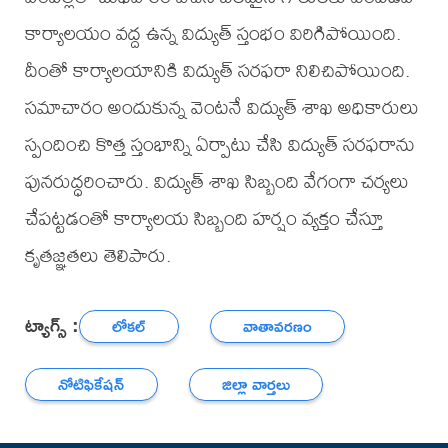
కార్యాలయం వద్ద ఉన్న విద్యుత్ స్తంభం విరిగిపోయింది.
దీంతో కార్యాలయానికి విద్యుత్ సరఫరా నిలిచిపోయింది.
సమాచారం అందుకున్న వెంటనే విద్యుత్ శాఖ అధికారులు
స్పందించి కొత్త స్తంభాన్ని ఏర్పాటు చేసి విద్యుత్ సరఫరాను
పునరుద్ధరించారు. విద్యుత్ శాఖ సిబ్బంది వేగంగా చర్యలు
చేపట్టడంతో కార్యాలయ సిబ్బంది హర్షం వ్యక్తం చేస్తూ
కృతజ్ఞతలు తెలిపారు.
ట్యాగ్స్ :
లోకల్
వాతావరణం
నోటిఫికేషన్
జిల్లా వార్తలు