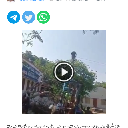
వేంపల్లెలో బుధవారం వీచిన బలమైన గాలులకు ఎంపీడీవో