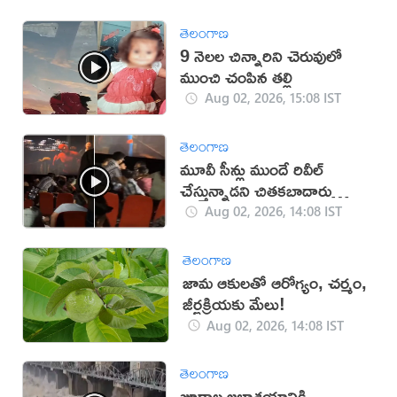
తెలంగాణ
9 నెలల చిన్నారిని చెరువులో
ముంచి చంపిన తల్లి
Aug 02, 2026, 15:08 IST
తెలంగాణ
మూవీ సీన్లు ముందే రివీల్
చేస్తున్నాడని చితకబాదారు
(వీడియో)
Aug 02, 2026, 14:08 IST
తెలంగాణ
జామ ఆకులతో ఆరోగ్యం, చర్మం,
జీర్ణక్రియకు మేలు!
Aug 02, 2026, 14:08 IST
తెలంగాణ
జూరాల జలాశయానికి