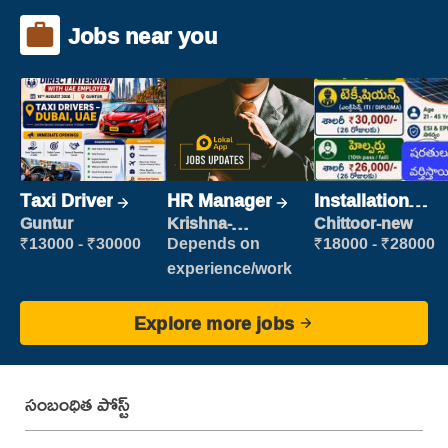
Jobs near you
Taxi Driver
HR Manager
Installation
Engineer/
Guntur
Krishna-
Chittoor-new
vijayawada
Helper
₹13000 - ₹30000
Depends on
₹18000 - ₹28000
experience/work
Explore more jobs
సంబంధిత పోస్ట్