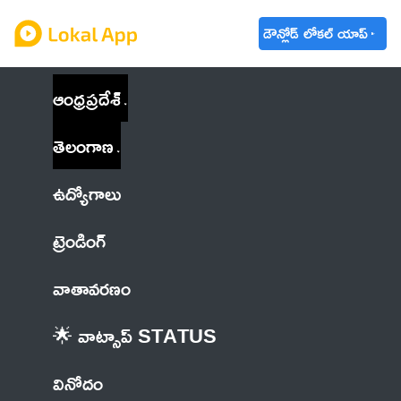
డౌన్లోడ్ లోకల్ యాప్
ఆంధ్రప్రదేశ్
తెలంగాణ
ఉద్యోగాలు
ట్రెండింగ్
వాతావరణం
🌟 వాట్సాప్ STATUS
వినోదం