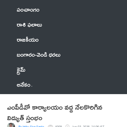
పంచాంగం
రాశి ఫలాలు
రాజకీయం
బంగారం-వెండి ధరలు
క్రైమ్
అనేకం
ఎంపీడీవో కార్యాలయం వద్ద నేలకొరిగిన
విద్యుత్ స్తంభం
By lakku Siva Sankar Reddy
4009
Jun 03, 2026, 14:06 IST