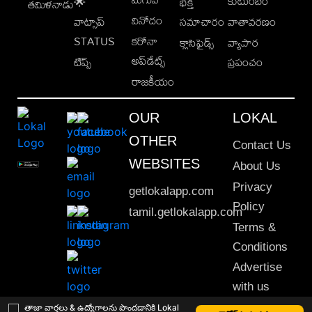
కుటుంబం
🌟
భక్తి
తమిళనాడు
వినోదం
వాట్సాప్
సమాచారం
వాతావరణం
STATUS
కరోనా
క్లాసిఫైడ్స్
వ్యాపార
అప్‌డేట్స్
టిప్స్
ప్రపంచం
రాజకీయం
OUR
LOKAL
OTHER
Contact Us
WEBSITES
About Us
Privacy
getlokalapp.com
Policy
tamil.getlokalapp.com
Terms &
Conditions
Advertise
with us
Sitemap
తాజా వార్తలు & ఉద్యోగాలను పొందడానికి Lokal