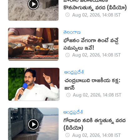
కొనసాగుతున్న వరద (వీడియో)
Aug 02, 2026, 14:08 IST
తెలంగాణ
భోజనం వేగంగా తింటే వచ్చే
సమస్యలు ఇవే!
Aug 02, 2026, 14:08 IST
ఆంధ్రప్రదేశ్
చంద్రబాబుది రాజకీయ కక్ష:
జగన్
Aug 02, 2026, 14:08 IST
ఆంధ్రప్రదేశ్
గోదావరి నదికి తగ్గుతున్న వరద
(వీడియో)
Aug 02, 2026, 14:08 IST