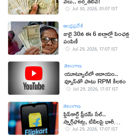
వేలు.. అర్హతలివే!
Jul 30, 2026, 01:07 IST
ఆంధ్రప్రదేశ్
జులై 30న ఈ 6 జిల్లాల్లో పింఛన్ల
పంపిణీ
Jul 29, 2026, 17:07 IST
తెలంగాణ
యూట్యూబ్‌లో ఆదాయం..
వ్యూస్‌తో పాటు RPM కీలకం
Jul 29, 2026, 17:07 IST
తెలంగాణ
ఫ్లిప్‌కార్ట్ ఫ్రీడమ్ సేల్..
స్మార్ట్‌ఫోన్లు, టీవీలపై భారీ
తగ్గింపు!
Jul 29, 2026, 17:07 IST