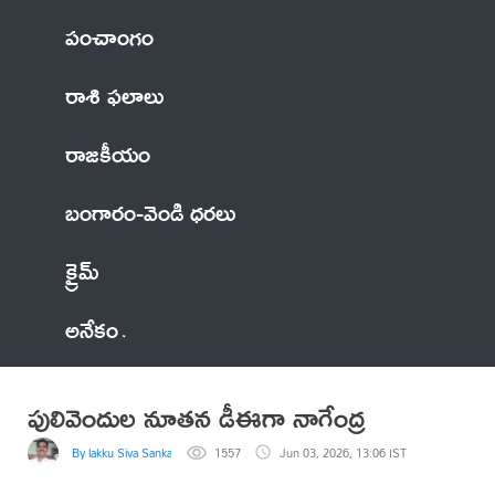
పంచాంగం
రాశి ఫలాలు
రాజకీయం
బంగారం-వెండి ధరలు
క్రైమ్
అనేకం
పులివెందుల నూతన డీఈగా నాగేంద్ర
By lakku Siva Sankar Reddy
1557
Jun 03, 2026, 13:06 IST