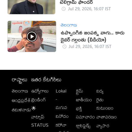
టెలిగ్రామ్ ఫౌండర్
Jul 29, 2026, 16:07 IST
తెలంగాణ
ఉప్పొంగిన జంపన్న వాగు.. కారు
డ్రైవర్ గల్లంతు (వీడియో)
Jul 29, 2026, 16:07 IST
రాష్ట్రాలు
ఇతర కేటగిరీలు
తెలంగాణ
ఉద్యోగాలు
Lokal
క్రైమ్
విద్య
-
ట్రెండింగ్
జాతీయం
రైతు
ఆంధ్రప్రదేశ్
మగువ
కుటుంబం
🌟
భక్తి
తమిళనాడు
వినోదం
వాట్సాప్
సమాచారం
వాతావరణం
STATUS
కరోనా
క్లాసిఫైడ్స్
వ్యాపార