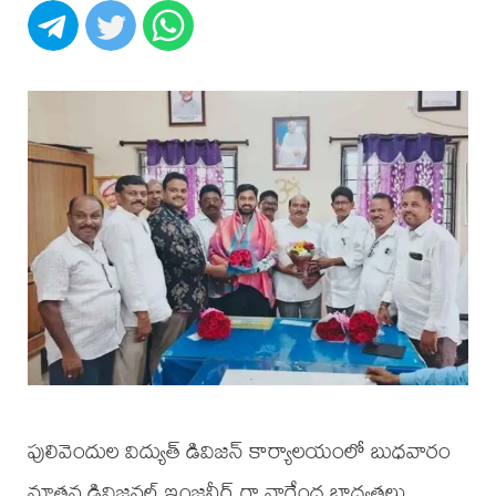
పులివెందుల విద్యుత్ డివిజన్ కార్యాలయంలో బుధవారం
నూతన డివిజనల్ ఇంజనీర్ గా నాగేంద్ర బాధ్యతలు