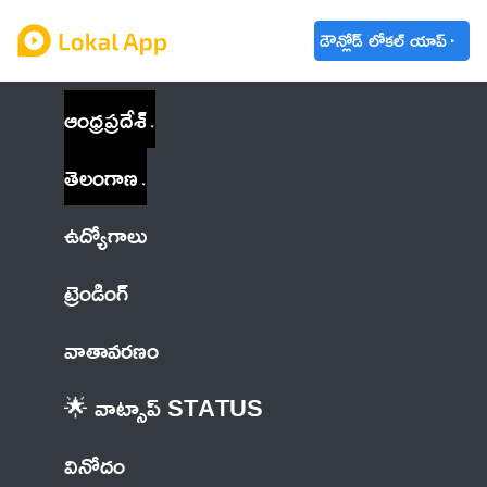
డౌన్లోడ్ లోకల్ యాప్
ఆంధ్రప్రదేశ్
తెలంగాణ
ఉద్యోగాలు
ట్రెండింగ్
వాతావరణం
🌟 వాట్సాప్ STATUS
వినోదం