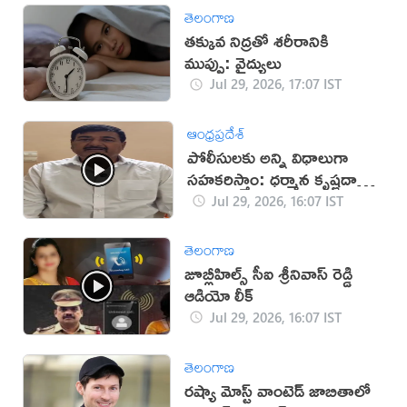
తెలంగాణ
తక్కువ నిద్రతో శరీరానికి
ముప్పు: వైద్యులు
Jul 29, 2026, 17:07 IST
ఆంధ్రప్రదేశ్
పోలీసులకు అన్ని విధాలుగా
సహకరిస్తాం: ధర్మాన కృష్ణదాస్
(వీడియో)
Jul 29, 2026, 16:07 IST
తెలంగాణ
జూబ్లీహిల్స్ సీఐ శ్రీనివాస్ రెడ్డి
ఆడియో లీక్
Jul 29, 2026, 16:07 IST
తెలంగాణ
రష్యా మోస్ట్ వాంటెడ్ జాబితాలో