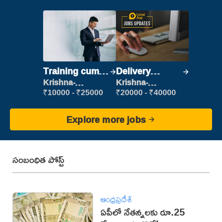
Training cum
Delivery
Placement
Executive
Krishna-
Krishna-
vijayawada
vijayawada
₹10000 - ₹25000
₹20000 - ₹40000
Explore more jobs
సంబంధిత పోస్ట్
ఆంధ్రప్రదేశ్
ఏపీలో నేతన్నలకు రూ.25