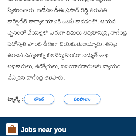
స్వీకరించారు. ఇటీవల డీఈ ప్రసాద్ రెడ్డి తిరుపతి
కార్పొరేట్ కార్యాలయానికి బదిలీ కావడంతో, ఆయన
స్థానంలో వేంపల్లెలో ఏఈగా విధులు నిర్వహిస్తున్న నాగేంద్ర
పదోన్నతి పొంది డీఈగా నియమితులయ్యారు. తనపై
ఉంచిన నమ్మకాన్ని నిలబెట్టుకుంటూ విద్యుత్ శాఖ
అధికారులు, ఉద్యోగులు, వినియోగదారులకు న్యాయం
చేస్తానని నాగేంద్ర తెలిపారు.
ట్యాగ్స్ :
లోకల్
పరిపాలన
Jobs near you