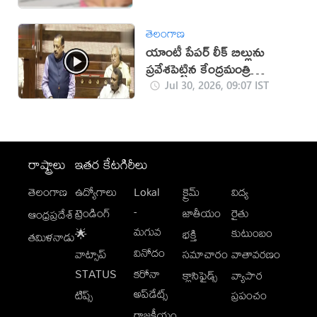
తెలంగాణ
యాంటీ పేపర్ లీక్ బిల్లును
ప్రవేశపెట్టిన కేంద్రమంత్రి
జితేంద్రసింగ్
Jul 30, 2026, 09:07 IST
రాష్ట్రాలు
ఇతర కేటగిరీలు
తెలంగాణ
ఉద్యోగాలు
Lokal
క్రైమ్
విద్య
-
ట్రెండింగ్
జాతీయం
రైతు
ఆంధ్రప్రదేశ్
మగువ
కుటుంబం
🌟
భక్తి
తమిళనాడు
వినోదం
వాట్సాప్
సమాచారం
వాతావరణం
STATUS
కరోనా
క్లాసిఫైడ్స్
వ్యాపార
అప్‌డేట్స్
టిప్స్
ప్రపంచం
రాజకీయం