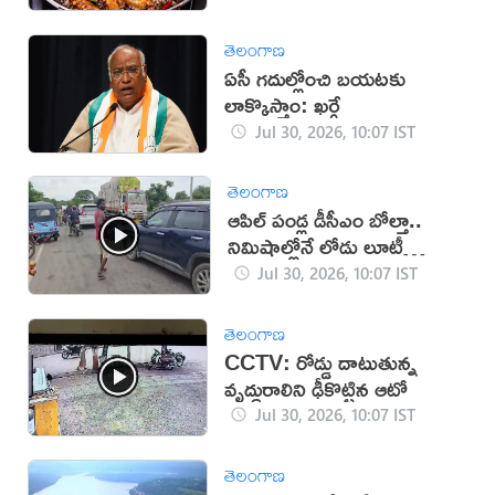
తెలంగాణ
ఏసీ గదుల్లోంచి బయటకు
లాక్కొస్తాం: ఖర్గే
Jul 30, 2026, 10:07 IST
తెలంగాణ
ఆపిల్‌ పండ్ల డీసీఎం బోల్తా..
నిమిషాల్లోనే లోడు లూటీ
(వీడియో)
Jul 30, 2026, 10:07 IST
తెలంగాణ
CCTV: రోడ్డు దాటుతున్న
వృద్ధురాలిని ఢీకొట్టిన ఆటో
Jul 30, 2026, 10:07 IST
తెలంగాణ