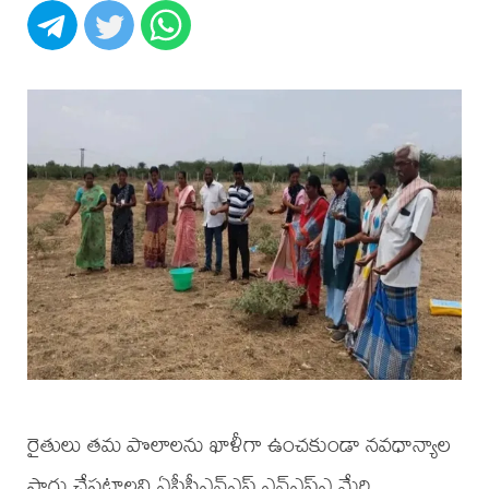
రైతులు తమ పొలాలను ఖాళీగా ఉంచకుండా నవధాన్యాల
సాగు చేపట్టాలని ఏపీసీఎన్ఎఫ్ ఎన్ఎఫ్ఎ మేరి