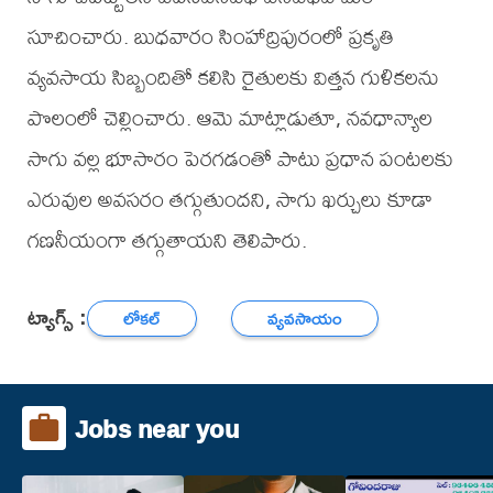
సూచించారు. బుధవారం సింహాద్రిపురంలో ప్రకృతి
వ్యవసాయ సిబ్బందితో కలిసి రైతులకు విత్తన గుళికలను
పొలంలో చెల్లించారు. ఆమె మాట్లాడుతూ, నవధాన్యాల
సాగు వల్ల భూసారం పెరగడంతో పాటు ప్రధాన పంటలకు
ఎరువుల అవసరం తగ్గుతుందని, సాగు ఖర్చులు కూడా
గణనీయంగా తగ్గుతాయని తెలిపారు.
ట్యాగ్స్ :
లోకల్
వ్యవసాయం
Jobs near you