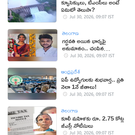
క్యూసెక్కులు, టీఎంసీలు అంటే
ఏమిటో తెలుసా?
Jul 30, 2026, 09:07 IST
తెలంగాణ
గర్భవతి అయిన భార్యపై
అనుమానం.. చంపిన
హోమ్‌గార్డ్!
Jul 30, 2026, 09:07 IST
ఆంధ్రప్రదేశ్
ఏపీ ఉద్యోగులకు శుభవార్త.. ప్రతి
నెలా 1నే జీతాలు!
Jul 30, 2026, 09:07 IST
తెలంగాణ
కూలీ మహిళకు రూ. 2.75 కోట్ల
జీఎస్టీ నోటీసులు
Jul 30, 2026, 09:07 IST