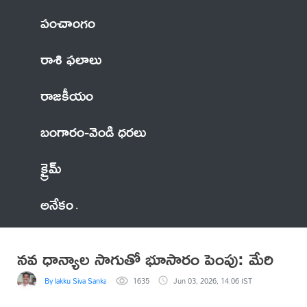
పంచాంగం
రాశి ఫలాలు
రాజకీయం
బంగారం-వెండి ధరలు
క్రైమ్
అనేకం
నవ ధాన్యాల సాగుతో భూసారం పెంపు: మేరి
By lakku Siva Sankar Reddy
1635
Jun 03, 2026, 14:06 IST