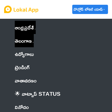
డౌన్లోడ్ లోకల్ యాప్
ఆంధ్రప్రదేశ్
తెలంగాణ
ఉద్యోగాలు
ట్రెండింగ్
వాతావరణం
🌟 వాట్సాప్ STATUS
వినోదం