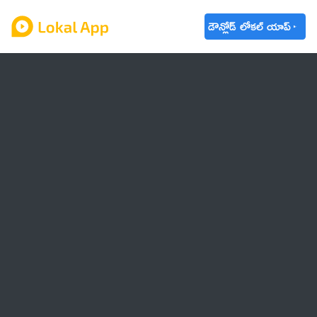
డౌన్లోడ్ లోకల్ యాప్
ఆంధ్రప్రదేశ్
తెలంగాణ
ఉద్యోగాలు
ట్రెండింగ్
వాతావరణం
బడ్జెట్ 2023-24
🌟 వాట్సాప్ STATUS