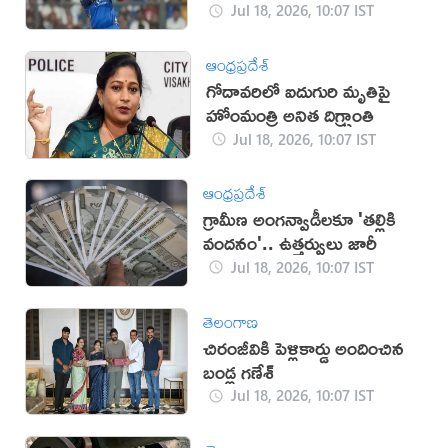
వ్యాఖ్యలు
Jul 18, 2026, 10:07 IST
ఆంధ్రప్రదేశ్
గోదావరిలో ఐదుగురి మృతిపై
హోంమంత్రి అనిత దిగ్భ్రాంతి
Jul 18, 2026, 10:07 IST
ఆంధ్రప్రదేశ్
గ్రామీణ అంగన్వాడీలకూ 'తల్లికి
వందనం'.. ఉత్తర్వులు జారీ
Jul 18, 2026, 10:07 IST
తెలంగాణ
చిరంజీవికి పెళ్లికార్డు అందించిన
బండ్ల గణేశ్
Jul 18, 2026, 10:07 IST