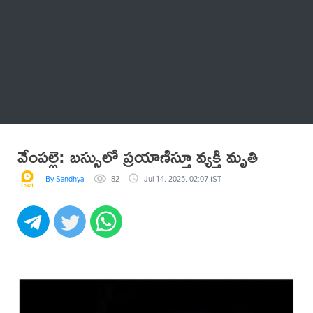
Thatstelugu
బిగ్ బాస్
అనేకం
వేంపల్లె: బస్సులో ప్రయాణిస్తూ వ్యక్తి మృతి
By Sandhya
82
Jul 14, 2025, 02:07 IST