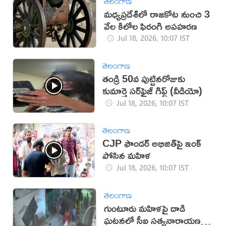
తెలంగాణ
మధ్యప్రదేశ్‌లో రాజకోట నుంచి 3
వేల కిలోల ఫిరంగి అపహరణ
Jul 18, 2026, 10:07 IST
తెలంగాణ
తండ్రి 50వ పుట్టినరోజుకు
కుమార్తె సర్‌ఫ్రైజ్ గిఫ్ట్ (వీడియో)
Jul 18, 2026, 10:07 IST
తెలంగాణ
CJP ఫౌండర్ అభిజిత్‌పై ఇంక్
పోసిన మహిళ
Jul 18, 2026, 10:07 IST
తెలంగాణ
గుంటూరు మహిళపై దాడి
ఘటనలో సీఐ సత్యనారాయణపై