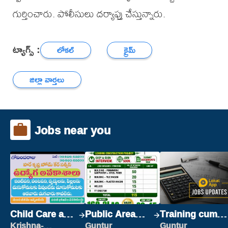
గుర్తించారు. పోలీసులు దర్యాప్తు చేస్తున్నారు.
ట్యాగ్స్ :
లోకల్
క్రైమ్
జిల్లా వార్తలు
Jobs near you
Child Care and
Public Area
Training cum
Patient care
Cleaner
Placement
Krishna-
Guntur
Guntur