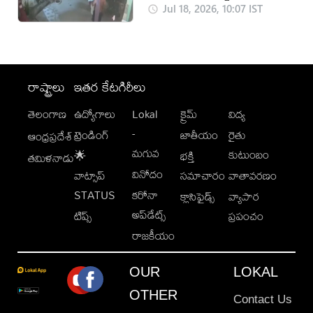
చర్యలు
Jul 18, 2026, 10:07 IST
రాష్ట్రాలు
ఇతర కేటగిరీలు
తెలంగాణ
ఉద్యోగాలు
Lokal
క్రైమ్
విద్య
-
ట్రెండింగ్
జాతీయం
రైతు
ఆంధ్రప్రదేశ్
మగువ
కుటుంబం
🌟
భక్తి
తమిళనాడు
వినోదం
వాట్సాప్
సమాచారం
వాతావరణం
STATUS
కరోనా
క్లాసిఫైడ్స్
వ్యాపార
అప్‌డేట్స్
టిప్స్
ప్రపంచం
రాజకీయం
OUR
LOKAL
OTHER
Contact Us