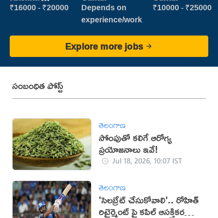
vijayawada
₹16000 - ₹20000
Depends on
₹10000 - ₹25000
experience/work
Explore more jobs
సంబంధిత పోస్ట్
తెలంగాణ
సోంపుతో కలిగే ఆరోగ్య
ప్రయోజనాలు ఇవే!
Jul 18, 2026, 10:07 IST
తెలంగాణ
'సెలబ్రేట్ చేసుకోవాలి'.. రోహిత్
రిటైర్మెంట్ పై కపిల్ ఆసక్తికర