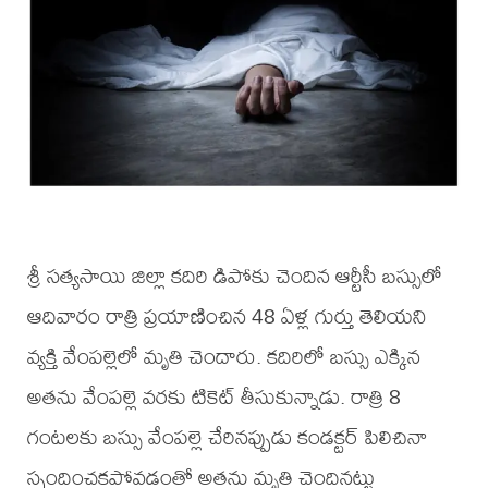
శ్రీ సత్యసాయి జిల్లా కదిరి డిపోకు చెందిన ఆర్టీసీ బస్సులో
ఆదివారం రాత్రి ప్రయాణించిన 48 ఏళ్ల గుర్తు తెలియని
వ్యక్తి వేంపల్లెలో మృతి చెందారు. కదిరిలో బస్సు ఎక్కిన
అతను వేంపల్లె వరకు టికెట్ తీసుకున్నాడు. రాత్రి 8
గంటలకు బస్సు వేంపల్లె చేరినప్పుడు కండక్టర్ పిలిచినా
స్పందించకపోవడంతో అతను మృతి చెందినట్టు