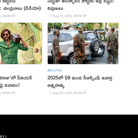
 కట్టుబడి
సబ్బుతో తలస్నానం జుట్టుకు తీవ్ర నష్టం:
ాం: చంద్రబాబు (వీడియో)
నిపుణులు
, 08:08 IST
Aug 07, 2026, 08:08 IST
తెలంగాణ
రాజు’లో సీనియర్
2025లో 59 మంది సీఆర్పీఎఫ్ జ‌వాన్ల
్‌పై వివాదం!
ఆత్మ‌హ‌త్య
, 08:08 IST
Aug 07, 2026, 08:08 IST
ీలు