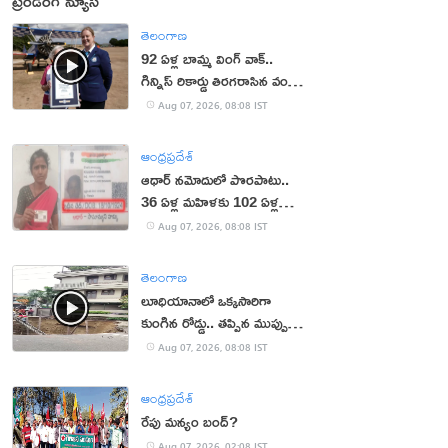
ట్రెండింగ్ న్యూస్
తెలంగాణ
92 ఏళ్ల బామ్మ వింగ్ వాక్..
గిన్నిస్ రికార్డు తిరగరాసిన వండర్
ఉమెన్
Aug 07, 2026, 08:08 IST
ఆంధ్రప్రదేశ్
ఆధార్‌ నమోదులో పొరపాటు..
36 ఏళ్ల మహిళకు 102 ఏళ్ల
వయసు!
Aug 07, 2026, 08:08 IST
తెలంగాణ
లూధియానాలో ఒక్కసారిగా
కుంగిన రోడ్డు.. తప్పిన ముప్పు
(వీడియో)
Aug 07, 2026, 08:08 IST
ఆంధ్రప్రదేశ్
రేపు మన్యం బంద్‌?
Aug 07, 2026, 02:08 IST