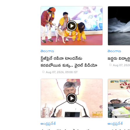
తెలంగాణ
తెలంగాణ
స్టేజీపైనే రవీనా టాండన్‌ను
ఇద్దరు విద్యా
కరవబోయిన కుక్క.. వైరల్ వీడియో
Aug 07, 2026
Aug 07, 2026, 09:08 IST
ఆంధ్రప్రదేశ్
ఆంధ్రప్రదేశ్