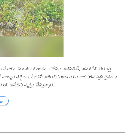
 చేశారు. మంచి దిగుబడుల కోసం ఆశపడితే, అనుకోని తెగుళ్లు
 నాణ్యత తగ్గింది. దీంతో ఆశించిన ఆదాయం రాకపోవచ్చని రైతులు
ి ఆవేదన వ్యక్తం చేస్తున్నారు.
తలు