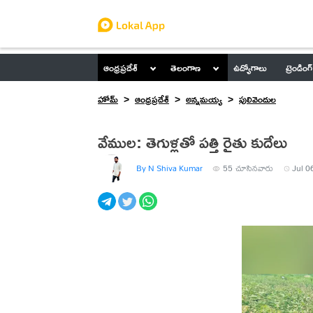
ఆంధ్రప్రదేశ్
తెలంగాణ
ఉద్యోగాలు
ట్రెండింగ్
హోమ్
ఆంధ్రప్రదేశ్
అన్నమయ్య
పులివెందుల
వేముల: తెగుళ్లతో పత్తి రైతు కుదేలు
By N Shiva Kumar
55
చూసినవారు
Jul 0