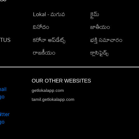
Lokal - మగువ
క్రైమ్
వినోదం
జాతీయం
TATUS
కరోనా అప్‌డేట్స్
భక్తి సమాచారం
రాజకీయం
క్లాసిఫైడ్స్
OUR OTHER WEBSITES
getlokalapp.com
tamil.getlokalapp.com