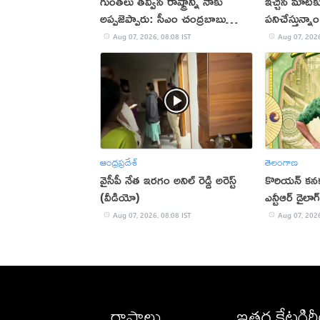
గుంతలు తవ్విన రాష్ట్రాన్ని నాకు
ఇచ్చిన మాటకు
అప్పజెప్పారు: సీఎం చంద్రబాబు
పనిచేస్తున్న
(వీడియో)
Aug 07, 2026, 08:08 IST
Aug 07, 2026
ఆంధ్రప్రదేశ్
తెలంగాణ
వైసీపీ నేత ఇరగం అనిల్ రెడ్డి అరెస్ట్
కొరియన్ కనక
(వీడియో)
ఎన్టీఆర్ డైలాగ
Aug 07, 2026, 08:08 IST
Aug 07, 2026
రాష్ట్రాలు
ఇతర కేటగిర