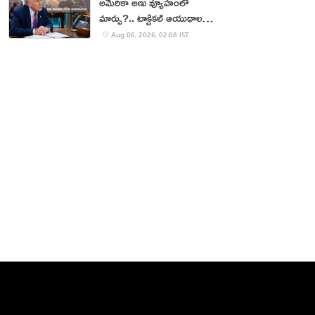
అమెరికా అణు వ్యూహంలో
మార్పు?.. టాక్టికల్ ఆయుధాలకు
ప్రాధాన్యం!
Aug 06, 2026, 02:08 IST