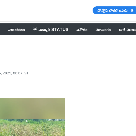
డౌన్లోడ్ లోకల్ యాప్
వాతావరణం
🌟 వాట్సాప్ STATUS
వినోదం
పంచాంగం
రాశి ఫలాల
6, 2025, 06:07 IST