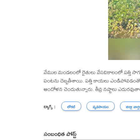
వేముల మండలంలో రైతులు వేసవికాలంలో పత్తి సాగు
పంటను దెబ్బతీశాయి. పత్తి కాయలు ఎండిపోవడంతో
ఆందోళన చెందుతున్నారు. తీవ్ర నష్టాలు ఎదురవుతాయన
ట్యాగ్స్ :
లోకల్
వ్యవసాయం
జిల్లా వార్
సంబంధిత పోస్ట్