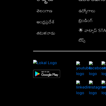
తెలంగాణ
ఉద్యోగాలు
ట్రెండింగ్
ఆంధ్రప్రదేశ్
🌟 వాట్సాప్ S
తమిళనాడు
టిప్స్