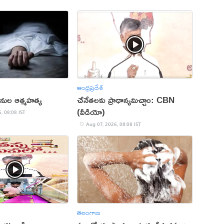
ఆంధ్రప్రదేశ్
ర్థినుల ఆత్మహత్య
చేనేతలకు ప్రాధాన్యమిచ్చాం: CBN
(వీడియో)
, 08:08 IST
Aug 07, 2026, 08:08 IST
తెలంగాణ