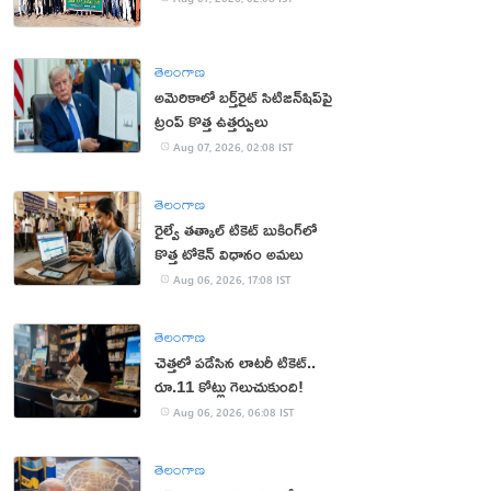
తెలంగాణ
అమెరికాలో బర్త్‌రైట్ సిటిజన్‌షిప్‌పై
ట్రంప్ కొత్త ఉత్తర్వులు
Aug 07, 2026, 02:08 IST
తెలంగాణ
రైల్వే తత్కాల్ టికెట్ బుకింగ్‌లో
కొత్త టోకెన్ విధానం అమలు
Aug 06, 2026, 17:08 IST
తెలంగాణ
చెత్తలో పడేసిన లాటరీ టికెట్..
రూ.11 కోట్లు గెలుచుకుంది!
Aug 06, 2026, 06:08 IST
తెలంగాణ