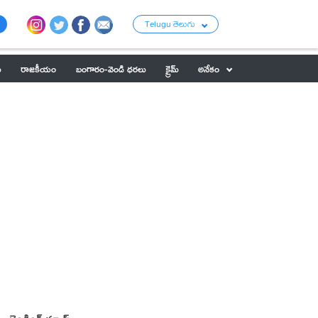
Telugu తెలుగు
ు
రాజకీయం
బంగారం-వెండి ధరలు
క్రైమ్
అనేకం